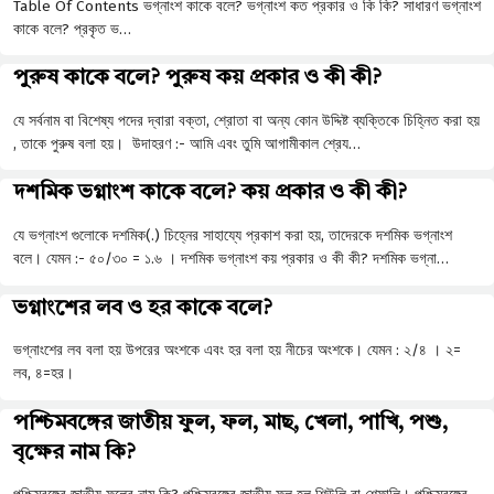
Table Of Contents ভগ্নাংশ কাকে বলে? ভগ্নাংশ কত প্রকার ও কি কি? সাধারণ ভগ্নাংশ
কাকে বলে? প্রকৃত ভ…
পুরুষ কাকে বলে? পুরুষ কয় প্রকার ও কী কী?
যে সর্বনাম বা বিশেষ্য পদের দ্বারা বক্তা, শ্রোতা বা অন্য কোন উদ্দিষ্ট ব্যক্তিকে চিহ্নিত করা হয়
, তাকে পুরুষ বলা হয়। উদাহরণ :- আমি এবং তুমি আগামীকাল শ্রেয…
দশমিক ভগ্নাংশ কাকে বলে? কয় প্রকার ও কী কী?
যে ভগ্নাংশ গুলোকে দশমিক(.) চিহ্নের সাহায্যে প্রকাশ করা হয়, তাদেরকে দশমিক ভগ্নাংশ
বলে। যেমন :- ৫০/৩০ = ১.৬ । দশমিক ভগ্নাংশ কয় প্রকার ও কী কী? দশমিক ভগ্না…
ভগ্নাংশের লব ও হর কাকে বলে?
ভগ্নাংশের লব বলা হয় উপরের অংশকে এবং হর বলা হয় নীচের অংশকে। যেমন : ২/৪ । ২=
লব, ৪=হর।
পশ্চিমবঙ্গের জাতীয় ফুল, ফল, মাছ, খেলা, পাখি, পশু,
বৃক্ষের নাম কি?