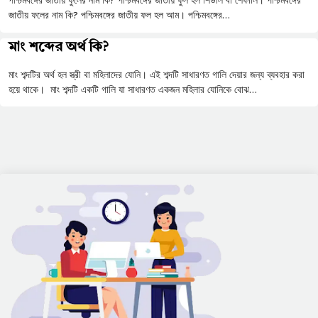
পশ্চিমবঙ্গের জাতীয় ফুলের নাম কি? পশ্চিমবঙ্গের জাতীয় ফুল হল শিউলি বা শেফালি। পশ্চিমবঙ্গের
জাতীয় ফলের নাম কি? পশ্চিমবঙ্গের জাতীয় ফল হল আম। পশ্চিমবঙ্গের…
মাং শব্দের অর্থ কি?
মাং শব্দটির অর্থ হল স্ত্রী বা মহিলাদের যোনি। এই শব্দটি সাধারণত গালি দেয়ার জন্য ব্যবহার করা
হয়ে থাকে। মাং শব্দটি একটি গালি যা সাধারণত একজন মহিলার যোনিকে বোঝ…