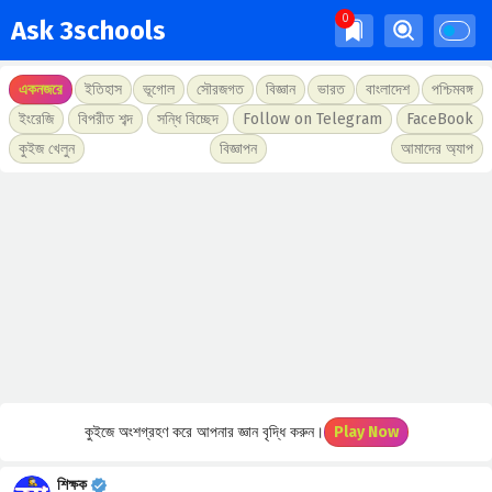
Ask 3schools
একনজরে
ইতিহাস
ভূগোল
সৌরজগত
বিজ্ঞান
ভারত
বাংলাদেশ
পশ্চিমবঙ্গ
ইংরেজি
বিপরীত শব্দ
সন্ধি বিচ্ছেদ
Follow on Telegram
FaceBook
কুইজ খেলুন
বিজ্ঞাপন
আমাদের অ্যাপ
কুইজে অংশগ্রহণ করে আপনার জ্ঞান বৃদ্ধি করুন।
Play Now
শিক্ষক