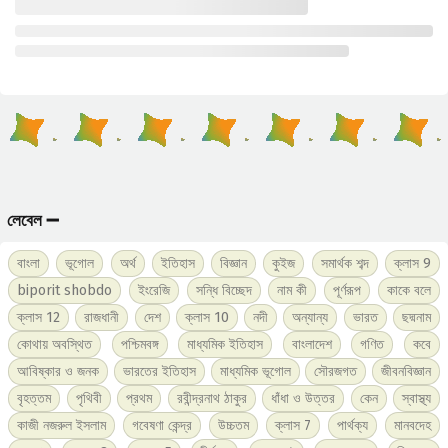
লেবেল ➖
বাংলা
ভূগোল
অর্থ
ইতিহাস
বিজ্ঞান
কুইজ
সমার্থক শব্দ
ক্লাস 9
biporit shobdo
ইংরেজি
সন্ধি বিচ্ছেদ
নাম কী
পূর্ণরূপ
কাকে বলে
ক্লাস 12
রাজধানী
দেশ
ক্লাস 10
নদী
অন্যান্য
ভারত
ছদ্মনাম
কোথায় অবস্থিত
পশ্চিমবঙ্গ
মাধ্যমিক ইতিহাস
বাংলাদেশ
গণিত
কবে
আবিষ্কার ও জনক
ভারতের ইতিহাস
মাধ্যমিক ভূগোল
সৌরজগত
জীবনবিজ্ঞান
বৃহত্তম
পৃথিবী
প্রথম
রবীন্দ্রনাথ ঠাকুর
ধাঁধা ও উত্তর
কেন
স্বাস্থ্য
কাজী নজরুল ইসলাম
গবেষণা কেন্দ্র
উচ্চতম
ক্লাস 7
পার্থক্য
মানবদেহ