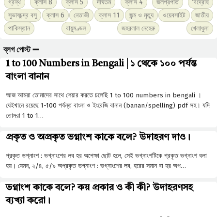
গ্রন্থ
ক্লাস 8
ক্লাস 5
দীর্ঘতম
ক্লাস 4
জলপ্রপাত
বিদ্রোহ
সুভাষচন্দ্র বসু
ক্লাস 6
নেতাজী
ক্লাস 11
জন্ম ও মৃত্যু
ওয়েবসাইট
জাতীয়
পাকিস্তান
বায়ুমণ্ডল
জহরলাল নেহেরু
খেলাধুলা
ব্লগ পোস্ট ➖
1 to 100 Numbers in Bengali | ১ থেকে ১০০ পর্যন্ত
বাংলা বানান
আজ আমরা তোমাদের সাথে শেয়ার করতে চলেছি 1 to 100 numbers in bengali ।
যেইখানে রয়েছে 1-100 পর্যন্ত বাংলা ও ইংরেজি বানান (banan/spelling) pdf সহ। যদি
তোমরা 1 to 1…
প্রকৃত ও অপ্রকৃত ভগ্নাংশ কাকে বলে? উদাহরণ দাও।
প্রকৃত ভগ্নাংশ : ভগ্নাংশের লব হর অপেক্ষা ছােট হলে, সেই ভগ্নাংশটিকে প্রকৃত ভগ্নাংশ বলা
হয়। যেমন, ২/৪, ৫/৯ অপ্রকৃত ভগ্নাংশ : ভগ্নাংশের লব, হরের সমান বা হর অপ…
ভগ্নাংশ কাকে বলে? কয় প্রকার ও কী কী? উদাহরণসহ
ব্যখ্যা করো।