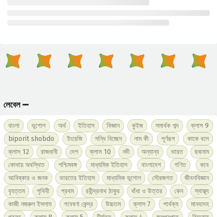
লেবেল ➖
বাংলা
ভূগোল
অর্থ
ইতিহাস
বিজ্ঞান
কুইজ
সমার্থক শব্দ
ক্লাস 9
biporit shobdo
ইংরেজি
সন্ধি বিচ্ছেদ
নাম কী
পূর্ণরূপ
কাকে বলে
ক্লাস 12
রাজধানী
দেশ
ক্লাস 10
নদী
অন্যান্য
ভারত
ছদ্মনাম
কোথায় অবস্থিত
পশ্চিমবঙ্গ
মাধ্যমিক ইতিহাস
বাংলাদেশ
গণিত
কবে
আবিষ্কার ও জনক
ভারতের ইতিহাস
মাধ্যমিক ভূগোল
সৌরজগত
জীবনবিজ্ঞান
বৃহত্তম
পৃথিবী
প্রথম
রবীন্দ্রনাথ ঠাকুর
ধাঁধা ও উত্তর
কেন
স্বাস্থ্য
কাজী নজরুল ইসলাম
গবেষণা কেন্দ্র
উচ্চতম
ক্লাস 7
পার্থক্য
মানবদেহ