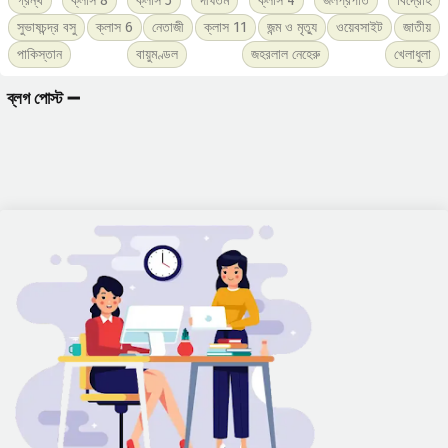
গ্রন্থ
ক্লাস 8
ক্লাস 5
দীর্ঘতম
ক্লাস 4
জলপ্রপাত
বিদ্রোহ
সুভাষচন্দ্র বসু
ক্লাস 6
নেতাজী
ক্লাস 11
জন্ম ও মৃত্যু
ওয়েবসাইট
জাতীয়
পাকিস্তান
বায়ুমণ্ডল
জহরলাল নেহেরু
খেলাধুলা
ব্লগ পোস্ট ➖