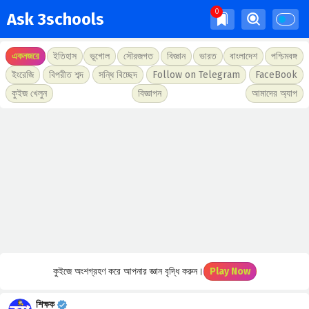
Ask 3schools
একনজরে
ইতিহাস
ভূগোল
সৌরজগত
বিজ্ঞান
ভারত
বাংলাদেশ
পশ্চিমবঙ্গ
ইংরেজি
বিপরীত শব্দ
সন্ধি বিচ্ছেদ
Follow on Telegram
FaceBook
কুইজ খেলুন
বিজ্ঞাপন
আমাদের অ্যাপ
কুইজে অংশগ্রহণ করে আপনার জ্ঞান বৃদ্ধি করুন।
Play Now
শিক্ষক