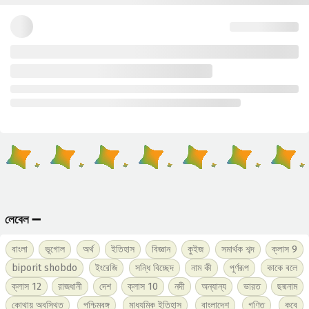
লেবেল ➖
বাংলা
ভূগোল
অর্থ
ইতিহাস
বিজ্ঞান
কুইজ
সমার্থক শব্দ
ক্লাস 9
biporit shobdo
ইংরেজি
সন্ধি বিচ্ছেদ
নাম কী
পূর্ণরূপ
কাকে বলে
ক্লাস 12
রাজধানী
দেশ
ক্লাস 10
নদী
অন্যান্য
ভারত
ছদ্মনাম
কোথায় অবস্থিত
পশ্চিমবঙ্গ
মাধ্যমিক ইতিহাস
বাংলাদেশ
গণিত
কবে