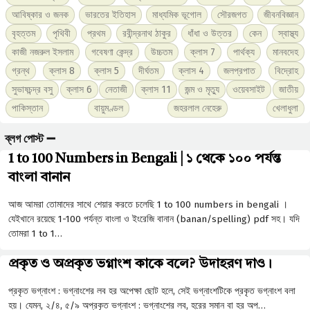
আবিষ্কার ও জনক
ভারতের ইতিহাস
মাধ্যমিক ভূগোল
সৌরজগত
জীবনবিজ্ঞান
বৃহত্তম
পৃথিবী
প্রথম
রবীন্দ্রনাথ ঠাকুর
ধাঁধা ও উত্তর
কেন
স্বাস্থ্য
কাজী নজরুল ইসলাম
গবেষণা কেন্দ্র
উচ্চতম
ক্লাস 7
পার্থক্য
মানবদেহ
গ্রন্থ
ক্লাস 8
ক্লাস 5
দীর্ঘতম
ক্লাস 4
জলপ্রপাত
বিদ্রোহ
সুভাষচন্দ্র বসু
ক্লাস 6
নেতাজী
ক্লাস 11
জন্ম ও মৃত্যু
ওয়েবসাইট
জাতীয়
পাকিস্তান
বায়ুমণ্ডল
জহরলাল নেহেরু
খেলাধুলা
ব্লগ পোস্ট ➖
1 to 100 Numbers in Bengali | ১ থেকে ১০০ পর্যন্ত
বাংলা বানান
আজ আমরা তোমাদের সাথে শেয়ার করতে চলেছি 1 to 100 numbers in bengali ।
যেইখানে রয়েছে 1-100 পর্যন্ত বাংলা ও ইংরেজি বানান (banan/spelling) pdf সহ। যদি
তোমরা 1 to 1…
প্রকৃত ও অপ্রকৃত ভগ্নাংশ কাকে বলে? উদাহরণ দাও।
প্রকৃত ভগ্নাংশ : ভগ্নাংশের লব হর অপেক্ষা ছােট হলে, সেই ভগ্নাংশটিকে প্রকৃত ভগ্নাংশ বলা
হয়। যেমন, ২/৪, ৫/৯ অপ্রকৃত ভগ্নাংশ : ভগ্নাংশের লব, হরের সমান বা হর অপ…