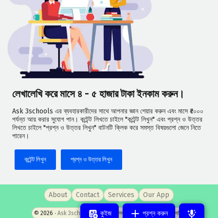
লেখালেখি করে মাসে ৪ - ৫ হাজার টাকা ইনকাম করুন।
Ask 3schools এর ব্যবহারকারীদের সাথে আপনার জ্ঞান শেয়ার করুন এবং মাসে ₹৫০০০
পর্যন্ত আয় করার সুযোগ পান। কন্টেন্ট লিখতে চাইলে "কন্টেন্ট লিখুন" এবং প্রশ্ন ও উত্তর
লিখতে চাইলে "প্রশ্ন ও উত্তর লিখুন" বাটনটি ক্লিক করে সমস্ত বিষয়গুলো জেনে নিতে
পারেন।
কন্টেন্ট লিখুন
প্রশ্ন ও উত্তর লিখুন
About
Contact
Services
Our App
কুইজ
প্রশ্ন করুন
© 2026 ‧
Ask 3schools
- পশ্চিমবঙ্গের সবচেয়ে জনপ্রিয় প্রশ্নোত্তর সাইট