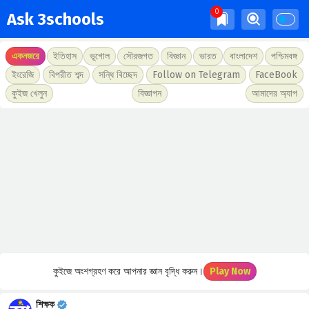
Ask 3schools
একনজরে
ইতিহাস
ভূগোল
সৌরজগত
বিজ্ঞান
ভারত
বাংলাদেশ
পশ্চিমবঙ্গ
ইংরেজি
বিপরীত শব্দ
সন্ধি বিচ্ছেদ
Follow on Telegram
FaceBook
কুইজ খেলুন
বিজ্ঞাপন
আমাদের অ্যাপ
কুইজে অংশগ্রহণ করে আপনার জ্ঞান বৃদ্ধি করুন।
Play Now
শিক্ষক