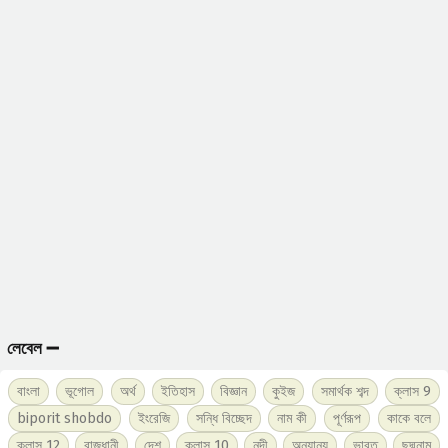
লেবেল ➖
বাংলা
ভূগোল
অর্থ
ইতিহাস
বিজ্ঞান
কুইজ
সমার্থক শব্দ
ক্লাস 9
biporit shobdo
ইংরেজি
সন্ধি বিচ্ছেদ
নাম কী
পূর্ণরূপ
কাকে বলে
ক্লাস 12
রাজধানী
দেশ
ক্লাস 10
নদী
অন্যান্য
ভারত
ছদ্মনাম