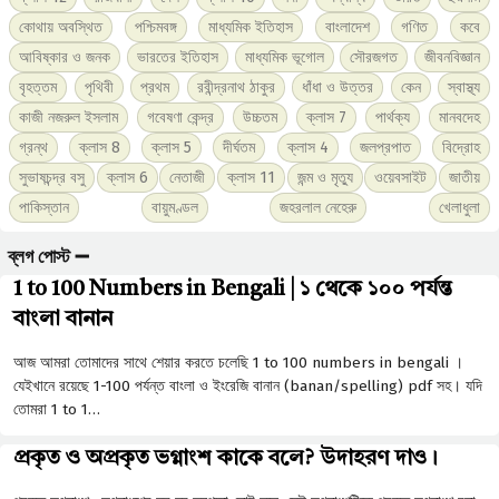
কোথায় অবস্থিত
পশ্চিমবঙ্গ
মাধ্যমিক ইতিহাস
বাংলাদেশ
গণিত
কবে
আবিষ্কার ও জনক
ভারতের ইতিহাস
মাধ্যমিক ভূগোল
সৌরজগত
জীবনবিজ্ঞান
বৃহত্তম
পৃথিবী
প্রথম
রবীন্দ্রনাথ ঠাকুর
ধাঁধা ও উত্তর
কেন
স্বাস্থ্য
কাজী নজরুল ইসলাম
গবেষণা কেন্দ্র
উচ্চতম
ক্লাস 7
পার্থক্য
মানবদেহ
গ্রন্থ
ক্লাস 8
ক্লাস 5
দীর্ঘতম
ক্লাস 4
জলপ্রপাত
বিদ্রোহ
সুভাষচন্দ্র বসু
ক্লাস 6
নেতাজী
ক্লাস 11
জন্ম ও মৃত্যু
ওয়েবসাইট
জাতীয়
পাকিস্তান
বায়ুমণ্ডল
জহরলাল নেহেরু
খেলাধুলা
ব্লগ পোস্ট ➖
1 to 100 Numbers in Bengali | ১ থেকে ১০০ পর্যন্ত
বাংলা বানান
আজ আমরা তোমাদের সাথে শেয়ার করতে চলেছি 1 to 100 numbers in bengali ।
যেইখানে রয়েছে 1-100 পর্যন্ত বাংলা ও ইংরেজি বানান (banan/spelling) pdf সহ। যদি
তোমরা 1 to 1…
প্রকৃত ও অপ্রকৃত ভগ্নাংশ কাকে বলে? উদাহরণ দাও।