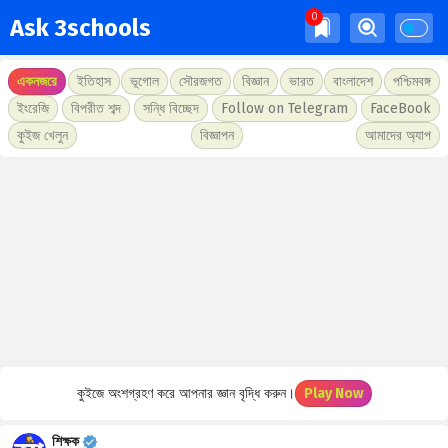
Ask 3schools
একনজরে
ইতিহাস
ভূগোল
সৌরজগত
বিজ্ঞান
ভারত
বাংলাদেশ
পশ্চিমবঙ্গ
ইংরেজি
বিপরীত শব্দ
সন্ধি বিচ্ছেদ
Follow on Telegram
FaceBook
কুইজ খেলুন
বিজ্ঞাপন
আমাদের অ্যাপ
কুইজে অংশগ্রহণ করে আপনার জ্ঞান বৃদ্ধি করুন।
Play Now
শিক্ষক