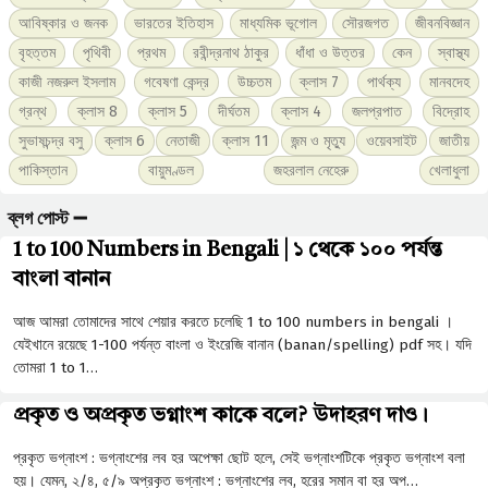
আবিষ্কার ও জনক
ভারতের ইতিহাস
মাধ্যমিক ভূগোল
সৌরজগত
জীবনবিজ্ঞান
বৃহত্তম
পৃথিবী
প্রথম
রবীন্দ্রনাথ ঠাকুর
ধাঁধা ও উত্তর
কেন
স্বাস্থ্য
কাজী নজরুল ইসলাম
গবেষণা কেন্দ্র
উচ্চতম
ক্লাস 7
পার্থক্য
মানবদেহ
গ্রন্থ
ক্লাস 8
ক্লাস 5
দীর্ঘতম
ক্লাস 4
জলপ্রপাত
বিদ্রোহ
সুভাষচন্দ্র বসু
ক্লাস 6
নেতাজী
ক্লাস 11
জন্ম ও মৃত্যু
ওয়েবসাইট
জাতীয়
পাকিস্তান
বায়ুমণ্ডল
জহরলাল নেহেরু
খেলাধুলা
ব্লগ পোস্ট ➖
1 to 100 Numbers in Bengali | ১ থেকে ১০০ পর্যন্ত
বাংলা বানান
আজ আমরা তোমাদের সাথে শেয়ার করতে চলেছি 1 to 100 numbers in bengali ।
যেইখানে রয়েছে 1-100 পর্যন্ত বাংলা ও ইংরেজি বানান (banan/spelling) pdf সহ। যদি
তোমরা 1 to 1…
প্রকৃত ও অপ্রকৃত ভগ্নাংশ কাকে বলে? উদাহরণ দাও।
প্রকৃত ভগ্নাংশ : ভগ্নাংশের লব হর অপেক্ষা ছােট হলে, সেই ভগ্নাংশটিকে প্রকৃত ভগ্নাংশ বলা
হয়। যেমন, ২/৪, ৫/৯ অপ্রকৃত ভগ্নাংশ : ভগ্নাংশের লব, হরের সমান বা হর অপ…