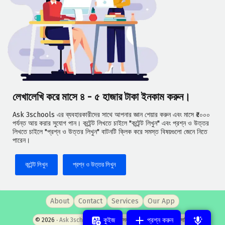
লেখালেখি করে মাসে ৪ - ৫ হাজার টাকা ইনকাম করুন।
Ask 3schools এর ব্যবহারকারীদের সাথে আপনার জ্ঞান শেয়ার করুন এবং মাসে ₹৫০০০
পর্যন্ত আয় করার সুযোগ পান। কন্টেন্ট লিখতে চাইলে "কন্টেন্ট লিখুন" এবং প্রশ্ন ও উত্তর
লিখতে চাইলে "প্রশ্ন ও উত্তর লিখুন" বাটনটি ক্লিক করে সমস্ত বিষয়গুলো জেনে নিতে
পারেন।
কন্টেন্ট লিখুন
প্রশ্ন ও উত্তর লিখুন
About
Contact
Services
Our App
কুইজ
প্রশ্ন করুন
© 2026 ‧
Ask 3schools
- পশ্চিমবঙ্গের সবচেয়ে জনপ্রিয় প্রশ্নোত্তর সাইট