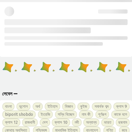
লেবেল ➖
বাংলা
ভূগোল
অর্থ
ইতিহাস
বিজ্ঞান
কুইজ
সমার্থক শব্দ
ক্লাস 9
biporit shobdo
ইংরেজি
সন্ধি বিচ্ছেদ
নাম কী
পূর্ণরূপ
কাকে বলে
ক্লাস 12
রাজধানী
দেশ
ক্লাস 10
নদী
অন্যান্য
ভারত
ছদ্মনাম
কোথায় অবস্থিত
পশ্চিমবঙ্গ
মাধ্যমিক ইতিহাস
বাংলাদেশ
গণিত
কবে