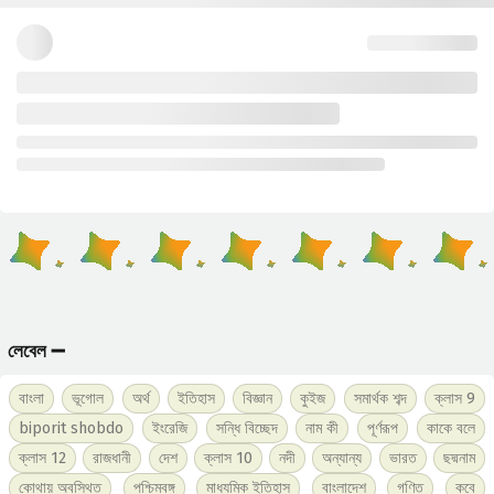
লেবেল ➖
বাংলা
ভূগোল
অর্থ
ইতিহাস
বিজ্ঞান
কুইজ
সমার্থক শব্দ
ক্লাস 9
biporit shobdo
ইংরেজি
সন্ধি বিচ্ছেদ
নাম কী
পূর্ণরূপ
কাকে বলে
ক্লাস 12
রাজধানী
দেশ
ক্লাস 10
নদী
অন্যান্য
ভারত
ছদ্মনাম
কোথায় অবস্থিত
পশ্চিমবঙ্গ
মাধ্যমিক ইতিহাস
বাংলাদেশ
গণিত
কবে