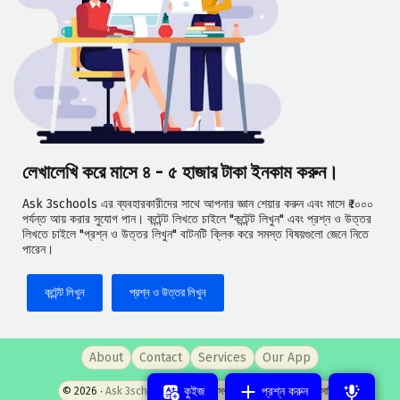
লেখালেখি করে মাসে ৪ - ৫ হাজার টাকা ইনকাম করুন।
Ask 3schools এর ব্যবহারকারীদের সাথে আপনার জ্ঞান শেয়ার করুন এবং মাসে ₹৫০০০
পর্যন্ত আয় করার সুযোগ পান। কন্টেন্ট লিখতে চাইলে "কন্টেন্ট লিখুন" এবং প্রশ্ন ও উত্তর
লিখতে চাইলে "প্রশ্ন ও উত্তর লিখুন" বাটনটি ক্লিক করে সমস্ত বিষয়গুলো জেনে নিতে
পারেন।
কন্টেন্ট লিখুন
প্রশ্ন ও উত্তর লিখুন
About
Contact
Services
Our App
কুইজ
প্রশ্ন করুন
© 2026 ‧
Ask 3schools
- পশ্চিমবঙ্গের সবচেয়ে জনপ্রিয় প্রশ্নোত্তর সাইট