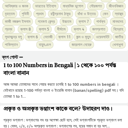
আবিষ্কার ও জনক
ভারতের ইতিহাস
মাধ্যমিক ভূগোল
সৌরজগত
জীবনবিজ্ঞান
বৃহত্তম
পৃথিবী
প্রথম
রবীন্দ্রনাথ ঠাকুর
ধাঁধা ও উত্তর
কেন
স্বাস্থ্য
কাজী নজরুল ইসলাম
গবেষণা কেন্দ্র
উচ্চতম
ক্লাস 7
পার্থক্য
মানবদেহ
গ্রন্থ
ক্লাস 8
ক্লাস 5
দীর্ঘতম
ক্লাস 4
জলপ্রপাত
বিদ্রোহ
সুভাষচন্দ্র বসু
ক্লাস 6
নেতাজী
ক্লাস 11
জন্ম ও মৃত্যু
ওয়েবসাইট
জাতীয়
পাকিস্তান
বায়ুমণ্ডল
জহরলাল নেহেরু
খেলাধুলা
ব্লগ পোস্ট ➖
1 to 100 Numbers in Bengali | ১ থেকে ১০০ পর্যন্ত
বাংলা বানান
আজ আমরা তোমাদের সাথে শেয়ার করতে চলেছি 1 to 100 numbers in bengali ।
যেইখানে রয়েছে 1-100 পর্যন্ত বাংলা ও ইংরেজি বানান (banan/spelling) pdf সহ। যদি
তোমরা 1 to 1…
প্রকৃত ও অপ্রকৃত ভগ্নাংশ কাকে বলে? উদাহরণ দাও।
প্রকৃত ভগ্নাংশ : ভগ্নাংশের লব হর অপেক্ষা ছােট হলে, সেই ভগ্নাংশটিকে প্রকৃত ভগ্নাংশ বলা
হয়। যেমন, ২/৪, ৫/৯ অপ্রকৃত ভগ্নাংশ : ভগ্নাংশের লব, হরের সমান বা হর অপ…