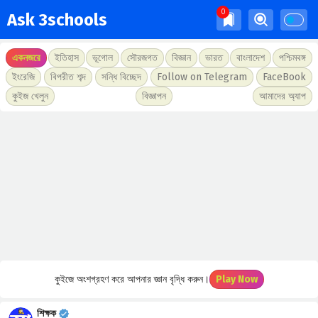
Ask 3schools
একনজরে
ইতিহাস
ভূগোল
সৌরজগত
বিজ্ঞান
ভারত
বাংলাদেশ
পশ্চিমবঙ্গ
ইংরেজি
বিপরীত শব্দ
সন্ধি বিচ্ছেদ
Follow on Telegram
FaceBook
কুইজ খেলুন
বিজ্ঞাপন
আমাদের অ্যাপ
কুইজে অংশগ্রহণ করে আপনার জ্ঞান বৃদ্ধি করুন।
Play Now
শিক্ষক