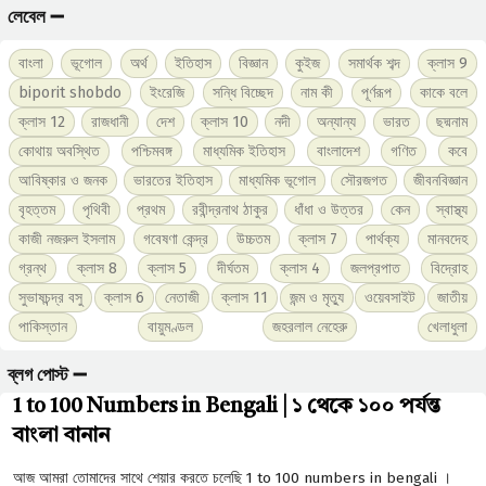
লেবেল ➖
বাংলা
ভূগোল
অর্থ
ইতিহাস
বিজ্ঞান
কুইজ
সমার্থক শব্দ
ক্লাস 9
biporit shobdo
ইংরেজি
সন্ধি বিচ্ছেদ
নাম কী
পূর্ণরূপ
কাকে বলে
ক্লাস 12
রাজধানী
দেশ
ক্লাস 10
নদী
অন্যান্য
ভারত
ছদ্মনাম
কোথায় অবস্থিত
পশ্চিমবঙ্গ
মাধ্যমিক ইতিহাস
বাংলাদেশ
গণিত
কবে
আবিষ্কার ও জনক
ভারতের ইতিহাস
মাধ্যমিক ভূগোল
সৌরজগত
জীবনবিজ্ঞান
বৃহত্তম
পৃথিবী
প্রথম
রবীন্দ্রনাথ ঠাকুর
ধাঁধা ও উত্তর
কেন
স্বাস্থ্য
কাজী নজরুল ইসলাম
গবেষণা কেন্দ্র
উচ্চতম
ক্লাস 7
পার্থক্য
মানবদেহ
গ্রন্থ
ক্লাস 8
ক্লাস 5
দীর্ঘতম
ক্লাস 4
জলপ্রপাত
বিদ্রোহ
সুভাষচন্দ্র বসু
ক্লাস 6
নেতাজী
ক্লাস 11
জন্ম ও মৃত্যু
ওয়েবসাইট
জাতীয়
পাকিস্তান
বায়ুমণ্ডল
জহরলাল নেহেরু
খেলাধুলা
ব্লগ পোস্ট ➖
1 to 100 Numbers in Bengali | ১ থেকে ১০০ পর্যন্ত
বাংলা বানান
আজ আমরা তোমাদের সাথে শেয়ার করতে চলেছি 1 to 100 numbers in bengali ।