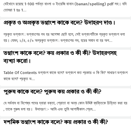
যেইখানে রয়েছে 1-100 পর্যন্ত বাংলা ও ইংরেজি বানান (banan/spelling) pdf সহ। যদি
তোমরা 1 to 1…
প্রকৃত ও অপ্রকৃত ভগ্নাংশ কাকে বলে? উদাহরণ দাও।
প্রকৃত ভগ্নাংশ : ভগ্নাংশের লব হর অপেক্ষা ছােট হলে, সেই ভগ্নাংশটিকে প্রকৃত ভগ্নাংশ বলা
হয়। যেমন, ২/৪, ৫/৯ অপ্রকৃত ভগ্নাংশ : ভগ্নাংশের লব, হরের সমান বা হর অপ…
ভগ্নাংশ কাকে বলে? কয় প্রকার ও কী কী? উদাহরণসহ
ব্যখ্যা করো।
Table Of Contents ভগ্নাংশ কাকে বলে? ভগ্নাংশ কত প্রকার ও কি কি? সাধারণ ভগ্নাংশ
কাকে বলে? প্রকৃত ভ…
পুরুষ কাকে বলে? পুরুষ কয় প্রকার ও কী কী?
যে সর্বনাম বা বিশেষ্য পদের দ্বারা বক্তা, শ্রোতা বা অন্য কোন উদ্দিষ্ট ব্যক্তিকে চিহ্নিত করা হয়
, তাকে পুরুষ বলা হয়। উদাহরণ :- আমি এবং তুমি আগামীকাল শ্রেয…
দশমিক ভগ্নাংশ কাকে বলে? কয় প্রকার ও কী কী?