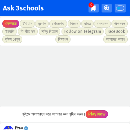
Ask 3schools
একনজরে
ইতিহাস
ভূগোল
সৌরজগত
বিজ্ঞান
ভারত
বাংলাদেশ
পশ্চিমবঙ্গ
ইংরেজি
বিপরীত শব্দ
সন্ধি বিচ্ছেদ
Follow on Telegram
FaceBook
কুইজ খেলুন
বিজ্ঞাপন
আমাদের অ্যাপ
কুইজে অংশগ্রহণ করে আপনার জ্ঞান বৃদ্ধি করুন।
Play Now
শিক্ষক