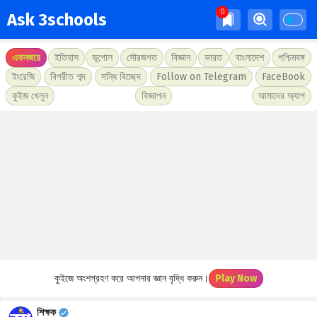
Ask 3schools
একনজরে
ইতিহাস
ভূগোল
সৌরজগত
বিজ্ঞান
ভারত
বাংলাদেশ
পশ্চিমবঙ্গ
ইংরেজি
বিপরীত শব্দ
সন্ধি বিচ্ছেদ
Follow on Telegram
FaceBook
কুইজ খেলুন
বিজ্ঞাপন
আমাদের অ্যাপ
কুইজে অংশগ্রহণ করে আপনার জ্ঞান বৃদ্ধি করুন।
Play Now
শিক্ষক