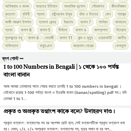
আবিষ্কার ও জনক
ভারতের ইতিহাস
মাধ্যমিক ভূগোল
সৌরজগত
জীবনবিজ্ঞান
বৃহত্তম
পৃথিবী
প্রথম
রবীন্দ্রনাথ ঠাকুর
ধাঁধা ও উত্তর
কেন
স্বাস্থ্য
কাজী নজরুল ইসলাম
গবেষণা কেন্দ্র
উচ্চতম
ক্লাস 7
পার্থক্য
মানবদেহ
গ্রন্থ
ক্লাস 8
ক্লাস 5
দীর্ঘতম
ক্লাস 4
জলপ্রপাত
বিদ্রোহ
সুভাষচন্দ্র বসু
ক্লাস 6
নেতাজী
ক্লাস 11
জন্ম ও মৃত্যু
ওয়েবসাইট
জাতীয়
পাকিস্তান
বায়ুমণ্ডল
জহরলাল নেহেরু
খেলাধুলা
ব্লগ পোস্ট ➖
1 to 100 Numbers in Bengali | ১ থেকে ১০০ পর্যন্ত
বাংলা বানান
আজ আমরা তোমাদের সাথে শেয়ার করতে চলেছি 1 to 100 numbers in bengali ।
যেইখানে রয়েছে 1-100 পর্যন্ত বাংলা ও ইংরেজি বানান (banan/spelling) pdf সহ। যদি
তোমরা 1 to 1…
প্রকৃত ও অপ্রকৃত ভগ্নাংশ কাকে বলে? উদাহরণ দাও।
প্রকৃত ভগ্নাংশ : ভগ্নাংশের লব হর অপেক্ষা ছােট হলে, সেই ভগ্নাংশটিকে প্রকৃত ভগ্নাংশ বলা
হয়। যেমন, ২/৪, ৫/৯ অপ্রকৃত ভগ্নাংশ : ভগ্নাংশের লব, হরের সমান বা হর অপ…