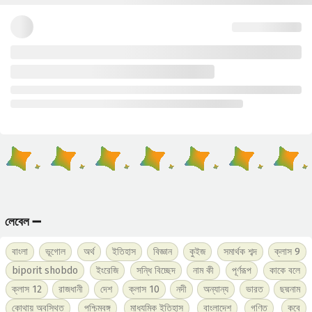
লেবেল ➖
বাংলা
ভূগোল
অর্থ
ইতিহাস
বিজ্ঞান
কুইজ
সমার্থক শব্দ
ক্লাস 9
biporit shobdo
ইংরেজি
সন্ধি বিচ্ছেদ
নাম কী
পূর্ণরূপ
কাকে বলে
ক্লাস 12
রাজধানী
দেশ
ক্লাস 10
নদী
অন্যান্য
ভারত
ছদ্মনাম
কোথায় অবস্থিত
পশ্চিমবঙ্গ
মাধ্যমিক ইতিহাস
বাংলাদেশ
গণিত
কবে