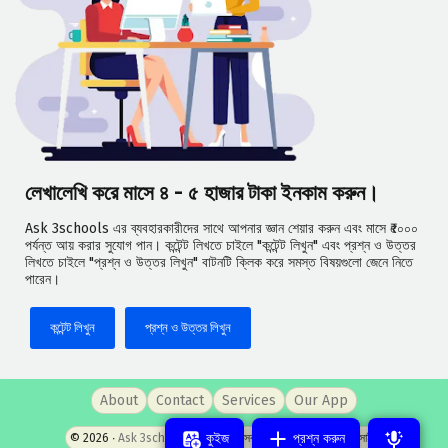
লেখালেখি করে মাসে ৪ - ৫ হাজার টাকা ইনকাম করুন।
Ask 3schools এর ব্যবহারকারীদের সাথে আপনার জ্ঞান শেয়ার করুন এবং মাসে ₹৫০০০
পর্যন্ত আয় করার সুযোগ পান। কন্টেন্ট লিখতে চাইলে "কন্টেন্ট লিখুন" এবং প্রশ্ন ও উত্তর
লিখতে চাইলে "প্রশ্ন ও উত্তর লিখুন" বাটনটি ক্লিক করে সমস্ত বিষয়গুলো জেনে নিতে
পারেন।
কন্টেন্ট লিখুন
প্রশ্ন ও উত্তর লিখুন
About
Contact
Services
Our App
কুইজ
প্রশ্ন করুন
© 2026 ‧
Ask 3schools
- পশ্চিমবঙ্গের সবচেয়ে জনপ্রিয় প্রশ্নোত্তর সাইট