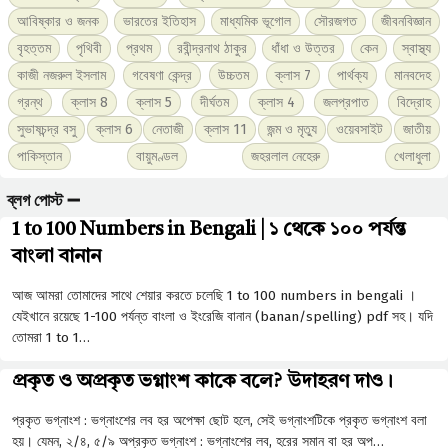
আবিষ্কার ও জনক
ভারতের ইতিহাস
মাধ্যমিক ভূগোল
সৌরজগত
জীবনবিজ্ঞান
বৃহত্তম
পৃথিবী
প্রথম
রবীন্দ্রনাথ ঠাকুর
ধাঁধা ও উত্তর
কেন
স্বাস্থ্য
কাজী নজরুল ইসলাম
গবেষণা কেন্দ্র
উচ্চতম
ক্লাস 7
পার্থক্য
মানবদেহ
গ্রন্থ
ক্লাস 8
ক্লাস 5
দীর্ঘতম
ক্লাস 4
জলপ্রপাত
বিদ্রোহ
সুভাষচন্দ্র বসু
ক্লাস 6
নেতাজী
ক্লাস 11
জন্ম ও মৃত্যু
ওয়েবসাইট
জাতীয়
পাকিস্তান
বায়ুমণ্ডল
জহরলাল নেহেরু
খেলাধুলা
ব্লগ পোস্ট ➖
1 to 100 Numbers in Bengali | ১ থেকে ১০০ পর্যন্ত
বাংলা বানান
আজ আমরা তোমাদের সাথে শেয়ার করতে চলেছি 1 to 100 numbers in bengali ।
যেইখানে রয়েছে 1-100 পর্যন্ত বাংলা ও ইংরেজি বানান (banan/spelling) pdf সহ। যদি
তোমরা 1 to 1…
প্রকৃত ও অপ্রকৃত ভগ্নাংশ কাকে বলে? উদাহরণ দাও।
প্রকৃত ভগ্নাংশ : ভগ্নাংশের লব হর অপেক্ষা ছােট হলে, সেই ভগ্নাংশটিকে প্রকৃত ভগ্নাংশ বলা
হয়। যেমন, ২/৪, ৫/৯ অপ্রকৃত ভগ্নাংশ : ভগ্নাংশের লব, হরের সমান বা হর অপ…