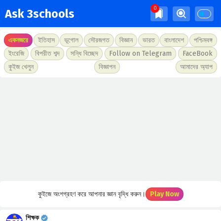
Ask 3schools
একনজরে
ইতিহাস
ভূগোল
সৌরজগত
বিজ্ঞান
ভারত
বাংলাদেশ
পশ্চিমবঙ্গ
ইংরেজি
বিপরীত শব্দ
সন্ধি বিচ্ছেদ
Follow on Telegram
FaceBook
কুইজ খেলুন
বিজ্ঞাপন
আমাদের অ্যাপ
কুইজে অংশগ্রহণ করে আপনার জ্ঞান বৃদ্ধি করুন।
Play Now
শিক্ষক