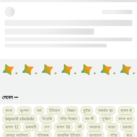
লেবেল ➖
বাংলা
ভূগোল
অর্থ
ইতিহাস
বিজ্ঞান
কুইজ
সমার্থক শব্দ
ক্লাস 9
biporit shobdo
ইংরেজি
সন্ধি বিচ্ছেদ
নাম কী
পূর্ণরূপ
কাকে বলে
ক্লাস 12
রাজধানী
দেশ
ক্লাস 10
নদী
অন্যান্য
ভারত
ছদ্মনাম
কোথায় অবস্থিত
পশ্চিমবঙ্গ
মাধ্যমিক ইতিহাস
বাংলাদেশ
গণিত
কবে