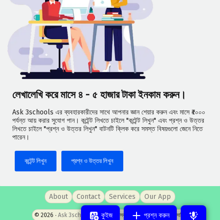
লেখালেখি করে মাসে ৪ - ৫ হাজার টাকা ইনকাম করুন।
Ask 3schools এর ব্যবহারকারীদের সাথে আপনার জ্ঞান শেয়ার করুন এবং মাসে ₹৫০০০
পর্যন্ত আয় করার সুযোগ পান। কন্টেন্ট লিখতে চাইলে "কন্টেন্ট লিখুন" এবং প্রশ্ন ও উত্তর
লিখতে চাইলে "প্রশ্ন ও উত্তর লিখুন" বাটনটি ক্লিক করে সমস্ত বিষয়গুলো জেনে নিতে
পারেন।
কন্টেন্ট লিখুন
প্রশ্ন ও উত্তর লিখুন
About
Contact
Services
Our App
কুইজ
প্রশ্ন করুন
© 2026 ‧
Ask 3schools
- পশ্চিমবঙ্গের সবচেয়ে জনপ্রিয় প্রশ্নোত্তর সাইট