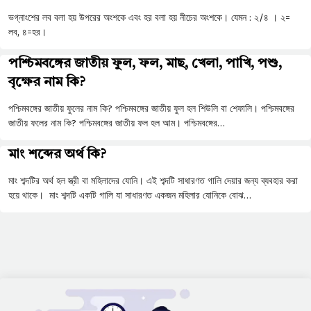
ভগ্নাংশের লব বলা হয় উপরের অংশকে এবং হর বলা হয় নীচের অংশকে। যেমন : ২/৪ । ২=
লব, ৪=হর।
পশ্চিমবঙ্গের জাতীয় ফুল, ফল, মাছ, খেলা, পাখি, পশু,
বৃক্ষের নাম কি?
পশ্চিমবঙ্গের জাতীয় ফুলের নাম কি? পশ্চিমবঙ্গের জাতীয় ফুল হল শিউলি বা শেফালি। পশ্চিমবঙ্গের
জাতীয় ফলের নাম কি? পশ্চিমবঙ্গের জাতীয় ফল হল আম। পশ্চিমবঙ্গের…
মাং শব্দের অর্থ কি?
মাং শব্দটির অর্থ হল স্ত্রী বা মহিলাদের যোনি। এই শব্দটি সাধারণত গালি দেয়ার জন্য ব্যবহার করা
হয়ে থাকে। মাং শব্দটি একটি গালি যা সাধারণত একজন মহিলার যোনিকে বোঝ…