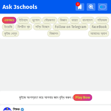
Ask 3schools
একনজরে
ইতিহাস
ভূগোল
সৌরজগত
বিজ্ঞান
ভারত
বাংলাদেশ
পশ্চিমবঙ্গ
ইংরেজি
বিপরীত শব্দ
সন্ধি বিচ্ছেদ
Follow on Telegram
FaceBook
কুইজ খেলুন
বিজ্ঞাপন
আমাদের অ্যাপ
কুইজে অংশগ্রহণ করে আপনার জ্ঞান বৃদ্ধি করুন।
Play Now
শিক্ষক