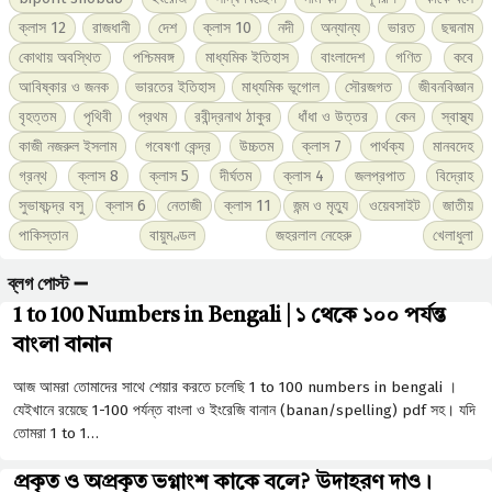
ক্লাস 12
রাজধানী
দেশ
ক্লাস 10
নদী
অন্যান্য
ভারত
ছদ্মনাম
কোথায় অবস্থিত
পশ্চিমবঙ্গ
মাধ্যমিক ইতিহাস
বাংলাদেশ
গণিত
কবে
আবিষ্কার ও জনক
ভারতের ইতিহাস
মাধ্যমিক ভূগোল
সৌরজগত
জীবনবিজ্ঞান
বৃহত্তম
পৃথিবী
প্রথম
রবীন্দ্রনাথ ঠাকুর
ধাঁধা ও উত্তর
কেন
স্বাস্থ্য
কাজী নজরুল ইসলাম
গবেষণা কেন্দ্র
উচ্চতম
ক্লাস 7
পার্থক্য
মানবদেহ
গ্রন্থ
ক্লাস 8
ক্লাস 5
দীর্ঘতম
ক্লাস 4
জলপ্রপাত
বিদ্রোহ
সুভাষচন্দ্র বসু
ক্লাস 6
নেতাজী
ক্লাস 11
জন্ম ও মৃত্যু
ওয়েবসাইট
জাতীয়
পাকিস্তান
বায়ুমণ্ডল
জহরলাল নেহেরু
খেলাধুলা
ব্লগ পোস্ট ➖
1 to 100 Numbers in Bengali | ১ থেকে ১০০ পর্যন্ত
বাংলা বানান
আজ আমরা তোমাদের সাথে শেয়ার করতে চলেছি 1 to 100 numbers in bengali ।
যেইখানে রয়েছে 1-100 পর্যন্ত বাংলা ও ইংরেজি বানান (banan/spelling) pdf সহ। যদি
তোমরা 1 to 1…
প্রকৃত ও অপ্রকৃত ভগ্নাংশ কাকে বলে? উদাহরণ দাও।