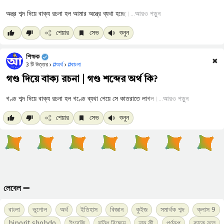
আরও পড়ুন
শেয়ার
সেভ
শুনুন
শিক্ষক
✖
3 টি উত্তর ›
#অর্থ
›
#বাংলা
গণ্ড দিয়ে বাক্য রচনা | গণ্ড শব্দের অর্থ কি?
আরও পড়ুন
শেয়ার
সেভ
শুনুন
লেবেল ➖
বাংলা
ভূগোল
অর্থ
ইতিহাস
বিজ্ঞান
কুইজ
সমার্থক শব্দ
ক্লাস 9
biporit shobdo
ইংরেজি
সন্ধি বিচ্ছেদ
নাম কী
পূর্ণরূপ
কাকে বলে