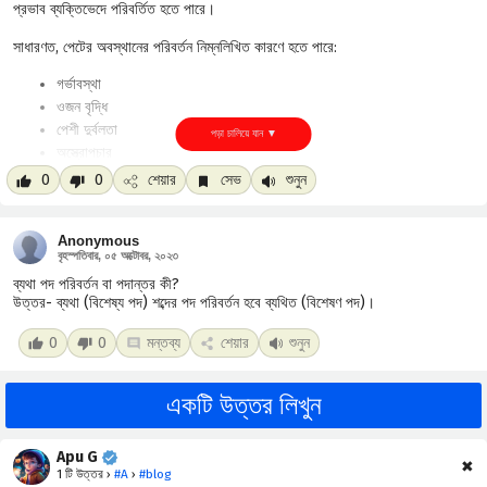
প্রভাব ব্যক্তিভেদে পরিবর্তিত হতে পারে।
সাধারণত, পেটের অবস্থানের পরিবর্তন নিম্নলিখিত কারণে হতে পারে:
গর্ভাবস্থা
ওজন বৃদ্ধি
পেশী দুর্বলতা
অস্ত্রোপচার
0
0
শেয়ার
সেভ
শুনুন
যদি আপনার পেটে অস্বস্তি বা ব্যথা হয়, তাহলে একজন চিকিৎসকের সাথে পরামর্শ করা উচিত।
তিনি সঠিক নির্ণয় করতে এবং চিকিৎসা পরিকল্পনা তৈরি করতে সাহায্য করবেন।
Anonymous
বৃহস্পতিবার, ০৫ অক্টোবর, ২০২৩
ব্যথা পদ পরিবর্তন বা পদান্তর কী?
উত্তর- ব্যথা (বিশেষ্য পদ) শব্দের পদ পরিবর্তন হবে ব্যথিত (বিশেষণ পদ)।
0
0
মন্তব্য
শেয়ার
শুনুন
একটি উত্তর লিখুন
Apu G
✖
1 টি উত্তর ›
#A
›
#blog