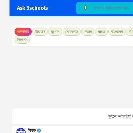
Ask 3schools
একনজরে
ইতিহাস
ভূগোল
সৌরজগত
বিজ্ঞান
ভারত
বাংলাদেশ
পশ্
বিজ্ঞাপন
কুইজে অংশগ্রহণ ক
শিক্ষক