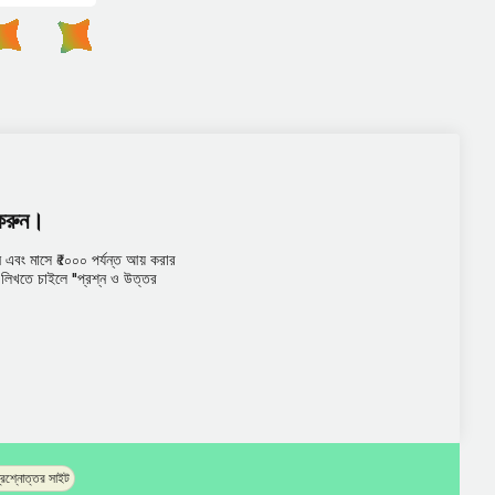
 করুন।
এবং মাসে ₹৫০০০ পর্যন্ত আয় করার
তর লিখতে চাইলে "প্রশ্ন ও উত্তর
প্রশ্নোত্তর সাইট