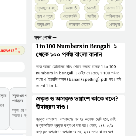
সুভাষচন্দ্র বসু
ক্লাস 6
নেতাজী
ক্লাস 11
জন্ম ও মৃত্যু
ওয়েবসাইট
জাতীয়
পাকিস্তান
বায়ুমণ্ডল
জহরলাল নেহেরু
খেলাধুলা
ব্লগ পোস্ট ➖
1 to 100 Numbers in Bengali | ১
থেকে ১০০ পর্যন্ত বাংলা বানান
আজ আমরা তোমাদের সাথে শেয়ার করতে চলেছি 1 to 100
numbers in bengali । যেইখানে রয়েছে 1-100 পর্যন্ত
বাংলা ও ইংরেজি বানান (banan/spelling) pdf সহ। যদি
তোমরা 1 to 1…
ান্তর
সবুজ এর পদ পরিবর্তন কি হবে? | সবুজ
প্রকৃত ও অপ্রকৃত ভগ্নাংশ কাকে বলে?
পদান্তর
হবে
উদাহরণ দাও।
সবুজ এর পদ পরিবর্তন (পদান্তর) করলে হবে
সবজে। সবুজ একটি...
প্রকৃত ভগ্নাংশ : ভগ্নাংশের লব হর অপেক্ষা ছােট হলে, সেই
ভগ্নাংশটিকে প্রকৃত ভগ্নাংশ বলা হয়। যেমন, ২/৪, ৫/৯
অপ্রকৃত ভগ্নাংশ : ভগ্নাংশের লব, হরের সমান বা হর অপ…