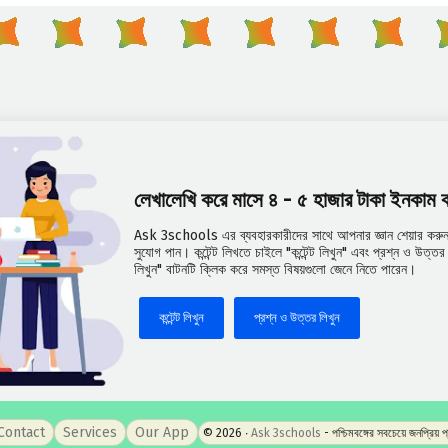
লেখালেখি করে মাসে ৪ - ৫ হাজার টাকা ইনকাম
Ask 3schools এর ব্যবহারকারীদের সাথে আপনার জ্ঞান শেয়ার করুন 
সুযোগ পান। কন্টেন্ট লিখতে চাইলে "কন্টেন্ট লিখুন" এবং প্রশ্ন ও উত্
লিখুন" বাটনটি ক্লিক করে সমস্ত বিষয়গুলো জেনে নিতে পারেন।
কন্টেন্ট লিখুন
প্রশ্ন ও উত্তর লিখুন
Contact
Services
Our App
© 2026 ‧
Ask 3schools
- পশ্চিমবঙ্গের সবচেয়ে জনপ্রিয় 