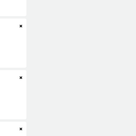
✖
✖
✖