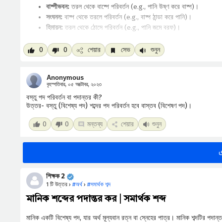
বাষ্পীভবন:
তরল থেকে বাষ্পে পরিবর্তন (e.g., পানি উষ্ণ করে বাষ্প)।
সংঘনন:
বাষ্প থেকে তরলে পরিবর্তন (e.g., বাষ্প ঠান্ডা করে পানি)।
হিমায়ন:
তরল থেকে ঠোসে পরিবর্তন (e.g., পানি জমে বরফ)।
এই পরিবর্তনগুলি তাপমাত্রা, চাপ ইত্যাদির উপর নির্ভর করে।
0
0
শেয়ার
সেভ
শুনুন
Anonymous
বৃহস্পতিবার, ০৫ অক্টোবর, ২০২৩
বস্তু পদ পরিবর্তন বা পদান্তর কী?
উত্তর- বস্তু (বিশেষ্য পদ) শব্দের পদ পরিবর্তন হবে বাস্তব (বিশেষণ পদ)।
0
0
মন্তব্য
শেয়ার
শুনুন
শিক্ষক 2
1 টি উত্তর ›
#অর্থ
›
#সমার্থক শব্দ
মানিক শব্দের পদান্তর কর | সমার্থক শব্দ