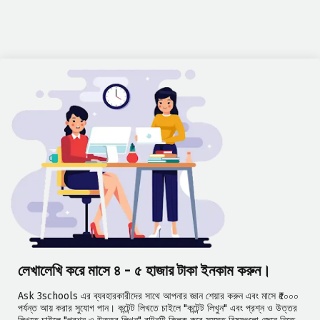
লেখালেখি করে মাসে ৪ - ৫ হাজার টাকা ইনকাম করুন।
Ask 3schools এর ব্যবহারকারীদের সাথে আপনার জ্ঞান শেয়ার করুন এবং মাসে ₹৫০০০
পর্যন্ত আয় করার সুযোগ পান। কন্টেন্ট লিখতে চাইলে "কন্টেন্ট লিখুন" এবং প্রশ্ন ও উত্তর