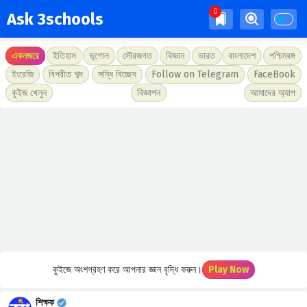
Ask 3schools
একনজরে
ইতিহাস
ভূগোল
সৌরজগত
বিজ্ঞান
ভারত
বাংলাদেশ
পশ্চিমবঙ্গ
ইংরেজি
বিপরীত শব্দ
সন্ধি বিচ্ছেদ
Follow on Telegram
FaceBook
কুইজ খেলুন
বিজ্ঞাপন
আমাদের অ্যাপ
কুইজে অংশগ্রহণ করে আপনার জ্ঞান বৃদ্ধি করুন।
Play Now
শিক্ষক