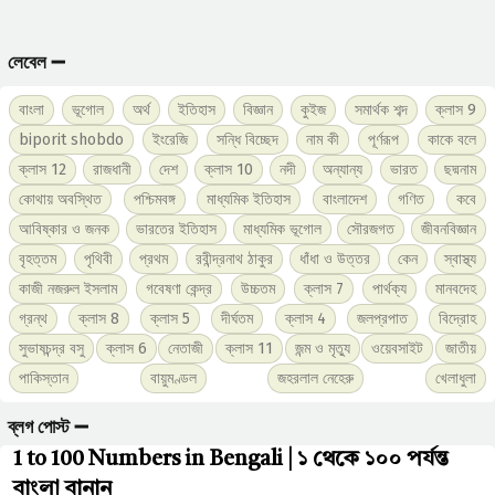
লেবেল ➖
বাংলা
ভূগোল
অর্থ
ইতিহাস
বিজ্ঞান
কুইজ
সমার্থক শব্দ
ক্লাস 9
biporit shobdo
ইংরেজি
সন্ধি বিচ্ছেদ
নাম কী
পূর্ণরূপ
কাকে বলে
ক্লাস 12
রাজধানী
দেশ
ক্লাস 10
নদী
অন্যান্য
ভারত
ছদ্মনাম
কোথায় অবস্থিত
পশ্চিমবঙ্গ
মাধ্যমিক ইতিহাস
বাংলাদেশ
গণিত
কবে
আবিষ্কার ও জনক
ভারতের ইতিহাস
মাধ্যমিক ভূগোল
সৌরজগত
জীবনবিজ্ঞান
বৃহত্তম
পৃথিবী
প্রথম
রবীন্দ্রনাথ ঠাকুর
ধাঁধা ও উত্তর
কেন
স্বাস্থ্য
কাজী নজরুল ইসলাম
গবেষণা কেন্দ্র
উচ্চতম
ক্লাস 7
পার্থক্য
মানবদেহ
গ্রন্থ
ক্লাস 8
ক্লাস 5
দীর্ঘতম
ক্লাস 4
জলপ্রপাত
বিদ্রোহ
সুভাষচন্দ্র বসু
ক্লাস 6
নেতাজী
ক্লাস 11
জন্ম ও মৃত্যু
ওয়েবসাইট
জাতীয়
পাকিস্তান
বায়ুমণ্ডল
জহরলাল নেহেরু
খেলাধুলা
ব্লগ পোস্ট ➖
1 to 100 Numbers in Bengali | ১ থেকে ১০০ পর্যন্ত
বাংলা বানান