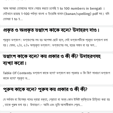
আজ আমরা তোমাদের সাথে শেয়ার করতে চলেছি 1 to 100 numbers in bengali ।
যেইখানে রয়েছে 1-100 পর্যন্ত বাংলা ও ইংরেজি বানান (banan/spelling) pdf সহ। যদি
তোমরা 1 to 1…
প্রকৃত ও অপ্রকৃত ভগ্নাংশ কাকে বলে? উদাহরণ দাও।
প্রকৃত ভগ্নাংশ : ভগ্নাংশের লব হর অপেক্ষা ছােট হলে, সেই ভগ্নাংশটিকে প্রকৃত ভগ্নাংশ বলা
হয়। যেমন, ২/৪, ৫/৯ অপ্রকৃত ভগ্নাংশ : ভগ্নাংশের লব, হরের সমান বা হর অপ…
ভগ্নাংশ কাকে বলে? কয় প্রকার ও কী কী? উদাহরণসহ
ব্যখ্যা করো।
Table Of Contents ভগ্নাংশ কাকে বলে? ভগ্নাংশ কত প্রকার ও কি কি? সাধারণ ভগ্নাংশ
কাকে বলে? প্রকৃত ভ…
পুরুষ কাকে বলে? পুরুষ কয় প্রকার ও কী কী?
যে সর্বনাম বা বিশেষ্য পদের দ্বারা বক্তা, শ্রোতা বা অন্য কোন উদ্দিষ্ট ব্যক্তিকে চিহ্নিত করা হয়
, তাকে পুরুষ বলা হয়। উদাহরণ :- আমি এবং তুমি আগামীকাল শ্রেয…