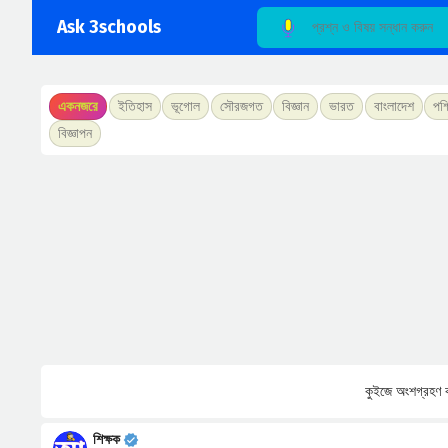
Ask 3schools
একনজরে
ইতিহাস
ভূগোল
সৌরজগত
বিজ্ঞান
ভারত
বাংলাদেশ
পশ্
বিজ্ঞাপন
কুইজে অংশগ্রহণ ক
শিক্ষক