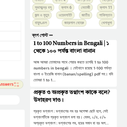
সুভাষচন্দ্র বসু
ক্লাস 6
নেতাজী
ক্লাস 11
জন্ম ও মৃত্যু
ওয়েবসাইট
জাতীয়
পাকিস্তান
বায়ুমণ্ডল
জহরলাল নেহেরু
খেলাধুলা
ব্লগ পোস্ট ➖
1 to 100 Numbers in Bengali | ১
থেকে ১০০ পর্যন্ত বাংলা বানান
আজ আমরা তোমাদের সাথে শেয়ার করতে চলেছি 1 to 100
numbers in bengali । যেইখানে রয়েছে 1-100 পর্যন্ত
বাংলা ও ইংরেজি বানান (banan/spelling) pdf সহ। যদি
তোমরা 1 to 1…
প্রকৃত ও অপ্রকৃত ভগ্নাংশ কাকে বলে?
উদাহরণ দাও।
প্রকৃত ভগ্নাংশ : ভগ্নাংশের লব হর অপেক্ষা ছােট হলে, সেই
ভগ্নাংশটিকে প্রকৃত ভগ্নাংশ বলা হয়। যেমন, ২/৪, ৫/৯
অপ্রকৃত ভগ্নাংশ : ভগ্নাংশের লব, হরের সমান বা হর অপ…