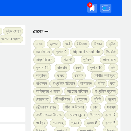
লেবেল ➖
কুইজ খেলুন
আমাদের অ্যাপ
বাংলা
ভূগোল
অর্থ
ইতিহাস
বিজ্ঞান
কুইজ
সমার্থক শব্দ
ক্লাস 9
biporit shobdo
ইংরেজি
সন্ধি বিচ্ছেদ
নাম কী
পূর্ণরূপ
কাকে বলে
ক্লাস 12
রাজধানী
দেশ
ক্লাস 10
নদী
অন্যান্য
ভারত
ছদ্মনাম
কোথায় অবস্থিত
পশ্চিমবঙ্গ
মাধ্যমিক ইতিহাস
বাংলাদেশ
গণিত
কবে
আবিষ্কার ও জনক
ভারতের ইতিহাস
মাধ্যমিক ভূগোল
সৌরজগত
জীবনবিজ্ঞান
বৃহত্তম
পৃথিবী
প্রথম
রবীন্দ্রনাথ ঠাকুর
ধাঁধা ও উত্তর
কেন
স্বাস্থ্য
কাজী নজরুল ইসলাম
গবেষণা কেন্দ্র
উচ্চতম
ক্লাস 7
পার্থক্য
মানবদেহ
গ্রন্থ
ক্লাস 8
ক্লাস 5
দীর্ঘতম
ক্লাস 4
জলপ্রপাত
বিদ্রোহ