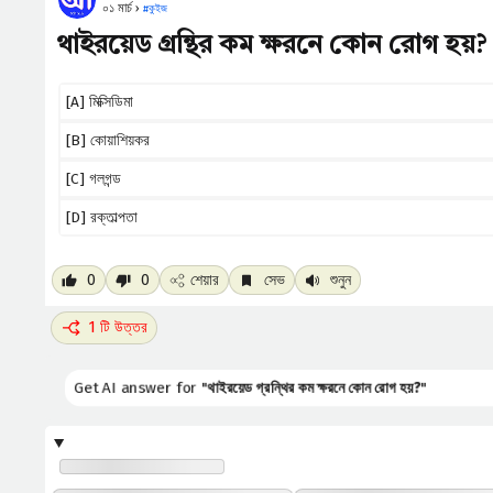
০১ মার্চ ›
#
কুইজ
থাইরয়েড গ্রন্থির কম ক্ষরনে কোন রোগ হয়?
[A] মিক্সিডিমা
[B] কোয়াশিয়কর
[C] গলগন্ড
[D] রক্তাল্পতা
0
0
শেয়ার
সেভ
শুনুন
1 টি উত্তর
Get AI answer for "
থাইরয়েড গ্রন্থির কম ক্ষরনে কোন রোগ হয়?
"