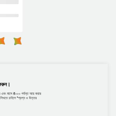
 করুন।
এবং মাসে ₹৫০০০ পর্যন্ত আয় করার
তর লিখতে চাইলে "প্রশ্ন ও উত্তর