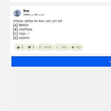
বিবেক
শুক্রবার, ০১ মার্চ, ২০২৪
থাইরয়েড গ্রন্থির কম ক্ষরনে কোন রোগ হয়?
[A] মিক্সিডিমা
[B] কোয়াশিয়কর
[C] গলগন্ড ✅
[D] রক্তাল্পতা
0
0
মন্তব্য
শেয়ার
শুনুন