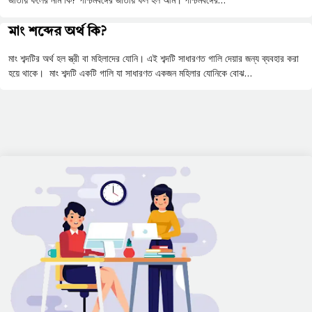
জাতীয় ফলের নাম কি? পশ্চিমবঙ্গের জাতীয় ফল হল আম। পশ্চিমবঙ্গের…
মাং শব্দের অর্থ কি?
মাং শব্দটির অর্থ হল স্ত্রী বা মহিলাদের যোনি। এই শব্দটি সাধারণত গালি দেয়ার জন্য ব্যবহার করা
হয়ে থাকে। মাং শব্দটি একটি গালি যা সাধারণত একজন মহিলার যোনিকে বোঝ…