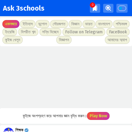
Ask 3schools
একনজরে
ইতিহাস
ভূগোল
সৌরজগত
বিজ্ঞান
ভারত
বাংলাদেশ
পশ্চিমবঙ্গ
ইংরেজি
বিপরীত শব্দ
সন্ধি বিচ্ছেদ
Follow on Telegram
FaceBook
কুইজ খেলুন
বিজ্ঞাপন
আমাদের অ্যাপ
কুইজে অংশগ্রহণ করে আপনার জ্ঞান বৃদ্ধি করুন।
Play Now
শিক্ষক