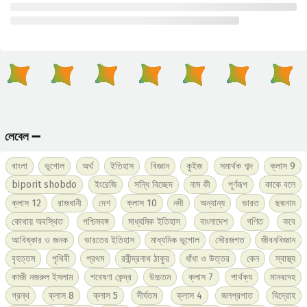
লেবেল ➖
বাংলা
ভূগোল
অর্থ
ইতিহাস
বিজ্ঞান
কুইজ
সমার্থক শব্দ
ক্লাস 9
biporit shobdo
ইংরেজি
সন্ধি বিচ্ছেদ
নাম কী
পূর্ণরূপ
কাকে বলে
ক্লাস 12
রাজধানী
দেশ
ক্লাস 10
নদী
অন্যান্য
ভারত
ছদ্মনাম
কোথায় অবস্থিত
পশ্চিমবঙ্গ
মাধ্যমিক ইতিহাস
বাংলাদেশ
গণিত
কবে
আবিষ্কার ও জনক
ভারতের ইতিহাস
মাধ্যমিক ভূগোল
সৌরজগত
জীবনবিজ্ঞান
বৃহত্তম
পৃথিবী
প্রথম
রবীন্দ্রনাথ ঠাকুর
ধাঁধা ও উত্তর
কেন
স্বাস্থ্য
কাজী নজরুল ইসলাম
গবেষণা কেন্দ্র
উচ্চতম
ক্লাস 7
পার্থক্য
মানবদেহ
গ্রন্থ
ক্লাস 8
ক্লাস 5
দীর্ঘতম
ক্লাস 4
জলপ্রপাত
বিদ্রোহ