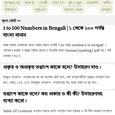
সুভাষচন্দ্র বসু
ক্লাস 6
নেতাজী
ক্লাস 11
জন্ম ও মৃত্যু
ওয়েবসাইট
জাতীয়
পাকিস্তান
বায়ুমণ্ডল
জহরলাল নেহেরু
খেলাধুলা
ব্লগ পোস্ট ➖
1 to 100 Numbers in Bengali | ১ থেকে ১০০ পর্যন্ত
বাংলা বানান
আজ আমরা তোমাদের সাথে শেয়ার করতে চলেছি 1 to 100 numbers in bengali ।
যেইখানে রয়েছে 1-100 পর্যন্ত বাংলা ও ইংরেজি বানান (banan/spelling) pdf সহ। যদি
তোমরা 1 to 1…
প্রকৃত ও অপ্রকৃত ভগ্নাংশ কাকে বলে? উদাহরণ দাও।
প্রকৃত ভগ্নাংশ : ভগ্নাংশের লব হর অপেক্ষা ছােট হলে, সেই ভগ্নাংশটিকে প্রকৃত ভগ্নাংশ বলা
হয়। যেমন, ২/৪, ৫/৯ অপ্রকৃত ভগ্নাংশ : ভগ্নাংশের লব, হরের সমান বা হর অপ…
ভগ্নাংশ কাকে বলে? কয় প্রকার ও কী কী? উদাহরণসহ
ব্যখ্যা করো।
Table Of Contents ভগ্নাংশ কাকে বলে? ভগ্নাংশ কত প্রকার ও কি কি? সাধারণ ভগ্নাংশ