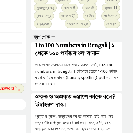
সুভাষচন্দ্র বসু
ক্লাস 6
নেতাজী
ক্লাস 11
জন্ম ও মৃত্যু
ওয়েবসাইট
জাতীয়
পাকিস্তান
বায়ুমণ্ডল
জহরলাল নেহেরু
খেলাধুলা
ব্লগ পোস্ট ➖
1 to 100 Numbers in Bengali | ১
থেকে ১০০ পর্যন্ত বাংলা বানান
আজ আমরা তোমাদের সাথে শেয়ার করতে চলেছি 1 to 100
numbers in bengali । যেইখানে রয়েছে 1-100 পর্যন্ত
বাংলা ও ইংরেজি বানান (banan/spelling) pdf সহ। যদি
তোমরা 1 to 1…
প্রকৃত ও অপ্রকৃত ভগ্নাংশ কাকে বলে?
উদাহরণ দাও।
প্রকৃত ভগ্নাংশ : ভগ্নাংশের লব হর অপেক্ষা ছােট হলে, সেই
ভগ্নাংশটিকে প্রকৃত ভগ্নাংশ বলা হয়। যেমন, ২/৪, ৫/৯
অপ্রকৃত ভগ্নাংশ : ভগ্নাংশের লব, হরের সমান বা হর অপ…