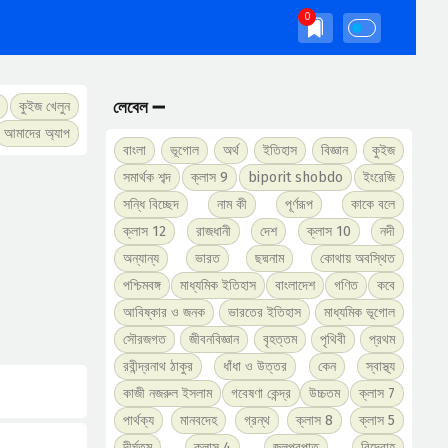
লেবেল ➖
কুইজ খেলুন
আমাদের অ্যাপ
বাংলা
ভূগোল
অর্থ
ইতিহাস
বিজ্ঞান
কুইজ
সমার্থক শব্দ
ক্লাস 9
biporit shobdo
ইংরেজি
সন্ধি বিচ্ছেদ
নাম কী
পূর্ণরূপ
কাকে বলে
ক্লাস 12
রাজধানী
দেশ
ক্লাস 10
নদী
অন্যান্য
ভারত
ছদ্মনাম
কোথায় অবস্থিত
পশ্চিমবঙ্গ
মাধ্যমিক ইতিহাস
বাংলাদেশ
গণিত
কবে
আবিষ্কার ও জনক
ভারতের ইতিহাস
মাধ্যমিক ভূগোল
সৌরজগত
জীবনবিজ্ঞান
বৃহত্তম
পৃথিবী
প্রথম
রবীন্দ্রনাথ ঠাকুর
ধাঁধা ও উত্তর
কেন
স্বাস্থ্য
কাজী নজরুল ইসলাম
গবেষণা কেন্দ্র
উচ্চতম
ক্লাস 7
পার্থক্য
মানবদেহ
গ্রন্থ
ক্লাস 8
ক্লাস 5
দীর্ঘতম
ক্লাস 4
জলপ্রপাত
বিদ্রোহ