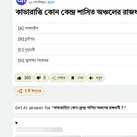
২৯ সেপ্টেম্বর ›
#
কুইজ
কাভারাত্তি কোন কেন্দ্র শাসিত অঞ্চলের রাজধ
[A] লাক্ষাদ্বীপ
[B] চন্ডীগড়
[C] পুদুচেরী
[D] আন্দামান নিকোবর
305
0
শেয়ার
সেভ
শুনুন
1 টি উত্তর
Get AI answer for "
কাভারাত্তি কোন কেন্দ্র শাসিত অঞ্চলের রাজধানী ?
"