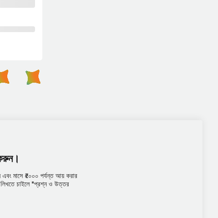
 করুন।
এবং মাসে ₹৫০০০ পর্যন্ত আয় করার
তর লিখতে চাইলে "প্রশ্ন ও উত্তর