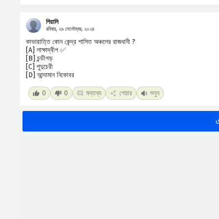
পিয়ালি
রবিবার, ২৯ সেপ্টেম্বর, ২০২৪
কাভারাত্তি কোন কেন্দ্র শাসিত অঞ্চলের রাজধানী ?
[A] লাক্ষাদ্বীপ ✅
[B] চন্ডীগড়
[C] পুদুচেরী
[D] আন্দামান নিকোবর
0
0
মন্তব্য
শেয়ার
শুনুন