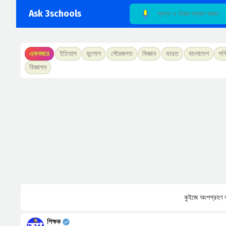
Ask 3schools
একনজরে
ইতিহাস
ভূগোল
সৌরজগত
বিজ্ঞান
ভারত
বাংলাদেশ
পশ্
বিজ্ঞাপন
কুইজে অংশগ্রহণ ক
শিক্ষক