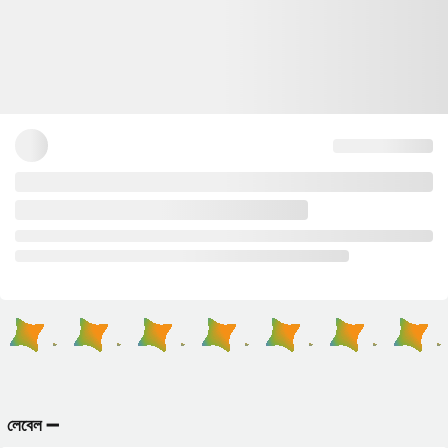
লেবেল ➖