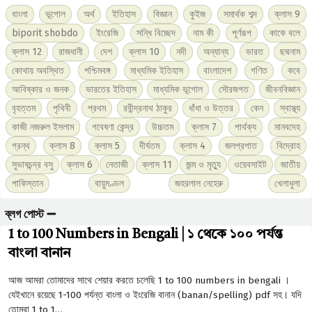
বাংলা
ভূগোল
অর্থ
ইতিহাস
বিজ্ঞান
কুইজ
সমার্থক শব্দ
ক্লাস 9
biporit shobdo
ইংরেজি
সন্ধি বিচ্ছেদ
নাম কী
পূর্ণরূপ
কাকে বলে
ক্লাস 12
রাজধানী
দেশ
ক্লাস 10
নদী
অন্যান্য
ভারত
ছদ্মনাম
কোথায় অবস্থিত
পশ্চিমবঙ্গ
মাধ্যমিক ইতিহাস
বাংলাদেশ
গণিত
কবে
আবিষ্কার ও জনক
ভারতের ইতিহাস
মাধ্যমিক ভূগোল
সৌরজগত
জীবনবিজ্ঞান
বৃহত্তম
পৃথিবী
প্রথম
রবীন্দ্রনাথ ঠাকুর
ধাঁধা ও উত্তর
কেন
স্বাস্থ্য
কাজী নজরুল ইসলাম
গবেষণা কেন্দ্র
উচ্চতম
ক্লাস 7
পার্থক্য
মানবদেহ
গ্রন্থ
ক্লাস 8
ক্লাস 5
দীর্ঘতম
ক্লাস 4
জলপ্রপাত
বিদ্রোহ
সুভাষচন্দ্র বসু
ক্লাস 6
নেতাজী
ক্লাস 11
জন্ম ও মৃত্যু
ওয়েবসাইট
জাতীয়
পাকিস্তান
বায়ুমণ্ডল
জহরলাল নেহেরু
খেলাধুলা
ব্লগ পোস্ট ➖
1 to 100 Numbers in Bengali | ১ থেকে ১০০ পর্যন্ত
বাংলা বানান
আজ আমরা তোমাদের সাথে শেয়ার করতে চলেছি 1 to 100 numbers in bengali ।
যেইখানে রয়েছে 1-100 পর্যন্ত বাংলা ও ইংরেজি বানান (banan/spelling) pdf সহ। যদি
তোমরা 1 to 1…