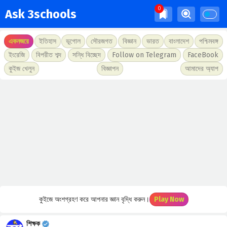
Ask 3schools
একনজরে
ইতিহাস
ভূগোল
সৌরজগত
বিজ্ঞান
ভারত
বাংলাদেশ
পশ্চিমবঙ্গ
ইংরেজি
বিপরীত শব্দ
সন্ধি বিচ্ছেদ
Follow on Telegram
FaceBook
কুইজ খেলুন
বিজ্ঞাপন
আমাদের অ্যাপ
কুইজে অংশগ্রহণ করে আপনার জ্ঞান বৃদ্ধি করুন।
Play Now
শিক্ষক