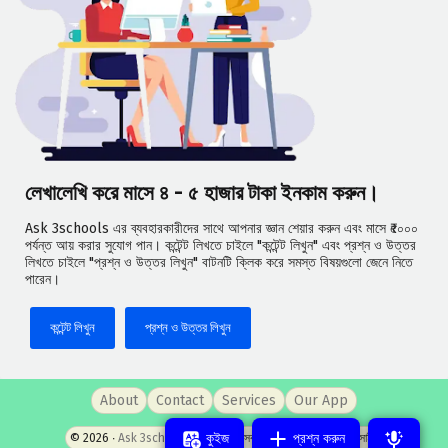
লেখালেখি করে মাসে ৪ - ৫ হাজার টাকা ইনকাম করুন।
Ask 3schools এর ব্যবহারকারীদের সাথে আপনার জ্ঞান শেয়ার করুন এবং মাসে ₹৫০০০
পর্যন্ত আয় করার সুযোগ পান। কন্টেন্ট লিখতে চাইলে "কন্টেন্ট লিখুন" এবং প্রশ্ন ও উত্তর
লিখতে চাইলে "প্রশ্ন ও উত্তর লিখুন" বাটনটি ক্লিক করে সমস্ত বিষয়গুলো জেনে নিতে
পারেন।
কন্টেন্ট লিখুন
প্রশ্ন ও উত্তর লিখুন
About
Contact
Services
Our App
কুইজ
প্রশ্ন করুন
© 2026 ‧
Ask 3schools
- পশ্চিমবঙ্গের সবচেয়ে জনপ্রিয় প্রশ্নোত্তর সাইট