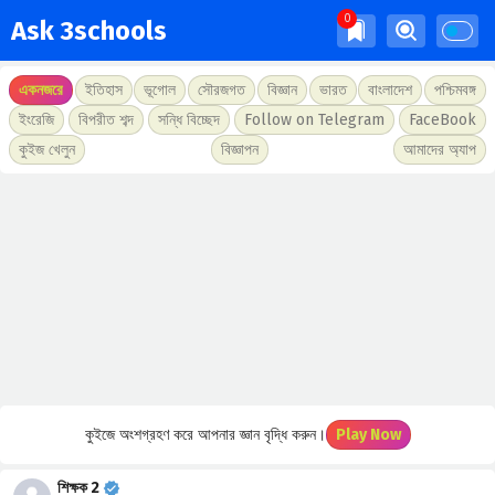
Ask 3schools
একনজরে
ইতিহাস
ভূগোল
সৌরজগত
বিজ্ঞান
ভারত
বাংলাদেশ
পশ্চিমবঙ্গ
ইংরেজি
বিপরীত শব্দ
সন্ধি বিচ্ছেদ
Follow on Telegram
FaceBook
কুইজ খেলুন
বিজ্ঞাপন
আমাদের অ্যাপ
কুইজে অংশগ্রহণ করে আপনার জ্ঞান বৃদ্ধি করুন।
Play Now
শিক্ষক 2