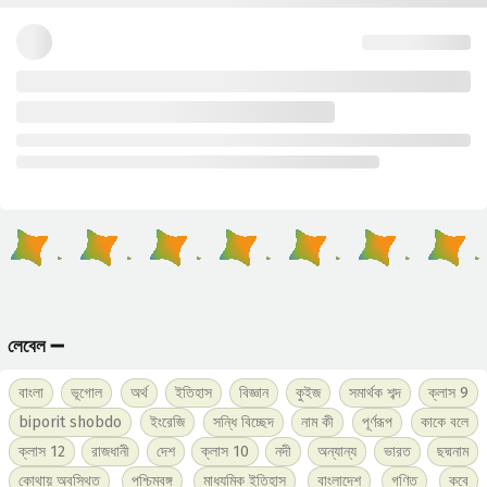
লেবেল ➖
বাংলা
ভূগোল
অর্থ
ইতিহাস
বিজ্ঞান
কুইজ
সমার্থক শব্দ
ক্লাস 9
biporit shobdo
ইংরেজি
সন্ধি বিচ্ছেদ
নাম কী
পূর্ণরূপ
কাকে বলে
ক্লাস 12
রাজধানী
দেশ
ক্লাস 10
নদী
অন্যান্য
ভারত
ছদ্মনাম
কোথায় অবস্থিত
পশ্চিমবঙ্গ
মাধ্যমিক ইতিহাস
বাংলাদেশ
গণিত
কবে