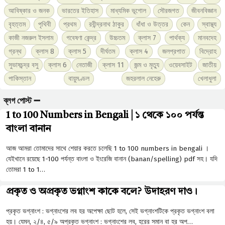
আবিষ্কার ও জনক
ভারতের ইতিহাস
মাধ্যমিক ভূগোল
সৌরজগত
জীবনবিজ্ঞান
বৃহত্তম
পৃথিবী
প্রথম
রবীন্দ্রনাথ ঠাকুর
ধাঁধা ও উত্তর
কেন
স্বাস্থ্য
কাজী নজরুল ইসলাম
গবেষণা কেন্দ্র
উচ্চতম
ক্লাস 7
পার্থক্য
মানবদেহ
গ্রন্থ
ক্লাস 8
ক্লাস 5
দীর্ঘতম
ক্লাস 4
জলপ্রপাত
বিদ্রোহ
সুভাষচন্দ্র বসু
ক্লাস 6
নেতাজী
ক্লাস 11
জন্ম ও মৃত্যু
ওয়েবসাইট
জাতীয়
পাকিস্তান
বায়ুমণ্ডল
জহরলাল নেহেরু
খেলাধুলা
ব্লগ পোস্ট ➖
1 to 100 Numbers in Bengali | ১ থেকে ১০০ পর্যন্ত
বাংলা বানান
আজ আমরা তোমাদের সাথে শেয়ার করতে চলেছি 1 to 100 numbers in bengali ।
যেইখানে রয়েছে 1-100 পর্যন্ত বাংলা ও ইংরেজি বানান (banan/spelling) pdf সহ। যদি
তোমরা 1 to 1…
প্রকৃত ও অপ্রকৃত ভগ্নাংশ কাকে বলে? উদাহরণ দাও।
প্রকৃত ভগ্নাংশ : ভগ্নাংশের লব হর অপেক্ষা ছােট হলে, সেই ভগ্নাংশটিকে প্রকৃত ভগ্নাংশ বলা
হয়। যেমন, ২/৪, ৫/৯ অপ্রকৃত ভগ্নাংশ : ভগ্নাংশের লব, হরের সমান বা হর অপ…