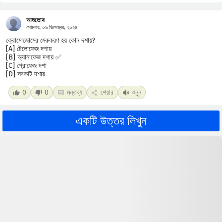
আশুতোষ
সোমবার, ০৯ ডিসেম্বর, ২০২৪
ক্রোমোজোমের মেরুকরণ হয় কোন দশায়?
[A] টেলোফেজ দশায়
[B] অ্যানাফেজ দশায় ✅
[C] প্রোফেজ দশা
[D] সবকটি দশায়
0
0
মন্তব্য
শেয়ার
শুনুন
একটি উত্তর লিখুন