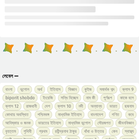
লেবেল ➖
বাংলা
ভূগোল
অর্থ
ইতিহাস
বিজ্ঞান
কুইজ
সমার্থক শব্দ
ক্লাস 9
biporit shobdo
ইংরেজি
সন্ধি বিচ্ছেদ
নাম কী
পূর্ণরূপ
কাকে বলে
ক্লাস 12
রাজধানী
দেশ
ক্লাস 10
নদী
অন্যান্য
ভারত
ছদ্মনাম
কোথায় অবস্থিত
পশ্চিমবঙ্গ
মাধ্যমিক ইতিহাস
বাংলাদেশ
গণিত
কবে
আবিষ্কার ও জনক
ভারতের ইতিহাস
মাধ্যমিক ভূগোল
সৌরজগত
জীবনবিজ্ঞান
বৃহত্তম
পৃথিবী
প্রথম
রবীন্দ্রনাথ ঠাকুর
ধাঁধা ও উত্তর
কেন
স্বাস্থ্য