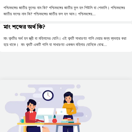
পশ্চিমবঙ্গের জাতীয় ফুলের নাম কি? পশ্চিমবঙ্গের জাতীয় ফুল হল শিউলি বা শেফালি। পশ্চিমবঙ্গের
জাতীয় ফলের নাম কি? পশ্চিমবঙ্গের জাতীয় ফল হল আম। পশ্চিমবঙ্গের…
মাং শব্দের অর্থ কি?
মাং শব্দটির অর্থ হল স্ত্রী বা মহিলাদের যোনি। এই শব্দটি সাধারণত গালি দেয়ার জন্য ব্যবহার করা
হয়ে থাকে। মাং শব্দটি একটি গালি যা সাধারণত একজন মহিলার যোনিকে বোঝ…