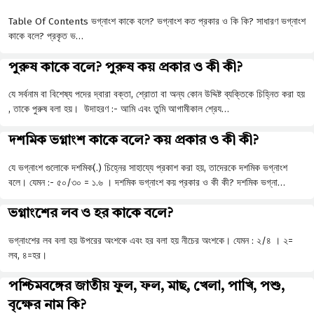
Table Of Contents ভগ্নাংশ কাকে বলে? ভগ্নাংশ কত প্রকার ও কি কি? সাধারণ ভগ্নাংশ
কাকে বলে? প্রকৃত ভ…
পুরুষ কাকে বলে? পুরুষ কয় প্রকার ও কী কী?
যে সর্বনাম বা বিশেষ্য পদের দ্বারা বক্তা, শ্রোতা বা অন্য কোন উদ্দিষ্ট ব্যক্তিকে চিহ্নিত করা হয়
, তাকে পুরুষ বলা হয়। উদাহরণ :- আমি এবং তুমি আগামীকাল শ্রেয…
দশমিক ভগ্নাংশ কাকে বলে? কয় প্রকার ও কী কী?
যে ভগ্নাংশ গুলোকে দশমিক(.) চিহ্নের সাহায্যে প্রকাশ করা হয়, তাদেরকে দশমিক ভগ্নাংশ
বলে। যেমন :- ৫০/৩০ = ১.৬ । দশমিক ভগ্নাংশ কয় প্রকার ও কী কী? দশমিক ভগ্না…
ভগ্নাংশের লব ও হর কাকে বলে?
ভগ্নাংশের লব বলা হয় উপরের অংশকে এবং হর বলা হয় নীচের অংশকে। যেমন : ২/৪ । ২=
লব, ৪=হর।
পশ্চিমবঙ্গের জাতীয় ফুল, ফল, মাছ, খেলা, পাখি, পশু,
বৃক্ষের নাম কি?