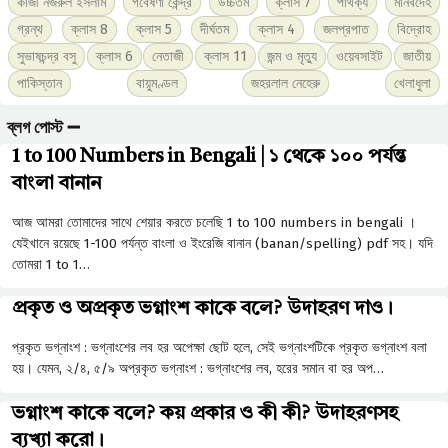
কাজী নজরুল ইসলাম
গবেষণা কেন্দ্র
উচ্চতম
ক্লাস 7
পার্থক্য
মানবদেহ
গ্রন্থ
ক্লাস 8
ক্লাস 5
দীর্ঘতম
ক্লাস 4
জলপ্রপাত
বিদ্রোহ
সুভাষচন্দ্র বসু
ক্লাস 6
নেতাজী
ক্লাস 11
জন্ম ও মৃত্যু
ওয়েবসাইট
জাতীয়
পাকিস্তান
বায়ুমণ্ডল
জহরলাল নেহেরু
খেলাধুলা
ব্লগ পোস্ট ➖
1 to 100 Numbers in Bengali | ১ থেকে ১০০ পর্যন্ত
বাংলা বানান
আজ আমরা তোমাদের সাথে শেয়ার করতে চলেছি 1 to 100 numbers in bengali ।
যেইখানে রয়েছে 1-100 পর্যন্ত বাংলা ও ইংরেজি বানান (banan/spelling) pdf সহ। যদি
তোমরা 1 to 1…
প্রকৃত ও অপ্রকৃত ভগ্নাংশ কাকে বলে? উদাহরণ দাও।
প্রকৃত ভগ্নাংশ : ভগ্নাংশের লব হর অপেক্ষা ছােট হলে, সেই ভগ্নাংশটিকে প্রকৃত ভগ্নাংশ বলা
হয়। যেমন, ২/৪, ৫/৯ অপ্রকৃত ভগ্নাংশ : ভগ্নাংশের লব, হরের সমান বা হর অপ…
ভগ্নাংশ কাকে বলে? কয় প্রকার ও কী কী? উদাহরণসহ
ব্যখ্যা করো।