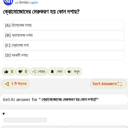
০৯ ডিসেম্বর ›
#
কুইজ
ক্রোমোজোমের মেরুকরণ হয় কোন দশায়?
[A] টেলোফেজ দশায়
[B] অ্যানাফেজ দশায়
[C] প্রোফেজ দশা
[D] সবকটি দশায়
0
0
শেয়ার
সেভ
শুনুন
1 টি উত্তর
Get AI answer for "
ক্রোমোজোমের মেরুকরণ হয় কোন দশায়?
"