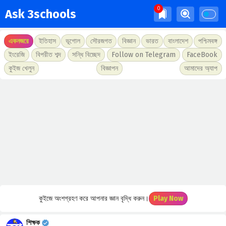
Ask 3schools
একনজরে
ইতিহাস
ভূগোল
সৌরজগত
বিজ্ঞান
ভারত
বাংলাদেশ
পশ্চিমবঙ্গ
ইংরেজি
বিপরীত শব্দ
সন্ধি বিচ্ছেদ
Follow on Telegram
FaceBook
কুইজ খেলুন
বিজ্ঞাপন
আমাদের অ্যাপ
কুইজে অংশগ্রহণ করে আপনার জ্ঞান বৃদ্ধি করুন।
Play Now
শিক্ষক