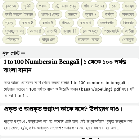
বৃহত্তম
পৃথিবী
প্রথম
রবীন্দ্রনাথ ঠাকুর
ধাঁধা ও উত্তর
কেন
স্বাস্থ্য
কাজী নজরুল ইসলাম
গবেষণা কেন্দ্র
উচ্চতম
ক্লাস 7
পার্থক্য
মানবদেহ
গ্রন্থ
ক্লাস 8
ক্লাস 5
দীর্ঘতম
ক্লাস 4
জলপ্রপাত
বিদ্রোহ
সুভাষচন্দ্র বসু
ক্লাস 6
নেতাজী
ক্লাস 11
জন্ম ও মৃত্যু
ওয়েবসাইট
জাতীয়
পাকিস্তান
বায়ুমণ্ডল
জহরলাল নেহেরু
খেলাধুলা
ব্লগ পোস্ট ➖
1 to 100 Numbers in Bengali | ১ থেকে ১০০ পর্যন্ত
বাংলা বানান
আজ আমরা তোমাদের সাথে শেয়ার করতে চলেছি 1 to 100 numbers in bengali ।
যেইখানে রয়েছে 1-100 পর্যন্ত বাংলা ও ইংরেজি বানান (banan/spelling) pdf সহ। যদি
তোমরা 1 to 1…
প্রকৃত ও অপ্রকৃত ভগ্নাংশ কাকে বলে? উদাহরণ দাও।
প্রকৃত ভগ্নাংশ : ভগ্নাংশের লব হর অপেক্ষা ছােট হলে, সেই ভগ্নাংশটিকে প্রকৃত ভগ্নাংশ বলা
হয়। যেমন, ২/৪, ৫/৯ অপ্রকৃত ভগ্নাংশ : ভগ্নাংশের লব, হরের সমান বা হর অপ…