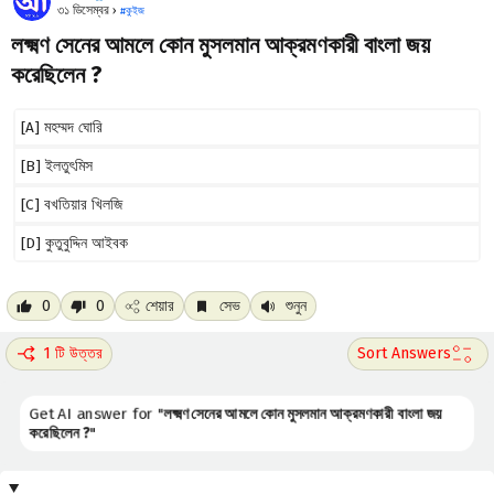
৩১ ডিসেম্বর ›
#
কুইজ
লক্ষ্মণ সেনের আমলে কোন মুসলমান আক্রমণকারী বাংলা জয়
করেছিলেন ?
[A] মহম্মদ ঘোরি
[B] ইলতুৎমিস
[C] বখতিয়ার খিলজি
[D] কুতুবুদ্দিন আইবক
0
0
শেয়ার
সেভ
শুনুন
1 টি উত্তর
Get AI answer for "
লক্ষ্মণ সেনের আমলে কোন মুসলমান আক্রমণকারী বাংলা জয়
করেছিলেন ?
"