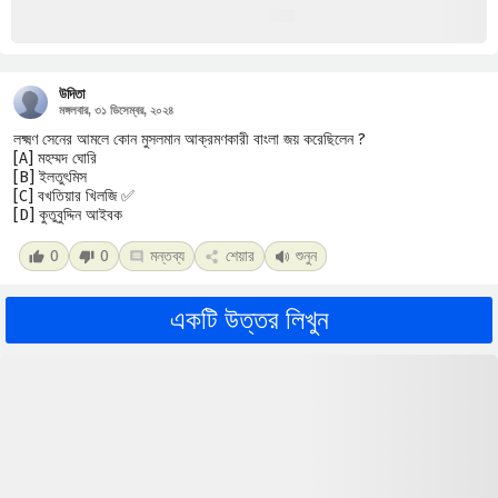
উদিতা
মঙ্গলবার, ৩১ ডিসেম্বর, ২০২৪
লক্ষ্মণ সেনের আমলে কোন মুসলমান আক্রমণকারী বাংলা জয় করেছিলেন ?
[A] মহম্মদ ঘোরি
[B] ইলতুৎমিস
[C] বখতিয়ার খিলজি ✅
[D] কুতুবুদ্দিন আইবক
0
0
মন্তব্য
শেয়ার
শুনুন
একটি উত্তর লিখুন