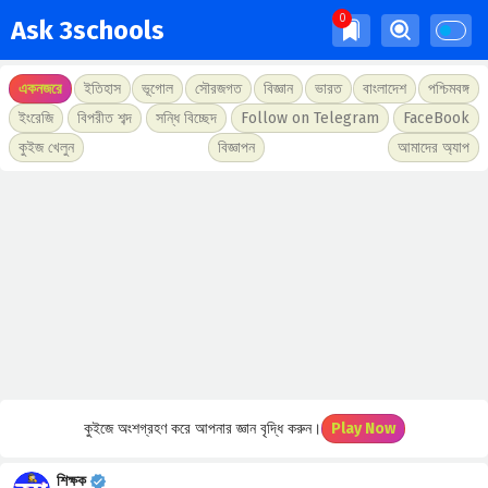
Ask 3schools
একনজরে
ইতিহাস
ভূগোল
সৌরজগত
বিজ্ঞান
ভারত
বাংলাদেশ
পশ্চিমবঙ্গ
ইংরেজি
বিপরীত শব্দ
সন্ধি বিচ্ছেদ
Follow on Telegram
FaceBook
কুইজ খেলুন
বিজ্ঞাপন
আমাদের অ্যাপ
কুইজে অংশগ্রহণ করে আপনার জ্ঞান বৃদ্ধি করুন।
Play Now
শিক্ষক