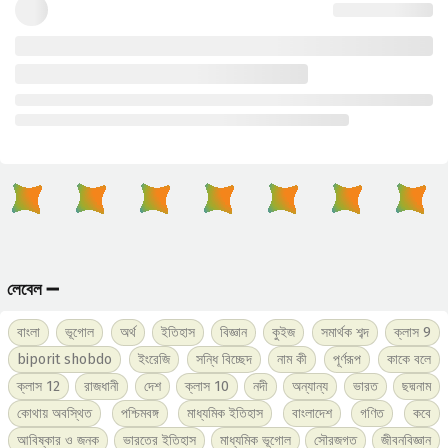
লেবেল ➖
বাংলা
ভূগোল
অর্থ
ইতিহাস
বিজ্ঞান
কুইজ
সমার্থক শব্দ
ক্লাস 9
biporit shobdo
ইংরেজি
সন্ধি বিচ্ছেদ
নাম কী
পূর্ণরূপ
কাকে বলে
ক্লাস 12
রাজধানী
দেশ
ক্লাস 10
নদী
অন্যান্য
ভারত
ছদ্মনাম
কোথায় অবস্থিত
পশ্চিমবঙ্গ
মাধ্যমিক ইতিহাস
বাংলাদেশ
গণিত
কবে
আবিষ্কার ও জনক
ভারতের ইতিহাস
মাধ্যমিক ভূগোল
সৌরজগত
জীবনবিজ্ঞান