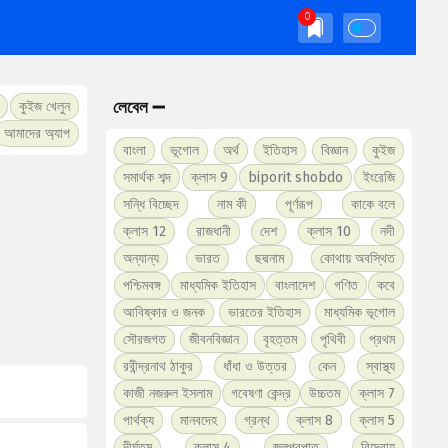
লেবেল ➖
কুইজ খেলুন
আমাদের অ্যাপ
বাংলা
ভূগোল
অর্থ
ইতিহাস
বিজ্ঞান
কুইজ
সমার্থক শব্দ
ক্লাস 9
biporit shobdo
ইংরেজি
সন্ধি বিচ্ছেদ
নাম কী
পূর্ণরূপ
কাকে বলে
ক্লাস 12
রাজধানী
দেশ
ক্লাস 10
নদী
অন্যান্য
ভারত
ছদ্মনাম
কোথায় অবস্থিত
পশ্চিমবঙ্গ
মাধ্যমিক ইতিহাস
বাংলাদেশ
গণিত
কবে
আবিষ্কার ও জনক
ভারতের ইতিহাস
মাধ্যমিক ভূগোল
সৌরজগত
জীবনবিজ্ঞান
বৃহত্তম
পৃথিবী
প্রথম
রবীন্দ্রনাথ ঠাকুর
ধাঁধা ও উত্তর
কেন
স্বাস্থ্য
কাজী নজরুল ইসলাম
গবেষণা কেন্দ্র
উচ্চতম
ক্লাস 7
পার্থক্য
মানবদেহ
গ্রন্থ
ক্লাস 8
ক্লাস 5
দীর্ঘতম
ক্লাস 4
জলপ্রপাত
বিদ্রোহ