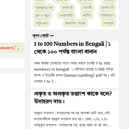
সুভাষচন্দ্র বসু
ক্লাস 6
নেতাজী
ক্লাস 11
জন্ম ও মৃত্যু
ওয়েবসাইট
জাতীয়
পাকিস্তান
বায়ুমণ্ডল
জহরলাল নেহেরু
খেলাধুলা
ব্লগ পোস্ট ➖
1 to 100 Numbers in Bengali | ১
থেকে ১০০ পর্যন্ত বাংলা বানান
আজ আমরা তোমাদের সাথে শেয়ার করতে চলেছি 1 to 100
numbers in bengali । যেইখানে রয়েছে 1-100 পর্যন্ত
বাংলা ও ইংরেজি বানান (banan/spelling) pdf সহ। যদি
তোমরা 1 to 1…
প্রকৃত ও অপ্রকৃত ভগ্নাংশ কাকে বলে?
উদাহরণ দাও।
প্রকৃত ভগ্নাংশ : ভগ্নাংশের লব হর অপেক্ষা ছােট হলে, সেই
ভগ্নাংশটিকে প্রকৃত ভগ্নাংশ বলা হয়। যেমন, ২/৪, ৫/৯
অপ্রকৃত ভগ্নাংশ : ভগ্নাংশের লব, হরের সমান বা হর অপ…