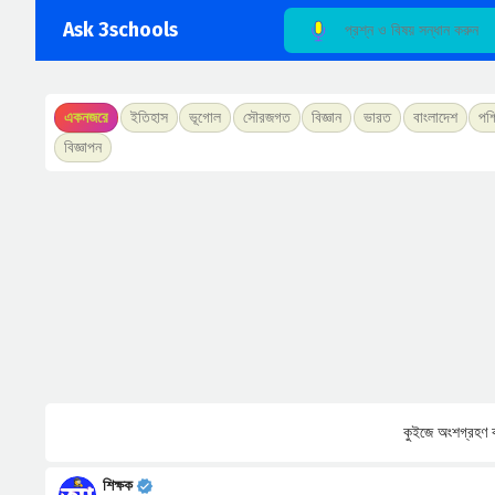
Ask 3schools
একনজরে
ইতিহাস
ভূগোল
সৌরজগত
বিজ্ঞান
ভারত
বাংলাদেশ
পশ্
বিজ্ঞাপন
কুইজে অংশগ্রহণ ক
শিক্ষক