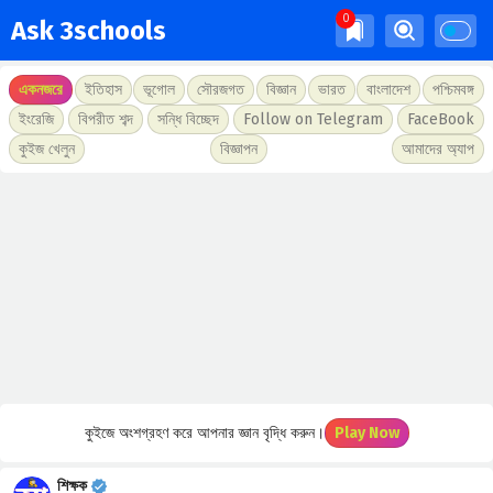
Ask 3schools
একনজরে
ইতিহাস
ভূগোল
সৌরজগত
বিজ্ঞান
ভারত
বাংলাদেশ
পশ্চিমবঙ্গ
ইংরেজি
বিপরীত শব্দ
সন্ধি বিচ্ছেদ
Follow on Telegram
FaceBook
কুইজ খেলুন
বিজ্ঞাপন
আমাদের অ্যাপ
কুইজে অংশগ্রহণ করে আপনার জ্ঞান বৃদ্ধি করুন।
Play Now
শিক্ষক