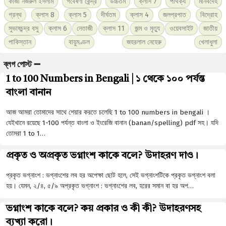
কাজী নজরুল ইসলাম
গবেষণা কেন্দ্র
উচ্চতম
ক্লাস 7
পার্থক্য
মানবদেহ
গ্রন্থ
ক্লাস 8
ক্লাস 5
দীর্ঘতম
ক্লাস 4
জলপ্রপাত
বিদ্রোহ
সুভাষচন্দ্র বসু
ক্লাস 6
নেতাজী
ক্লাস 11
জন্ম ও মৃত্যু
ওয়েবসাইট
জাতীয়
পাকিস্তান
বায়ুমণ্ডল
জহরলাল নেহেরু
খেলাধুলা
ব্লগ পোস্ট ➖
1 to 100 Numbers in Bengali | ১ থেকে ১০০ পর্যন্ত
বাংলা বানান
আজ আমরা তোমাদের সাথে শেয়ার করতে চলেছি 1 to 100 numbers in bengali ।
যেইখানে রয়েছে 1-100 পর্যন্ত বাংলা ও ইংরেজি বানান (banan/spelling) pdf সহ। যদি
তোমরা 1 to 1…
প্রকৃত ও অপ্রকৃত ভগ্নাংশ কাকে বলে? উদাহরণ দাও।
প্রকৃত ভগ্নাংশ : ভগ্নাংশের লব হর অপেক্ষা ছােট হলে, সেই ভগ্নাংশটিকে প্রকৃত ভগ্নাংশ বলা
হয়। যেমন, ২/৪, ৫/৯ অপ্রকৃত ভগ্নাংশ : ভগ্নাংশের লব, হরের সমান বা হর অপ…
ভগ্নাংশ কাকে বলে? কয় প্রকার ও কী কী? উদাহরণসহ
ব্যখ্যা করো।