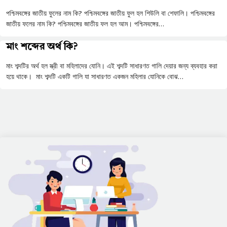
পশ্চিমবঙ্গের জাতীয় ফুলের নাম কি? পশ্চিমবঙ্গের জাতীয় ফুল হল শিউলি বা শেফালি। পশ্চিমবঙ্গের
জাতীয় ফলের নাম কি? পশ্চিমবঙ্গের জাতীয় ফল হল আম। পশ্চিমবঙ্গের…
মাং শব্দের অর্থ কি?
মাং শব্দটির অর্থ হল স্ত্রী বা মহিলাদের যোনি। এই শব্দটি সাধারণত গালি দেয়ার জন্য ব্যবহার করা
হয়ে থাকে। মাং শব্দটি একটি গালি যা সাধারণত একজন মহিলার যোনিকে বোঝ…