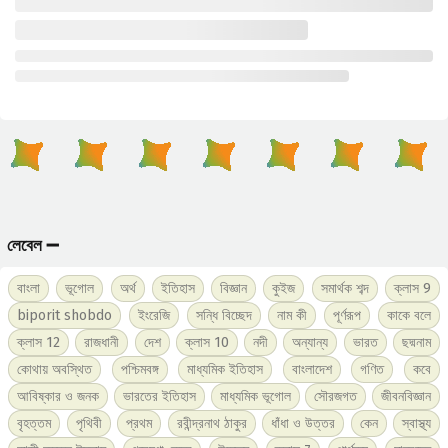
লেবেল ➖
বাংলা
ভূগোল
অর্থ
ইতিহাস
বিজ্ঞান
কুইজ
সমার্থক শব্দ
ক্লাস 9
biporit shobdo
ইংরেজি
সন্ধি বিচ্ছেদ
নাম কী
পূর্ণরূপ
কাকে বলে
ক্লাস 12
রাজধানী
দেশ
ক্লাস 10
নদী
অন্যান্য
ভারত
ছদ্মনাম
কোথায় অবস্থিত
পশ্চিমবঙ্গ
মাধ্যমিক ইতিহাস
বাংলাদেশ
গণিত
কবে
আবিষ্কার ও জনক
ভারতের ইতিহাস
মাধ্যমিক ভূগোল
সৌরজগত
জীবনবিজ্ঞান
বৃহত্তম
পৃথিবী
প্রথম
রবীন্দ্রনাথ ঠাকুর
ধাঁধা ও উত্তর
কেন
স্বাস্থ্য