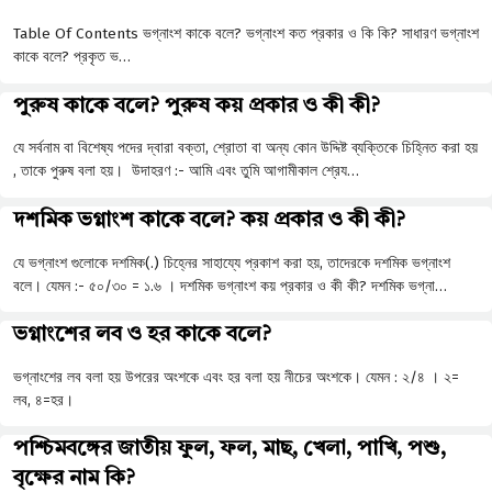
Table Of Contents ভগ্নাংশ কাকে বলে? ভগ্নাংশ কত প্রকার ও কি কি? সাধারণ ভগ্নাংশ
কাকে বলে? প্রকৃত ভ…
পুরুষ কাকে বলে? পুরুষ কয় প্রকার ও কী কী?
যে সর্বনাম বা বিশেষ্য পদের দ্বারা বক্তা, শ্রোতা বা অন্য কোন উদ্দিষ্ট ব্যক্তিকে চিহ্নিত করা হয়
, তাকে পুরুষ বলা হয়। উদাহরণ :- আমি এবং তুমি আগামীকাল শ্রেয…
দশমিক ভগ্নাংশ কাকে বলে? কয় প্রকার ও কী কী?
যে ভগ্নাংশ গুলোকে দশমিক(.) চিহ্নের সাহায্যে প্রকাশ করা হয়, তাদেরকে দশমিক ভগ্নাংশ
বলে। যেমন :- ৫০/৩০ = ১.৬ । দশমিক ভগ্নাংশ কয় প্রকার ও কী কী? দশমিক ভগ্না…
ভগ্নাংশের লব ও হর কাকে বলে?
ভগ্নাংশের লব বলা হয় উপরের অংশকে এবং হর বলা হয় নীচের অংশকে। যেমন : ২/৪ । ২=
লব, ৪=হর।
পশ্চিমবঙ্গের জাতীয় ফুল, ফল, মাছ, খেলা, পাখি, পশু,
বৃক্ষের নাম কি?