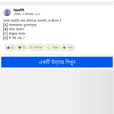
প্রিয়দর্শিনী
সোমবার, ২৩ ডিসেম্বর, ২০২৪
প্রথম সরকারি ভাষা কমিশনের সভাপতি কে ছিলেন ?
[A] শ্যামাপ্রসাদ মুখোপাধ্যায়
[B] সর্দার প্যাটেল
[C] রাজেন্দ্র প্রসাদ
[D] বি জিে খের ✅
0
0
মন্তব্য
শেয়ার
শুনুন
একটি উত্তর লিখুন