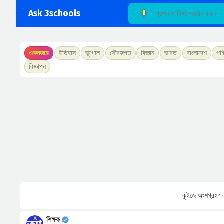
Ask 3schools
একনজরে
ইতিহাস
ভূগোল
সৌরজগত
বিজ্ঞান
ভারত
বাংলাদেশ
পশ্
বিজ্ঞাপন
কুইজে অংশগ্রহণ ক
শিক্ষক