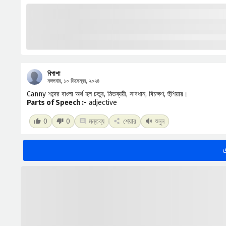
বিপাশা
মঙ্গলবার, ১০ ডিসেম্বর, ২০২৪
Canny শব্দের বাংলা অর্থ হল চতুর, মিতব্যয়ী, সাবধান, বিচক্ষণ, হুঁশিয়ার।
Parts of Speech :-
adjective
0
0
মন্তব্য
শেয়ার
শুনুন