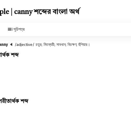
 | canny শব্দের বাংলা অর্থ
সূচিপত্র
anny
🔈
/adjective/ চতুর; মিতব্যয়ী; সাবধান; বিচক্ষণ; হুঁশিয়ার।
্থক শব্দ
ীতার্থক শব্দ