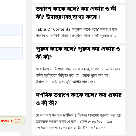
ভগ্নাংশ কাকে বলে? কয় প্রকার ও কী
কী? উদাহরণসহ ব্যখ্যা করো।
Table Of Contents ভগ্নাংশ কাকে বলে? ভগ্নাংশ কত
প্রকার ও কি কি? সাধারণ ভগ্নাংশ কাকে বলে? প্রকৃত ভ…
পুরুষ কাকে বলে? পুরুষ কয় প্রকার ও
কী কী?
যে সর্বনাম বা বিশেষ্য পদের দ্বারা বক্তা, শ্রোতা বা অন্য কোন
উদ্দিষ্ট ব্যক্তিকে চিহ্নিত করা হয় , তাকে পুরুষ বলা হয়।
উদাহরণ :- আমি এবং তুমি আগামীকাল শ্রেয…
দশমিক ভগ্নাংশ কাকে বলে? কয় প্রকার
ও কী কী?
যে ভগ্নাংশ গুলোকে দশমিক(.) চিহ্নের সাহায্যে প্রকাশ করা হয়,
তাদেরকে দশমিক ভগ্নাংশ বলে। যেমন :- ৫০/৩০ = ১.৬ ।
দশমিক ভগ্নাংশ কয় প্রকার ও কী কী? দশমিক ভগ্না…