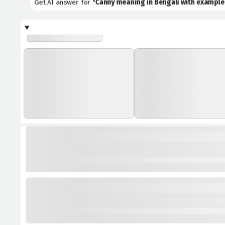
Get AI answer for "
Canny meaning in Bengali with example | can