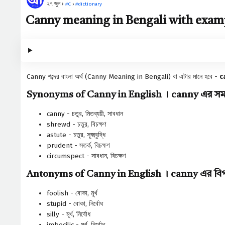
২৭ জুন ›
#
C
›
#
dictionary
Canny meaning in Bengali with example
Canny শব্দের বাংলা অর্থ (Canny Meaning in Bengali) বা এটার মানে হবে -
c
Synonyms of Canny in English । canny এর সমার
canny - চতুর, মিতব্যয়ী, সাবধান
shrewd - চতুর, বিচক্ষণ
astute - চতুর, সূক্ষ্মবুদ্ধি
prudent - সতর্ক, বিচক্ষণ
circumspect - সাবধান, বিচক্ষণ
Antonyms of Canny in English । canny এর বিপর
foolish - বোকা, মূর্খ
stupid - বোকা, নির্বোধ
silly - মূর্খ, নির্বোধ
imbecilic - মূর্খ, নির্বোধ