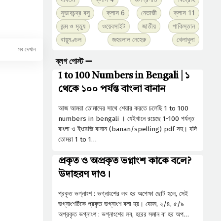
সুভাষচন্দ্র বসু
ক্লাস 6
নেতাজী
ক্লাস 11
জন্ম ও মৃত্যু
ওয়েবসাইট
জাতীয়
পাকিস্তান
বায়ুমণ্ডল
জহরলাল নেহেরু
খেলাধুলা
ব্লগ পোস্ট ➖
1 to 100 Numbers in Bengali | ১
থেকে ১০০ পর্যন্ত বাংলা বানান
আজ আমরা তোমাদের সাথে শেয়ার করতে চলেছি 1 to 100
numbers in bengali । যেইখানে রয়েছে 1-100 পর্যন্ত
বাংলা ও ইংরেজি বানান (banan/spelling) pdf সহ। যদি
তোমরা 1 to 1…
প্রকৃত ও অপ্রকৃত ভগ্নাংশ কাকে বলে?
উদাহরণ দাও।
প্রকৃত ভগ্নাংশ : ভগ্নাংশের লব হর অপেক্ষা ছােট হলে, সেই
ভগ্নাংশটিকে প্রকৃত ভগ্নাংশ বলা হয়। যেমন, ২/৪, ৫/৯
অপ্রকৃত ভগ্নাংশ : ভগ্নাংশের লব, হরের সমান বা হর অপ…