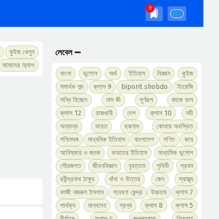
লেবেল ➖
কুইজ খেলুন
আমাদের অ্যাপ
বাংলা
ভূগোল
অর্থ
ইতিহাস
বিজ্ঞান
কুইজ
সমার্থক শব্দ
ক্লাস 9
biporit shobdo
ইংরেজি
সন্ধি বিচ্ছেদ
নাম কী
পূর্ণরূপ
কাকে বলে
ক্লাস 12
রাজধানী
দেশ
ক্লাস 10
নদী
অন্যান্য
ভারত
ছদ্মনাম
কোথায় অবস্থিত
পশ্চিমবঙ্গ
মাধ্যমিক ইতিহাস
বাংলাদেশ
গণিত
কবে
আবিষ্কার ও জনক
ভারতের ইতিহাস
মাধ্যমিক ভূগোল
সৌরজগত
জীবনবিজ্ঞান
বৃহত্তম
পৃথিবী
প্রথম
রবীন্দ্রনাথ ঠাকুর
ধাঁধা ও উত্তর
কেন
স্বাস্থ্য
কাজী নজরুল ইসলাম
গবেষণা কেন্দ্র
উচ্চতম
ক্লাস 7
পার্থক্য
মানবদেহ
গ্রন্থ
ক্লাস 8
ক্লাস 5
দীর্ঘতম
ক্লাস 4
জলপ্রপাত
বিদ্রোহ