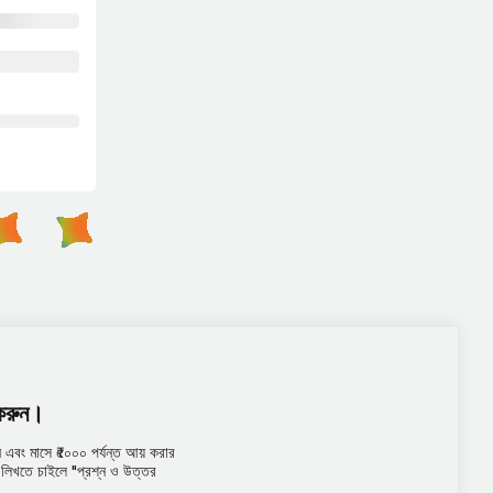
 করুন।
এবং মাসে ₹৫০০০ পর্যন্ত আয় করার
তর লিখতে চাইলে "প্রশ্ন ও উত্তর