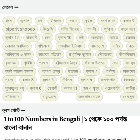
লেবেল ➖
বাংলা
ভূগোল
অর্থ
ইতিহাস
বিজ্ঞান
কুইজ
সমার্থক শব্দ
ক্লাস 9
biporit shobdo
ইংরেজি
সন্ধি বিচ্ছেদ
নাম কী
পূর্ণরূপ
কাকে বলে
ক্লাস 12
রাজধানী
দেশ
ক্লাস 10
নদী
অন্যান্য
ভারত
ছদ্মনাম
কোথায় অবস্থিত
পশ্চিমবঙ্গ
মাধ্যমিক ইতিহাস
বাংলাদেশ
গণিত
কবে
আবিষ্কার ও জনক
ভারতের ইতিহাস
মাধ্যমিক ভূগোল
সৌরজগত
জীবনবিজ্ঞান
বৃহত্তম
পৃথিবী
প্রথম
রবীন্দ্রনাথ ঠাকুর
ধাঁধা ও উত্তর
কেন
স্বাস্থ্য
কাজী নজরুল ইসলাম
গবেষণা কেন্দ্র
উচ্চতম
ক্লাস 7
পার্থক্য
মানবদেহ
গ্রন্থ
ক্লাস 8
ক্লাস 5
দীর্ঘতম
ক্লাস 4
জলপ্রপাত
বিদ্রোহ
সুভাষচন্দ্র বসু
ক্লাস 6
নেতাজী
ক্লাস 11
জন্ম ও মৃত্যু
ওয়েবসাইট
জাতীয়
পাকিস্তান
বায়ুমণ্ডল
জহরলাল নেহেরু
খেলাধুলা
ব্লগ পোস্ট ➖
1 to 100 Numbers in Bengali | ১ থেকে ১০০ পর্যন্ত
বাংলা বানান
আজ আমরা তোমাদের সাথে শেয়ার করতে চলেছি 1 to 100 numbers in bengali ।