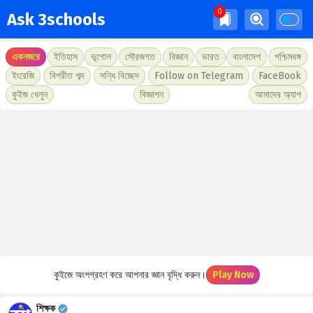
Ask 3schools
একনজরে
ইতিহাস
ভূগোল
সৌরজগত
বিজ্ঞান
ভারত
বাংলাদেশ
পশ্চিমবঙ্গ
ইংরেজি
বিপরীত শব্দ
সন্ধি বিচ্ছেদ
Follow on Telegram
FaceBook
কুইজ খেলুন
বিজ্ঞাপন
আমাদের অ্যাপ
কুইজে অংশগ্রহণ করে আপনার জ্ঞান বৃদ্ধি করুন।
Play Now
শিক্ষক