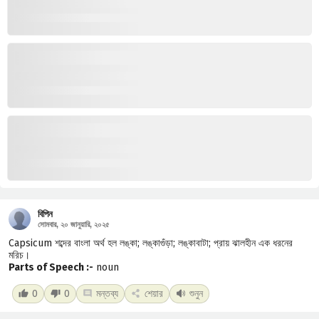
বিপিন
সোমবার, ২০ জানুয়ারি, ২০২৫
Capsicum শব্দের বাংলা অর্থ হল লঙ্কা; লঙ্কাগুঁড়া; লঙ্কাবাটা; প্রায় ঝালহীন এক ধরনের
মরিচ।
Parts of Speech :-
noun
0
0
মন্তব্য
শেয়ার
শুনুন