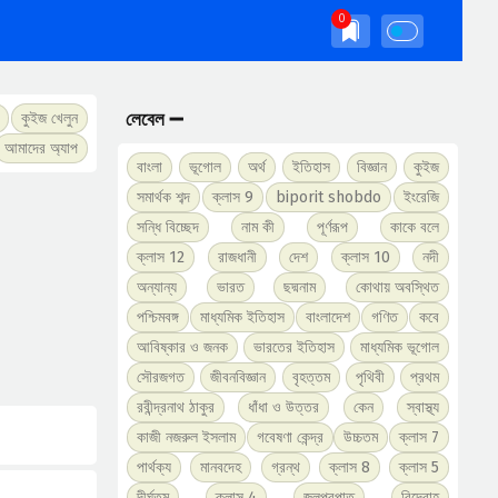
লেবেল ➖
কুইজ খেলুন
আমাদের অ্যাপ
বাংলা
ভূগোল
অর্থ
ইতিহাস
বিজ্ঞান
কুইজ
সমার্থক শব্দ
ক্লাস 9
biporit shobdo
ইংরেজি
সন্ধি বিচ্ছেদ
নাম কী
পূর্ণরূপ
কাকে বলে
ক্লাস 12
রাজধানী
দেশ
ক্লাস 10
নদী
অন্যান্য
ভারত
ছদ্মনাম
কোথায় অবস্থিত
পশ্চিমবঙ্গ
মাধ্যমিক ইতিহাস
বাংলাদেশ
গণিত
কবে
আবিষ্কার ও জনক
ভারতের ইতিহাস
মাধ্যমিক ভূগোল
সৌরজগত
জীবনবিজ্ঞান
বৃহত্তম
পৃথিবী
প্রথম
রবীন্দ্রনাথ ঠাকুর
ধাঁধা ও উত্তর
কেন
স্বাস্থ্য
কাজী নজরুল ইসলাম
গবেষণা কেন্দ্র
উচ্চতম
ক্লাস 7
পার্থক্য
মানবদেহ
গ্রন্থ
ক্লাস 8
ক্লাস 5
দীর্ঘতম
ক্লাস 4
জলপ্রপাত
বিদ্রোহ