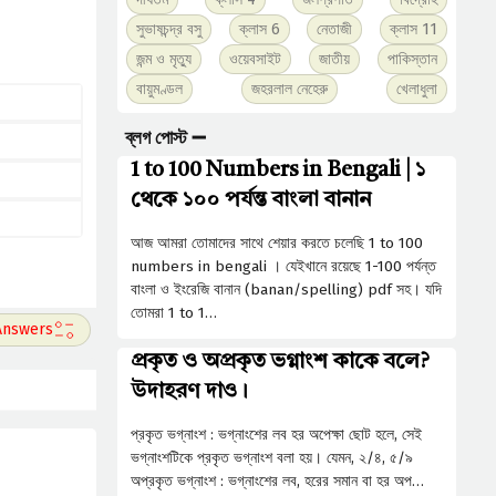
সুভাষচন্দ্র বসু
ক্লাস 6
নেতাজী
ক্লাস 11
জন্ম ও মৃত্যু
ওয়েবসাইট
জাতীয়
পাকিস্তান
বায়ুমণ্ডল
জহরলাল নেহেরু
খেলাধুলা
ব্লগ পোস্ট ➖
1 to 100 Numbers in Bengali | ১
থেকে ১০০ পর্যন্ত বাংলা বানান
আজ আমরা তোমাদের সাথে শেয়ার করতে চলেছি 1 to 100
numbers in bengali । যেইখানে রয়েছে 1-100 পর্যন্ত
বাংলা ও ইংরেজি বানান (banan/spelling) pdf সহ। যদি
তোমরা 1 to 1…
প্রকৃত ও অপ্রকৃত ভগ্নাংশ কাকে বলে?
উদাহরণ দাও।
প্রকৃত ভগ্নাংশ : ভগ্নাংশের লব হর অপেক্ষা ছােট হলে, সেই
ভগ্নাংশটিকে প্রকৃত ভগ্নাংশ বলা হয়। যেমন, ২/৪, ৫/৯
অপ্রকৃত ভগ্নাংশ : ভগ্নাংশের লব, হরের সমান বা হর অপ…