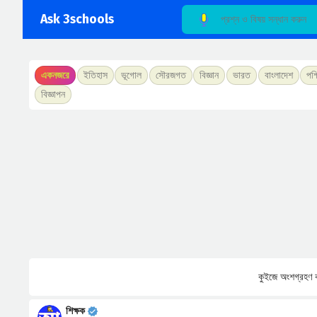
Ask 3schools
একনজরে
ইতিহাস
ভূগোল
সৌরজগত
বিজ্ঞান
ভারত
বাংলাদেশ
পশ্
বিজ্ঞাপন
কুইজে অংশগ্রহণ ক
শিক্ষক