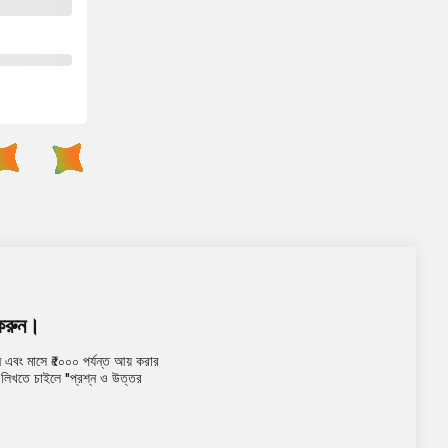
 করুন।
এবং মাসে ₹৫০০০ পর্যন্ত আয় করার
তর লিখতে চাইলে "প্রশ্ন ও উত্তর