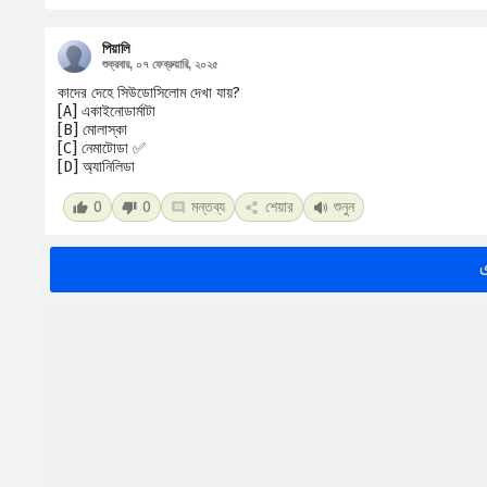
পিয়ালি
শুক্রবার, ০৭ ফেব্রুয়ারি, ২০২৫
কাদের দেহে সিউডোসিলোম দেখা যায়?
[A] একাইনোডার্মাটা
[B] মোলাস্কা
[C] নেমাটোডা ✅
[D] অ্যানিলিডা
0
0
মন্তব্য
শেয়ার
শুনুন