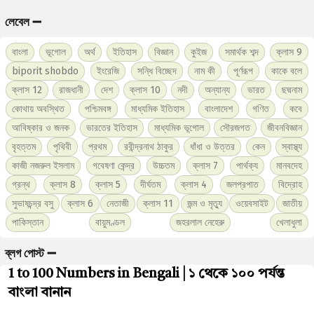
লেবেল ➖
বাংলা
ভূগোল
অর্থ
ইতিহাস
বিজ্ঞান
কুইজ
সমার্থক শব্দ
ক্লাস 9
biporit shobdo
ইংরেজি
সন্ধি বিচ্ছেদ
নাম কী
পূর্ণরূপ
কাকে বলে
ক্লাস 12
রাজধানী
দেশ
ক্লাস 10
নদী
অন্যান্য
ভারত
ছদ্মনাম
কোথায় অবস্থিত
পশ্চিমবঙ্গ
মাধ্যমিক ইতিহাস
বাংলাদেশ
গণিত
কবে
আবিষ্কার ও জনক
ভারতের ইতিহাস
মাধ্যমিক ভূগোল
সৌরজগত
জীবনবিজ্ঞান
বৃহত্তম
পৃথিবী
প্রথম
রবীন্দ্রনাথ ঠাকুর
ধাঁধা ও উত্তর
কেন
স্বাস্থ্য
কাজী নজরুল ইসলাম
গবেষণা কেন্দ্র
উচ্চতম
ক্লাস 7
পার্থক্য
মানবদেহ
গ্রন্থ
ক্লাস 8
ক্লাস 5
দীর্ঘতম
ক্লাস 4
জলপ্রপাত
বিদ্রোহ
সুভাষচন্দ্র বসু
ক্লাস 6
নেতাজী
ক্লাস 11
জন্ম ও মৃত্যু
ওয়েবসাইট
জাতীয়
পাকিস্তান
বায়ুমণ্ডল
জহরলাল নেহেরু
খেলাধুলা
ব্লগ পোস্ট ➖
1 to 100 Numbers in Bengali | ১ থেকে ১০০ পর্যন্ত
বাংলা বানান