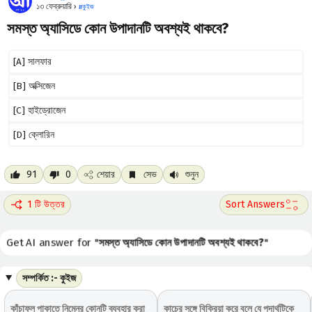
১৩ ফেব্রুয়ারি ›
#
কুইজ
সমস্ত অ্যাসিডে কোন উপাদানটি অবশ্যই থাকবে?
[A] সালফার
[B] অক্সিজেন
[C] হাইড্রোজেন
[D] ক্লোরিন
91
0
শেয়ার
সেভ
শুনুন
1 টি উত্তর
Get AI answer for "
সমস্ত অ্যাসিডে কোন উপাদানটি অবশ্যই থাকবে?
"
সম্পর্কিত :- কুইজ
কাঁচাফল পাকাতে নিম্নের কোনটি ব্যবহার করা
কাচের সঙ্গে বিক্রিয়া করে বলে যে পদার্থটিকে