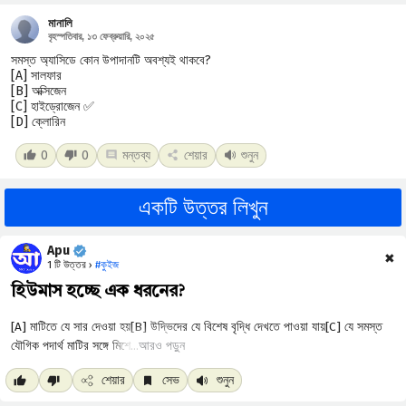
মানালি
বৃহস্পতিবার, ১৩ ফেব্রুয়ারি, ২০২৫
সমস্ত অ্যাসিডে কোন উপাদানটি অবশ্যই থাকবে?
[A] সালফার
[B] অক্সিজেন
[C] হাইড্রোজেন ✅
[D] ক্লোরিন
0
0
মন্তব্য
শেয়ার
শুনুন
একটি উত্তর লিখুন
Apu
✖
1 টি উত্তর ›
#কুইজ
হিউমাস হচ্ছে এক ধরনের?
আরও পড়ুন
শেয়ার
সেভ
শুনুন