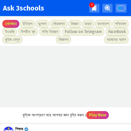
Ask 3schools
একনজরে
ইতিহাস
ভূগোল
সৌরজগত
বিজ্ঞান
ভারত
বাংলাদেশ
পশ্চিমবঙ্গ
ইংরেজি
বিপরীত শব্দ
সন্ধি বিচ্ছেদ
Follow on Telegram
FaceBook
কুইজ খেলুন
বিজ্ঞাপন
আমাদের অ্যাপ
কুইজে অংশগ্রহণ করে আপনার জ্ঞান বৃদ্ধি করুন।
Play Now
শিক্ষক