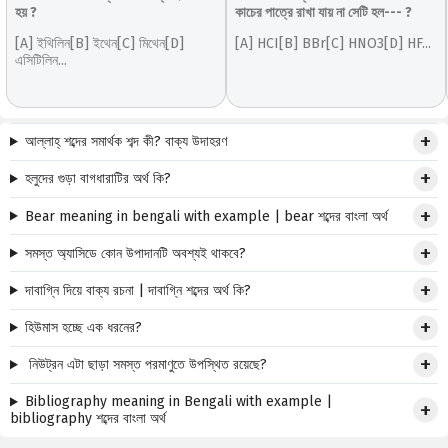
হয় ?
কাচের পাত্রে রাখা যায় না সেটি হল--- ?
[A] ইথিলিন[B] ইথেন[C] মিথেন[D]
[A] HCI[B] BBr[C] HNO3[D] HF...
এসিটিলিন...
আল্লাহ্ শব্দের সমার্থক শব্দ কী? বাক্য উদাহরণ
হলুদের গুড়া বাগধারাটির অর্থ কি?
Bear meaning in bengali with example | bear শব্দের বাংলা অর্থ
সমস্ত অ্যাসিডে কোন উপাদানটি অবশ্যই থাকবে?
দাবাগ্নি দিয়ে বাক্য রচনা | দাবাগ্নি শব্দের অর্থ কি?
হিউমাস হচ্ছে এক ধরনের?
নিউট্রন এটা ছাড়া সমস্ত পরমাণুতে উপস্থিত রয়েছে?
Bibliography meaning in Bengali with example |
bibliography শব্দের বাংলা অর্থ