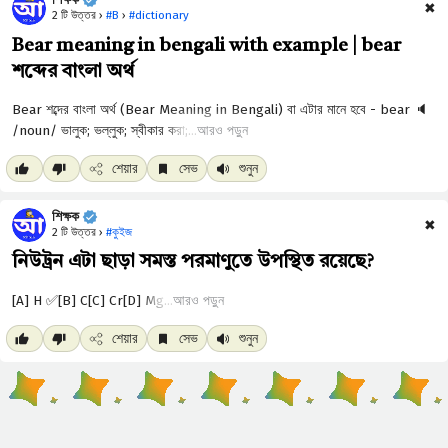
✖
2 টি উত্তর ›
#B
›
#dictionary
Bear meaning in bengali with example | bear
শব্দের বাংলা অর্থ
আরও পড়ুন
শেয়ার
সেভ
শুনুন
শিক্ষক
✖
2 টি উত্তর ›
#কুইজ
নিউট্রন এটা ছাড়া সমস্ত পরমাণুতে উপস্থিত রয়েছে?
আরও পড়ুন
শেয়ার
সেভ
শুনুন