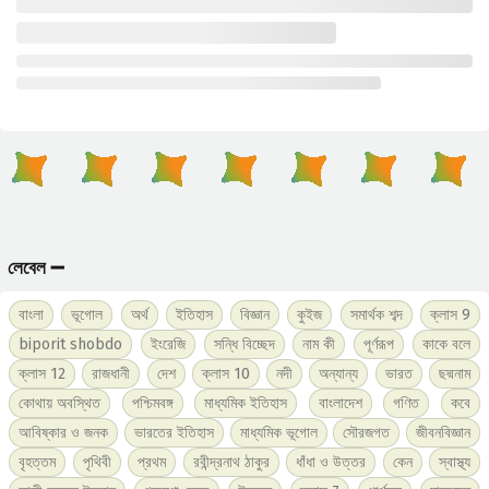
লেবেল ➖
বাংলা
ভূগোল
অর্থ
ইতিহাস
বিজ্ঞান
কুইজ
সমার্থক শব্দ
ক্লাস 9
biporit shobdo
ইংরেজি
সন্ধি বিচ্ছেদ
নাম কী
পূর্ণরূপ
কাকে বলে
ক্লাস 12
রাজধানী
দেশ
ক্লাস 10
নদী
অন্যান্য
ভারত
ছদ্মনাম
কোথায় অবস্থিত
পশ্চিমবঙ্গ
মাধ্যমিক ইতিহাস
বাংলাদেশ
গণিত
কবে
আবিষ্কার ও জনক
ভারতের ইতিহাস
মাধ্যমিক ভূগোল
সৌরজগত
জীবনবিজ্ঞান
বৃহত্তম
পৃথিবী
প্রথম
রবীন্দ্রনাথ ঠাকুর
ধাঁধা ও উত্তর
কেন
স্বাস্থ্য