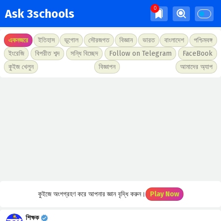
Ask 3schools
একনজরে
ইতিহাস
ভূগোল
সৌরজগত
বিজ্ঞান
ভারত
বাংলাদেশ
পশ্চিমবঙ্গ
ইংরেজি
বিপরীত শব্দ
সন্ধি বিচ্ছেদ
Follow on Telegram
FaceBook
কুইজ খেলুন
বিজ্ঞাপন
আমাদের অ্যাপ
কুইজে অংশগ্রহণ করে আপনার জ্ঞান বৃদ্ধি করুন।
Play Now
শিক্ষক