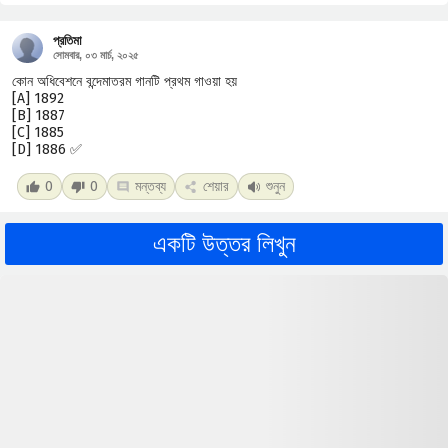
প্রতিমা
সোমবার, ০৩ মার্চ, ২০২৫
কোন অধিবেশনে বন্দেমাতরম গানটি প্রথম গাওয়া হয়
[A] 1892
[B] 1887
[C] 1885
[D] 1886 ✅
0
0
মন্তব্য
শেয়ার
শুনুন
একটি উত্তর লিখুন