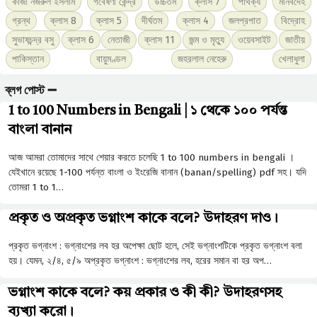
কাজী নজরুল ইসলাম
গবেষণা কেন্দ্র
উচ্চতম
ক্লাস 7
পার্থক্য
মানবদেহ
গ্রন্থ
ক্লাস 8
ক্লাস 5
দীর্ঘতম
ক্লাস 4
জলপ্রপাত
বিদ্রোহ
সুভাষচন্দ্র বসু
ক্লাস 6
নেতাজী
ক্লাস 11
জন্ম ও মৃত্যু
ওয়েবসাইট
জাতীয়
পাকিস্তান
বায়ুমণ্ডল
জহরলাল নেহেরু
খেলাধুলা
ব্লগ পোস্ট ➖
1 to 100 Numbers in Bengali | ১ থেকে ১০০ পর্যন্ত
বাংলা বানান
আজ আমরা তোমাদের সাথে শেয়ার করতে চলেছি 1 to 100 numbers in bengali ।
যেইখানে রয়েছে 1-100 পর্যন্ত বাংলা ও ইংরেজি বানান (banan/spelling) pdf সহ। যদি
তোমরা 1 to 1…
প্রকৃত ও অপ্রকৃত ভগ্নাংশ কাকে বলে? উদাহরণ দাও।
প্রকৃত ভগ্নাংশ : ভগ্নাংশের লব হর অপেক্ষা ছােট হলে, সেই ভগ্নাংশটিকে প্রকৃত ভগ্নাংশ বলা
হয়। যেমন, ২/৪, ৫/৯ অপ্রকৃত ভগ্নাংশ : ভগ্নাংশের লব, হরের সমান বা হর অপ…
ভগ্নাংশ কাকে বলে? কয় প্রকার ও কী কী? উদাহরণসহ
ব্যখ্যা করো।