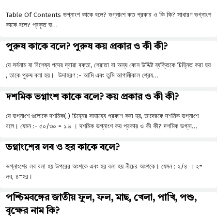
Table Of Contents ভগ্নাংশ কাকে বলে? ভগ্নাংশ কত প্রকার ও কি কি? সাধারণ ভগ্নাংশ
কাকে বলে? প্রকৃত ভ…
পুরুষ কাকে বলে? পুরুষ কয় প্রকার ও কী কী?
যে সর্বনাম বা বিশেষ্য পদের দ্বারা বক্তা, শ্রোতা বা অন্য কোন উদ্দিষ্ট ব্যক্তিকে চিহ্নিত করা হয়
, তাকে পুরুষ বলা হয়। উদাহরণ :- আমি এবং তুমি আগামীকাল শ্রেয…
দশমিক ভগ্নাংশ কাকে বলে? কয় প্রকার ও কী কী?
যে ভগ্নাংশ গুলোকে দশমিক(.) চিহ্নের সাহায্যে প্রকাশ করা হয়, তাদেরকে দশমিক ভগ্নাংশ
বলে। যেমন :- ৫০/৩০ = ১.৬ । দশমিক ভগ্নাংশ কয় প্রকার ও কী কী? দশমিক ভগ্না…
ভগ্নাংশের লব ও হর কাকে বলে?
ভগ্নাংশের লব বলা হয় উপরের অংশকে এবং হর বলা হয় নীচের অংশকে। যেমন : ২/৪ । ২=
লব, ৪=হর।
পশ্চিমবঙ্গের জাতীয় ফুল, ফল, মাছ, খেলা, পাখি, পশু,
বৃক্ষের নাম কি?