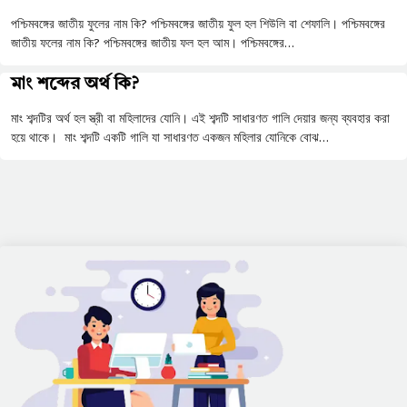
পশ্চিমবঙ্গের জাতীয় ফুলের নাম কি? পশ্চিমবঙ্গের জাতীয় ফুল হল শিউলি বা শেফালি। পশ্চিমবঙ্গের
জাতীয় ফলের নাম কি? পশ্চিমবঙ্গের জাতীয় ফল হল আম। পশ্চিমবঙ্গের…
মাং শব্দের অর্থ কি?
মাং শব্দটির অর্থ হল স্ত্রী বা মহিলাদের যোনি। এই শব্দটি সাধারণত গালি দেয়ার জন্য ব্যবহার করা
হয়ে থাকে। মাং শব্দটি একটি গালি যা সাধারণত একজন মহিলার যোনিকে বোঝ…