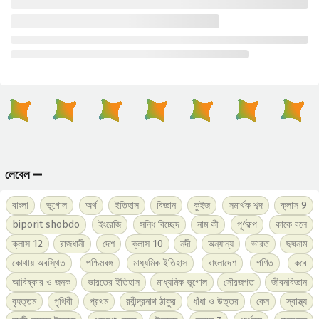
লেবেল ➖
বাংলা
ভূগোল
অর্থ
ইতিহাস
বিজ্ঞান
কুইজ
সমার্থক শব্দ
ক্লাস 9
biporit shobdo
ইংরেজি
সন্ধি বিচ্ছেদ
নাম কী
পূর্ণরূপ
কাকে বলে
ক্লাস 12
রাজধানী
দেশ
ক্লাস 10
নদী
অন্যান্য
ভারত
ছদ্মনাম
কোথায় অবস্থিত
পশ্চিমবঙ্গ
মাধ্যমিক ইতিহাস
বাংলাদেশ
গণিত
কবে
আবিষ্কার ও জনক
ভারতের ইতিহাস
মাধ্যমিক ভূগোল
সৌরজগত
জীবনবিজ্ঞান
বৃহত্তম
পৃথিবী
প্রথম
রবীন্দ্রনাথ ঠাকুর
ধাঁধা ও উত্তর
কেন
স্বাস্থ্য