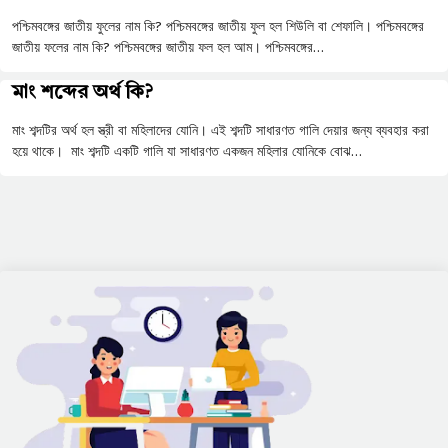
পশ্চিমবঙ্গের জাতীয় ফুলের নাম কি? পশ্চিমবঙ্গের জাতীয় ফুল হল শিউলি বা শেফালি। পশ্চিমবঙ্গের
জাতীয় ফলের নাম কি? পশ্চিমবঙ্গের জাতীয় ফল হল আম। পশ্চিমবঙ্গের…
মাং শব্দের অর্থ কি?
মাং শব্দটির অর্থ হল স্ত্রী বা মহিলাদের যোনি। এই শব্দটি সাধারণত গালি দেয়ার জন্য ব্যবহার করা
হয়ে থাকে। মাং শব্দটি একটি গালি যা সাধারণত একজন মহিলার যোনিকে বোঝ…