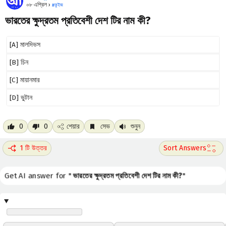
০৮ এপ্রিল ›
#
কুইজ
ভারতের ক্ষুদ্রতম প্রতিবেশী দেশ টির নাম কী?
[A] মালদিভস
[B] চিন
[C] মায়ানমার
[D] ভুটান
0
0
শেয়ার
সেভ
শুনুন
1 টি উত্তর
Get AI answer for "
ভারতের ক্ষুদ্রতম প্রতিবেশী দেশ টির নাম কী?
"