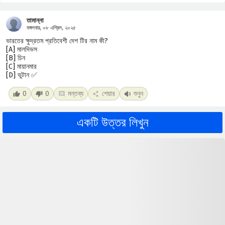
তামান্না
মঙ্গলবার, ০৮ এপ্রিল, ২০২৫
ভারতের ক্ষুদ্রতম প্রতিবেশী দেশ টির নাম কী?
[A] মালদিভস
[B] চিন
[C] মায়ানমার
[D] ভুটান ✅
0
0
মন্তব্য
শেয়ার
শুনুন
একটি উত্তর লিখুন