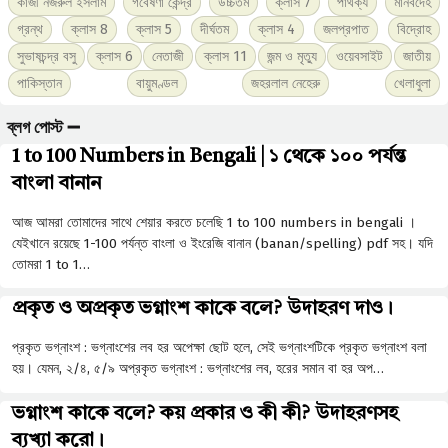
কাজী নজরুল ইসলাম
গবেষণা কেন্দ্র
উচ্চতম
ক্লাস 7
পার্থক্য
মানবদেহ
গ্রন্থ
ক্লাস 8
ক্লাস 5
দীর্ঘতম
ক্লাস 4
জলপ্রপাত
বিদ্রোহ
সুভাষচন্দ্র বসু
ক্লাস 6
নেতাজী
ক্লাস 11
জন্ম ও মৃত্যু
ওয়েবসাইট
জাতীয়
পাকিস্তান
বায়ুমণ্ডল
জহরলাল নেহেরু
খেলাধুলা
ব্লগ পোস্ট ➖
1 to 100 Numbers in Bengali | ১ থেকে ১০০ পর্যন্ত
বাংলা বানান
আজ আমরা তোমাদের সাথে শেয়ার করতে চলেছি 1 to 100 numbers in bengali ।
যেইখানে রয়েছে 1-100 পর্যন্ত বাংলা ও ইংরেজি বানান (banan/spelling) pdf সহ। যদি
তোমরা 1 to 1…
প্রকৃত ও অপ্রকৃত ভগ্নাংশ কাকে বলে? উদাহরণ দাও।
প্রকৃত ভগ্নাংশ : ভগ্নাংশের লব হর অপেক্ষা ছােট হলে, সেই ভগ্নাংশটিকে প্রকৃত ভগ্নাংশ বলা
হয়। যেমন, ২/৪, ৫/৯ অপ্রকৃত ভগ্নাংশ : ভগ্নাংশের লব, হরের সমান বা হর অপ…
ভগ্নাংশ কাকে বলে? কয় প্রকার ও কী কী? উদাহরণসহ
ব্যখ্যা করো।