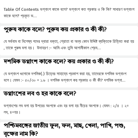
Table Of Contents ভগ্নাংশ কাকে বলে? ভগ্নাংশ কত প্রকার ও কি কি? সাধারণ ভগ্নাংশ
কাকে বলে? প্রকৃত ভ…
পুরুষ কাকে বলে? পুরুষ কয় প্রকার ও কী কী?
যে সর্বনাম বা বিশেষ্য পদের দ্বারা বক্তা, শ্রোতা বা অন্য কোন উদ্দিষ্ট ব্যক্তিকে চিহ্নিত করা হয়
, তাকে পুরুষ বলা হয়। উদাহরণ :- আমি এবং তুমি আগামীকাল শ্রেয…
দশমিক ভগ্নাংশ কাকে বলে? কয় প্রকার ও কী কী?
যে ভগ্নাংশ গুলোকে দশমিক(.) চিহ্নের সাহায্যে প্রকাশ করা হয়, তাদেরকে দশমিক ভগ্নাংশ
বলে। যেমন :- ৫০/৩০ = ১.৬ । দশমিক ভগ্নাংশ কয় প্রকার ও কী কী? দশমিক ভগ্না…
ভগ্নাংশের লব ও হর কাকে বলে?
ভগ্নাংশের লব বলা হয় উপরের অংশকে এবং হর বলা হয় নীচের অংশকে। যেমন : ২/৪ । ২=
লব, ৪=হর।
পশ্চিমবঙ্গের জাতীয় ফুল, ফল, মাছ, খেলা, পাখি, পশু,
বৃক্ষের নাম কি?