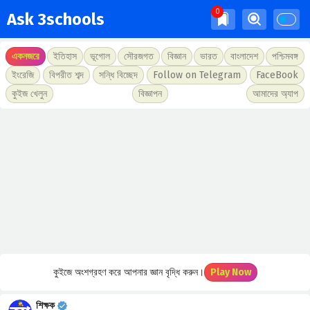
Ask 3schools
একনজরে
ইতিহাস
ভূগোল
সৌরজগত
বিজ্ঞান
ভারত
বাংলাদেশ
পশ্চিমবঙ্গ
ইংরেজি
বিপরীত শব্দ
সন্ধি বিচ্ছেদ
Follow on Telegram
FaceBook
কুইজ খেলুন
বিজ্ঞাপন
আমাদের অ্যাপ
কুইজে অংশগ্রহণ করে আপনার জ্ঞান বৃদ্ধি করুন।
Play Now
শিক্ষক