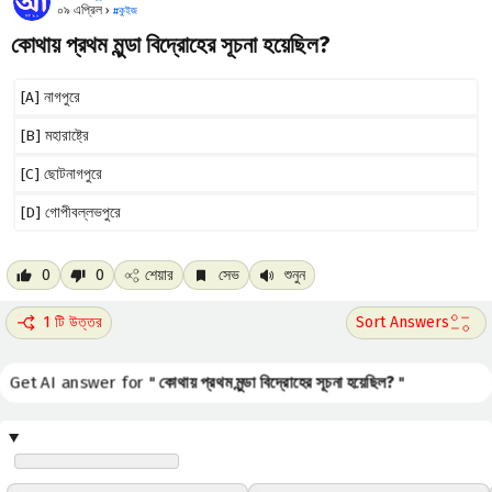
০৯ এপ্রিল ›
#
কুইজ
কোথায় প্রথম মুন্ডা বিদ্রোহের সূচনা হয়েছিল?
[A] নাগপুরে
[B] মহারাষ্ট্রে
[C] ছোটনাগপুরে
[D] গোপীবল্লভপুরে
0
0
শেয়ার
সেভ
শুনুন
1 টি উত্তর
Get AI answer for "
কোথায় প্রথম মুন্ডা বিদ্রোহের সূচনা হয়েছিল?
"