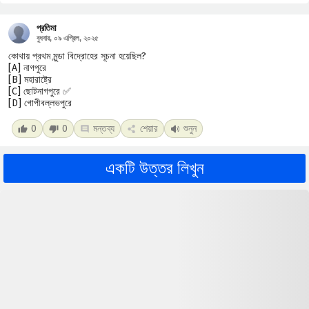
প্রতিমা
বুধবার, ০৯ এপ্রিল, ২০২৫
কোথায় প্রথম মুন্ডা বিদ্রোহের সূচনা হয়েছিল?
[A] নাগপুরে
[B] মহারাষ্ট্রে
[C] ছোটনাগপুরে ✅
[D] গোপীবল্লভপুরে
0
0
মন্তব্য
শেয়ার
শুনুন
একটি উত্তর লিখুন