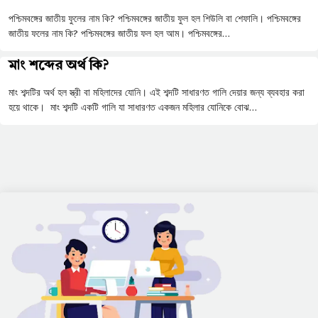
পশ্চিমবঙ্গের জাতীয় ফুলের নাম কি? পশ্চিমবঙ্গের জাতীয় ফুল হল শিউলি বা শেফালি। পশ্চিমবঙ্গের
জাতীয় ফলের নাম কি? পশ্চিমবঙ্গের জাতীয় ফল হল আম। পশ্চিমবঙ্গের…
মাং শব্দের অর্থ কি?
মাং শব্দটির অর্থ হল স্ত্রী বা মহিলাদের যোনি। এই শব্দটি সাধারণত গালি দেয়ার জন্য ব্যবহার করা
হয়ে থাকে। মাং শব্দটি একটি গালি যা সাধারণত একজন মহিলার যোনিকে বোঝ…