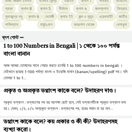
কাজী নজরুল ইসলাম
গবেষণা কেন্দ্র
উচ্চতম
ক্লাস 7
পার্থক্য
মানবদেহ
গ্রন্থ
ক্লাস 8
ক্লাস 5
দীর্ঘতম
ক্লাস 4
জলপ্রপাত
বিদ্রোহ
সুভাষচন্দ্র বসু
ক্লাস 6
নেতাজী
ক্লাস 11
জন্ম ও মৃত্যু
ওয়েবসাইট
জাতীয়
পাকিস্তান
বায়ুমণ্ডল
জহরলাল নেহেরু
খেলাধুলা
ব্লগ পোস্ট ➖
1 to 100 Numbers in Bengali | ১ থেকে ১০০ পর্যন্ত
বাংলা বানান
আজ আমরা তোমাদের সাথে শেয়ার করতে চলেছি 1 to 100 numbers in bengali ।
যেইখানে রয়েছে 1-100 পর্যন্ত বাংলা ও ইংরেজি বানান (banan/spelling) pdf সহ। যদি
তোমরা 1 to 1…
প্রকৃত ও অপ্রকৃত ভগ্নাংশ কাকে বলে? উদাহরণ দাও।
প্রকৃত ভগ্নাংশ : ভগ্নাংশের লব হর অপেক্ষা ছােট হলে, সেই ভগ্নাংশটিকে প্রকৃত ভগ্নাংশ বলা
হয়। যেমন, ২/৪, ৫/৯ অপ্রকৃত ভগ্নাংশ : ভগ্নাংশের লব, হরের সমান বা হর অপ…
ভগ্নাংশ কাকে বলে? কয় প্রকার ও কী কী? উদাহরণসহ
ব্যখ্যা করো।