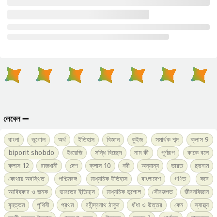
লেবেল ➖
বাংলা
ভূগোল
অর্থ
ইতিহাস
বিজ্ঞান
কুইজ
সমার্থক শব্দ
ক্লাস 9
biporit shobdo
ইংরেজি
সন্ধি বিচ্ছেদ
নাম কী
পূর্ণরূপ
কাকে বলে
ক্লাস 12
রাজধানী
দেশ
ক্লাস 10
নদী
অন্যান্য
ভারত
ছদ্মনাম
কোথায় অবস্থিত
পশ্চিমবঙ্গ
মাধ্যমিক ইতিহাস
বাংলাদেশ
গণিত
কবে
আবিষ্কার ও জনক
ভারতের ইতিহাস
মাধ্যমিক ভূগোল
সৌরজগত
জীবনবিজ্ঞান
বৃহত্তম
পৃথিবী
প্রথম
রবীন্দ্রনাথ ঠাকুর
ধাঁধা ও উত্তর
কেন
স্বাস্থ্য