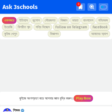
Ask 3schools
একনজরে
ইতিহাস
ভূগোল
সৌরজগত
বিজ্ঞান
ভারত
বাংলাদেশ
পশ্চিমবঙ্গ
ইংরেজি
বিপরীত শব্দ
সন্ধি বিচ্ছেদ
Follow on Telegram
FaceBook
কুইজ খেলুন
বিজ্ঞাপন
আমাদের অ্যাপ
কুইজে অংশগ্রহণ করে আপনার জ্ঞান বৃদ্ধি করুন।
Play Now
শিক্ষক