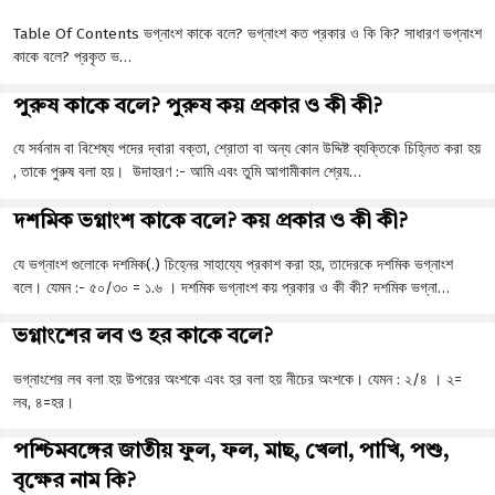
Table Of Contents ভগ্নাংশ কাকে বলে? ভগ্নাংশ কত প্রকার ও কি কি? সাধারণ ভগ্নাংশ
কাকে বলে? প্রকৃত ভ…
পুরুষ কাকে বলে? পুরুষ কয় প্রকার ও কী কী?
যে সর্বনাম বা বিশেষ্য পদের দ্বারা বক্তা, শ্রোতা বা অন্য কোন উদ্দিষ্ট ব্যক্তিকে চিহ্নিত করা হয়
, তাকে পুরুষ বলা হয়। উদাহরণ :- আমি এবং তুমি আগামীকাল শ্রেয…
দশমিক ভগ্নাংশ কাকে বলে? কয় প্রকার ও কী কী?
যে ভগ্নাংশ গুলোকে দশমিক(.) চিহ্নের সাহায্যে প্রকাশ করা হয়, তাদেরকে দশমিক ভগ্নাংশ
বলে। যেমন :- ৫০/৩০ = ১.৬ । দশমিক ভগ্নাংশ কয় প্রকার ও কী কী? দশমিক ভগ্না…
ভগ্নাংশের লব ও হর কাকে বলে?
ভগ্নাংশের লব বলা হয় উপরের অংশকে এবং হর বলা হয় নীচের অংশকে। যেমন : ২/৪ । ২=
লব, ৪=হর।
পশ্চিমবঙ্গের জাতীয় ফুল, ফল, মাছ, খেলা, পাখি, পশু,
বৃক্ষের নাম কি?