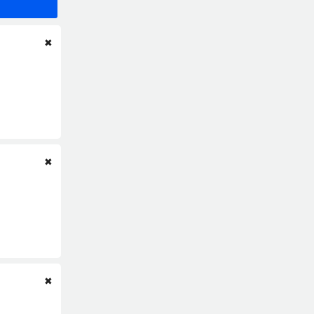
✖
✖
✖