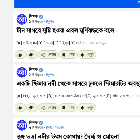
শিক্ষক
2 টি উত্তর ›
#কুইজ
চীন সাগরে সৃষ্টি হওয়া প্রবল ঘূর্ণিঝড়কে বলে -
আরও পড়ুন
শেয়ার
সেভ
শুনুন
শিক্ষক
2 টি উত্তর ›
#কুইজ
একটি স্টিমার নদী থেকে সাগরে ঢুকলে স্টিমারটির অবস্
আ
শেয়ার
সেভ
শুনুন
শিক্ষক
4 টি উত্তর ›
#নদী
›
#ভূগোল
তুঙ্গ ভদ্রা নদীর উৎস কোথায়? দৈর্ঘ্য ও মোহনা