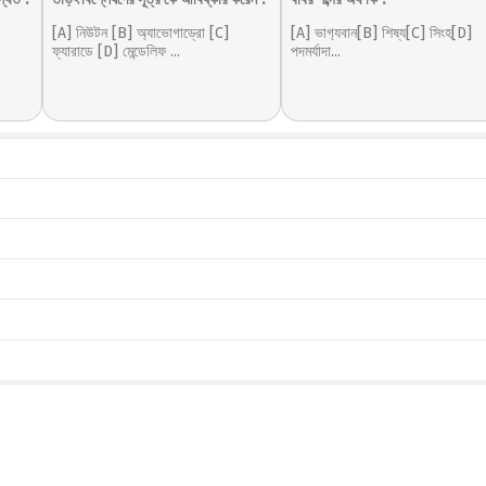
[A] নিউটন [B] অ্যাভোগাড্রো [C]
[A] ভাগ‍্যবান[B] শিষ্য[C] সিংহ[D]
ফ্যারাডে [D] মেন্ডেলিফ ...
পদমর্যাদা...