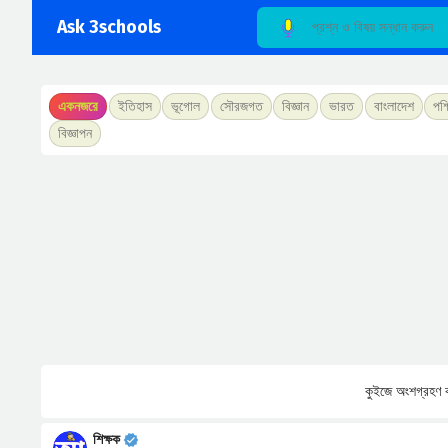
Ask 3schools
একনজরে
ইতিহাস
ভূগোল
সৌরজগত
বিজ্ঞান
ভারত
বাংলাদেশ
পশ্
বিজ্ঞাপন
কুইজে অংশগ্রহণ ক
শিক্ষক