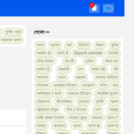
লেবেল ➖
কুইজ খেলুন
আমাদের অ্যাপ
বাংলা
ভূগোল
অর্থ
ইতিহাস
বিজ্ঞান
কুইজ
সমার্থক শব্দ
ক্লাস 9
biporit shobdo
ইংরেজি
সন্ধি বিচ্ছেদ
নাম কী
পূর্ণরূপ
কাকে বলে
ক্লাস 12
রাজধানী
দেশ
ক্লাস 10
নদী
অন্যান্য
ভারত
ছদ্মনাম
কোথায় অবস্থিত
পশ্চিমবঙ্গ
মাধ্যমিক ইতিহাস
বাংলাদেশ
গণিত
কবে
আবিষ্কার ও জনক
ভারতের ইতিহাস
মাধ্যমিক ভূগোল
সৌরজগত
জীবনবিজ্ঞান
বৃহত্তম
পৃথিবী
প্রথম
রবীন্দ্রনাথ ঠাকুর
ধাঁধা ও উত্তর
কেন
স্বাস্থ্য
কাজী নজরুল ইসলাম
গবেষণা কেন্দ্র
উচ্চতম
ক্লাস 7
পার্থক্য
মানবদেহ
গ্রন্থ
ক্লাস 8
ক্লাস 5
দীর্ঘতম
ক্লাস 4
জলপ্রপাত
বিদ্রোহ