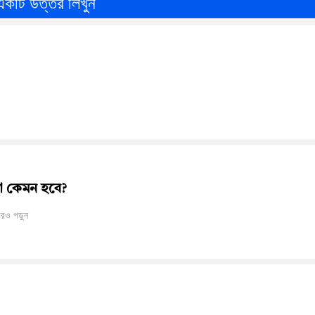
একটি উত্তর লিখুন
থা কেমন হবে?
রও পড়ুন