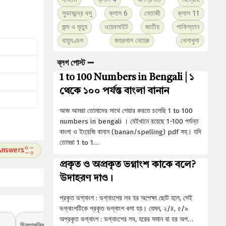
সুভাষচন্দ্র বসু
ক্লাস 6
নেতাজী
ক্লাস 11
জন্ম ও মৃত্যু
ওয়েবসাইট
জাতীয়
পাকিস্তান
বায়ুমণ্ডল
জহরলাল নেহেরু
খেলাধুলা
ব্লগ পোস্ট ➖
1 to 100 Numbers in Bengali | ১
থেকে ১০০ পর্যন্ত বাংলা বানান
আজ আমরা তোমাদের সাথে শেয়ার করতে চলেছি 1 to 100
numbers in bengali । যেইখানে রয়েছে 1-100 পর্যন্ত
বাংলা ও ইংরেজি বানান (banan/spelling) pdf সহ। যদি
তোমরা 1 to 1…
প্রকৃত ও অপ্রকৃত ভগ্নাংশ কাকে বলে?
উদাহরণ দাও।
প্রকৃত ভগ্নাংশ : ভগ্নাংশের লব হর অপেক্ষা ছােট হলে, সেই
ভগ্নাংশটিকে প্রকৃত ভগ্নাংশ বলা হয়। যেমন, ২/৪, ৫/৯
অপ্রকৃত ভগ্নাংশ : ভগ্নাংশের লব, হরের সমান বা হর অপ…
চিন্তামনিকর পক্ষী অভয়ারণ্য কোন রাজ্যে