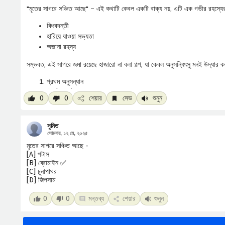
"মৃতের সাগরে সঞ্চিত আছে" – এই কথাটি কেবল একটি বাক্য নয়, এটি এক গভীর রহস্যের 
কিংবদন্তী
হারিয়ে যাওয়া সভ্যতা
অজানা রহস্য
সম্ভবত, এই সাগরে জমা রয়েছে হাজারো না বলা গল্প, যা কেবল অনুসন্ধিৎসু মনই উদ্ধার
প্রথম অনুসন্ধান
দ্বিতীয় পর্যায়
0
0
শেয়ার
সেভ
শুনুন
চূড়ান্ত আবিষ্কার
এই অনন্ত জলরাশির গভীরে কী লুকিয়ে আছে, তা এক রোমাঞ্চকর প্রশ্ন!
সুমিত
সোমবার, ১২ মে, ২০২৫
মৃতের সাগরে সঞ্চিত আছে -
[A] পটাস
[B] ব্রোমাইন ✅
[C] চুনাপাথর
[D] জিপসাম
0
0
মন্তব্য
শেয়ার
শুনুন