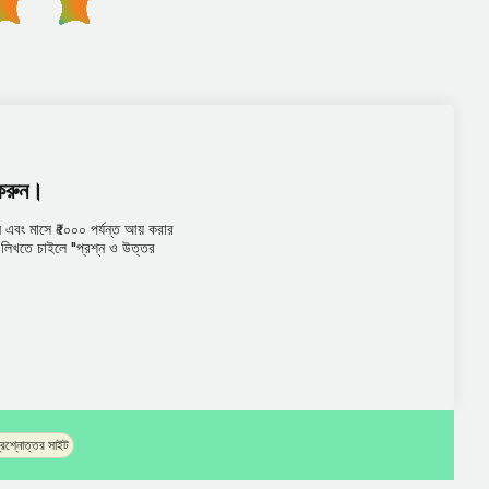
 করুন।
এবং মাসে ₹৫০০০ পর্যন্ত আয় করার
তর লিখতে চাইলে "প্রশ্ন ও উত্তর
প্রশ্নোত্তর সাইট