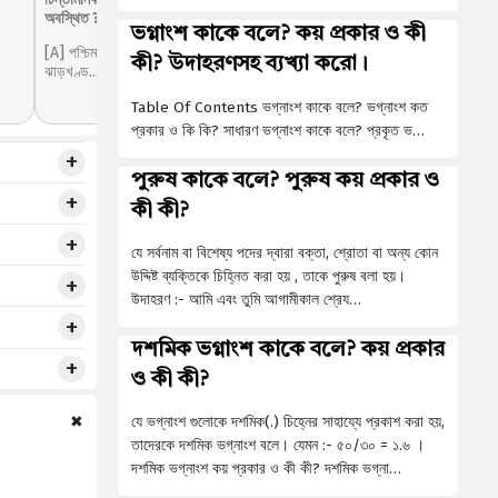
অবস্থিত ?
ভগ্নাংশ কাকে বলে? কয় প্রকার ও কী
[A] পশ্চিমবঙ্গ[B] ছত্তিশগড়[C] আসাম[D]
কী? উদাহরণসহ ব্যখ্যা করো।
ঝাড়খণ্ড...
Table Of Contents ভগ্নাংশ কাকে বলে? ভগ্নাংশ কত
প্রকার ও কি কি? সাধারণ ভগ্নাংশ কাকে বলে? প্রকৃত ভ…
পুরুষ কাকে বলে? পুরুষ কয় প্রকার ও
কী কী?
যে সর্বনাম বা বিশেষ্য পদের দ্বারা বক্তা, শ্রোতা বা অন্য কোন
উদ্দিষ্ট ব্যক্তিকে চিহ্নিত করা হয় , তাকে পুরুষ বলা হয়।
উদাহরণ :- আমি এবং তুমি আগামীকাল শ্রেয…
দশমিক ভগ্নাংশ কাকে বলে? কয় প্রকার
ও কী কী?
✖
যে ভগ্নাংশ গুলোকে দশমিক(.) চিহ্নের সাহায্যে প্রকাশ করা হয়,
তাদেরকে দশমিক ভগ্নাংশ বলে। যেমন :- ৫০/৩০ = ১.৬ ।
দশমিক ভগ্নাংশ কয় প্রকার ও কী কী? দশমিক ভগ্না…