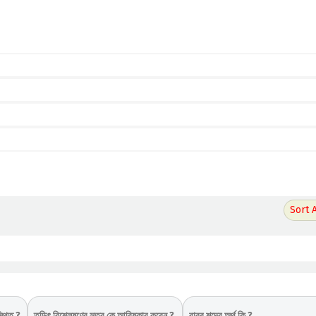
্থিত ?
তড়িৎ বিশ্লেষণের সূত্র কে আবিষ্কার করেন ?
বাবর শব্দের অর্থ কি ?