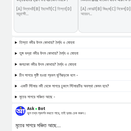
[A] বিদ্যাধরী[B] ইছামতী[C] তিস্তা[D]
[A] কোবাল্ট[B] জিঙ্ক[C] নিকেল[D]
ময়ূরাক্ষী...
আয়রন...
তিস্তা নদীর উৎস কোথায়? দৈর্ঘ্য ও মোহনা
তুঙ্গ ভদ্রা নদীর উৎস কোথায়? দৈর্ঘ্য ও মোহনা
জলঢাকা নদীর উৎস কোথায়? দৈর্ঘ্য ও মোহনা
চীন সাগরে সৃষ্টি হওয়া প্রবল ঘূর্ণিঝড়কে বলে -
একটি স্টিমার নদী থেকে সাগরে ঢুকলে স্টিমারটির অবস্থা কেমন হবে?
মৃতের সাগরে সঞ্চিত আছে -
Ask
Bot
●
ভুল তথ্য প্রদর্শন করতে পারে, তাই দুবার চেক করুন।
মৃতের সাগরে সঞ্চিত আছে...