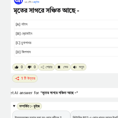
১২ মে ›
#
কুইজ
মৃতের সাগরে সঞ্চিত আছে -
[A] পটাস
[B] ব্রোমাইন
[C] চুনাপাথর
[D] জিপসাম
0
0
শেয়ার
সেভ
শুনুন
1 টি উত্তর
Get AI answer for "
মৃতের সাগরে সঞ্চিত আছে -
"
সম্পর্কিত :- কুইজ
উত্তরবঙ্গের ত্রাস বলা হয় কোন নদীকে ?
ভিটামিন B12 এ কোন ধাতব আয়ন উপস