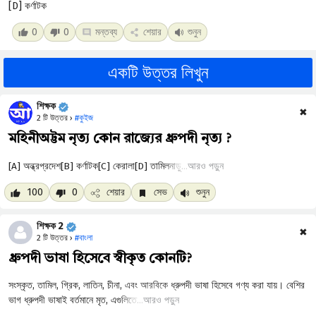
[D] কর্ণাটক
0
0
মন্তব্য
শেয়ার
শুনুন
একটি উত্তর লিখুন
শিক্ষক
✖
2 টি উত্তর ›
#কুইজ
মহিনীঅট্টম নৃত্য কোন রাজ্যের ধ্রুপদী নৃত্য ?
আরও পড়ুন
100
0
শেয়ার
সেভ
শুনুন
শিক্ষক 2
✖
2 টি উত্তর ›
#বাংলা
ধ্রুপদী ভাষা হিসেবে স্বীকৃত কোনটি?
আরও পড়ুন