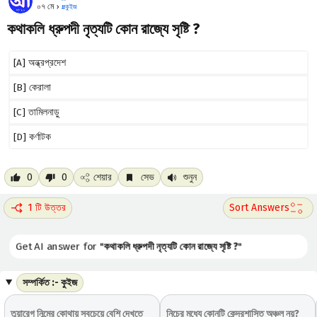
০৭ মে ›
#
কুইজ
কথাকলি ধ্রুপদী নৃত্যটি কোন রাজ্যে সৃষ্টি ?
[A] অন্ধ্রপ্রদেশ
[B] কেরালা
[C] তামিলনাড়ু
[D] কর্ণাটক
0
0
শেয়ার
সেভ
শুনুন
1 টি উত্তর
Get AI answer for "
কথাকলি ধ্রুপদী নৃত্যটি কোন রাজ্যে সৃষ্টি ?
"
সম্পর্কিত :- কুইজ
তুয়ারেগ নিন্মের কোথায় সবচেয়ে বেশি দেখতে
নিচের মধ্যে কোনটি কেন্দ্রশাসিত অঞ্চল নয়?