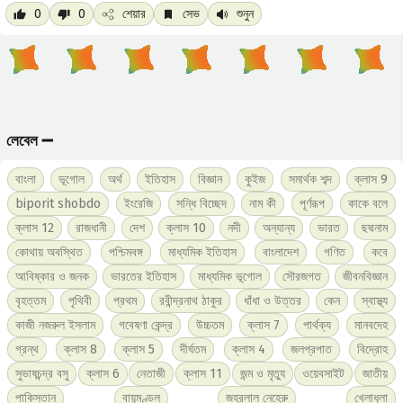
0
0
শেয়ার
সেভ
শুনুন
লেবেল ➖
বাংলা
ভূগোল
অর্থ
ইতিহাস
বিজ্ঞান
কুইজ
সমার্থক শব্দ
ক্লাস 9
biporit shobdo
ইংরেজি
সন্ধি বিচ্ছেদ
নাম কী
পূর্ণরূপ
কাকে বলে
ক্লাস 12
রাজধানী
দেশ
ক্লাস 10
নদী
অন্যান্য
ভারত
ছদ্মনাম
কোথায় অবস্থিত
পশ্চিমবঙ্গ
মাধ্যমিক ইতিহাস
বাংলাদেশ
গণিত
কবে
আবিষ্কার ও জনক
ভারতের ইতিহাস
মাধ্যমিক ভূগোল
সৌরজগত
জীবনবিজ্ঞান
বৃহত্তম
পৃথিবী
প্রথম
রবীন্দ্রনাথ ঠাকুর
ধাঁধা ও উত্তর
কেন
স্বাস্থ্য
কাজী নজরুল ইসলাম
গবেষণা কেন্দ্র
উচ্চতম
ক্লাস 7
পার্থক্য
মানবদেহ
গ্রন্থ
ক্লাস 8
ক্লাস 5
দীর্ঘতম
ক্লাস 4
জলপ্রপাত
বিদ্রোহ
সুভাষচন্দ্র বসু
ক্লাস 6
নেতাজী
ক্লাস 11
জন্ম ও মৃত্যু
ওয়েবসাইট
জাতীয়
পাকিস্তান
বায়ুমণ্ডল
জহরলাল নেহেরু
খেলাধুলা