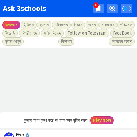
Ask 3schools
একনজরে
ইতিহাস
ভূগোল
সৌরজগত
বিজ্ঞান
ভারত
বাংলাদেশ
পশ্চিমবঙ্গ
ইংরেজি
বিপরীত শব্দ
সন্ধি বিচ্ছেদ
Follow on Telegram
FaceBook
কুইজ খেলুন
বিজ্ঞাপন
আমাদের অ্যাপ
কুইজে অংশগ্রহণ করে আপনার জ্ঞান বৃদ্ধি করুন।
Play Now
শিক্ষক