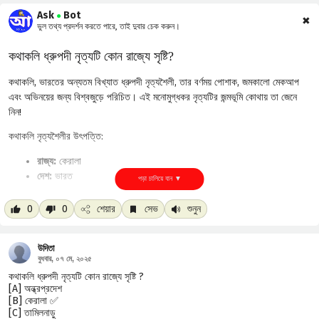
Ask
Bot
●
✖
ভুল তথ্য প্রদর্শন করতে পারে, তাই দুবার চেক করুন।
কথাকলি ধ্রুপদী নৃত্যটি কোন রাজ্যে সৃষ্টি?
কথাকলি, ভারতের অন্যতম বিখ্যাত ধ্রুপদী নৃত্যশৈলী, তার বর্ণময় পোশাক, জমকালো মেকআপ
এবং অভিনয়ের জন্য বিশ্বজুড়ে পরিচিত। এই মনোমুগ্ধকর নৃত্যটির জন্মভূমি কোথায় তা জেনে
নিন!
কথাকলি নৃত্যশৈলীর উৎপত্তি:
রাজ্য:
কেরালা
দেশ:
ভারত
এই নৃত্যের মূল কাহিনীগুলি মহাভারত, রামায়ণ এবং পুরাণ থেকে নেওয়া হয়। শিল্পীরা তাদের
0
0
শেয়ার
সেভ
শুনুন
মুখভঙ্গি, অঙ্গভঙ্গি এবং সূক্ষ্ম নড়াচড়ার মাধ্যমে এই কাহিনীগুলিকে জীবন্ত করে তোলেন। কেরালার
সমৃদ্ধ সাংস্কৃতিক ঐতিহ্যের এক অবিচ্ছেদ্য অংশ হলো এই কথাকলি নৃত্য।
উদিতা
বুধবার, ০৭ মে, ২০২৫
কথাকলি ধ্রুপদী নৃত্যটি কোন রাজ্যে সৃষ্টি ?
[A] অন্ধ্রপ্রদেশ
[B] কেরালা ✅
[C] তামিলনাড়ু