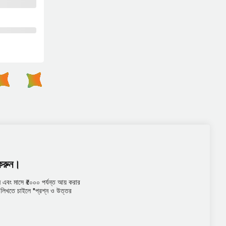
 করুন।
এবং মাসে ₹৫০০০ পর্যন্ত আয় করার
তর লিখতে চাইলে "প্রশ্ন ও উত্তর