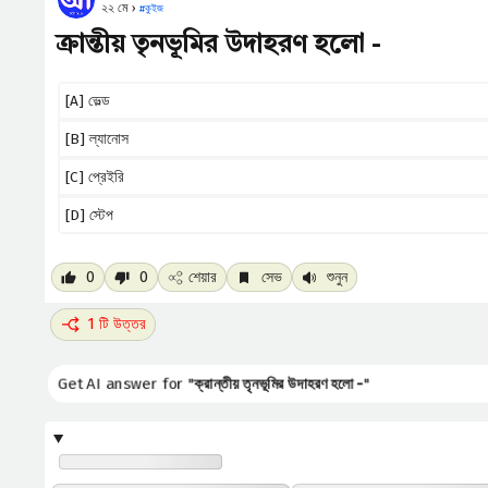
২২ মে ›
#
কুইজ
ক্রান্তীয় তৃনভূমির উদাহরণ হলো -
[A] ভেল্ড
[B] ল্যানোস
[C] প্রেইরি
[D] স্টেপ
0
0
শেয়ার
সেভ
শুনুন
1 টি উত্তর
Get AI answer for "
ক্রান্তীয় তৃনভূমির উদাহরণ হলো -
"