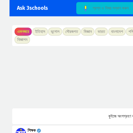
Ask 3schools
একনজরে
ইতিহাস
ভূগোল
সৌরজগত
বিজ্ঞান
ভারত
বাংলাদেশ
পশ্
বিজ্ঞাপন
কুইজে অংশগ্রহণ ক
শিক্ষক