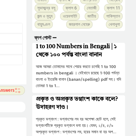
সুভাষচন্দ্র বসু
ক্লাস 6
নেতাজী
ক্লাস 11
জন্ম ও মৃত্যু
ওয়েবসাইট
জাতীয়
পাকিস্তান
বায়ুমণ্ডল
জহরলাল নেহেরু
খেলাধুলা
ব্লগ পোস্ট ➖
1 to 100 Numbers in Bengali | ১
থেকে ১০০ পর্যন্ত বাংলা বানান
আজ আমরা তোমাদের সাথে শেয়ার করতে চলেছি 1 to 100
numbers in bengali । যেইখানে রয়েছে 1-100 পর্যন্ত
বাংলা ও ইংরেজি বানান (banan/spelling) pdf সহ। যদি
তোমরা 1 to 1…
প্রকৃত ও অপ্রকৃত ভগ্নাংশ কাকে বলে?
উদাহরণ দাও।
প্রকৃত ভগ্নাংশ : ভগ্নাংশের লব হর অপেক্ষা ছােট হলে, সেই
ভগ্নাংশটিকে প্রকৃত ভগ্নাংশ বলা হয়। যেমন, ২/৪, ৫/৯
অপ্রকৃত ভগ্নাংশ : ভগ্নাংশের লব, হরের সমান বা হর অপ…