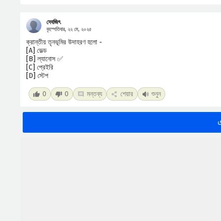
দেবজিৎ
বৃহস্পতিবার, ২২ মে, ২০২৫
ক্রান্তীয় তৃনভূমির উদাহরণ হলো -
[A] ভেল্ড
[B] ল্যানোস ✅
[C] প্রেইরি
[D] স্টেপ
0
0
মন্তব্য
শেয়ার
শুনুন