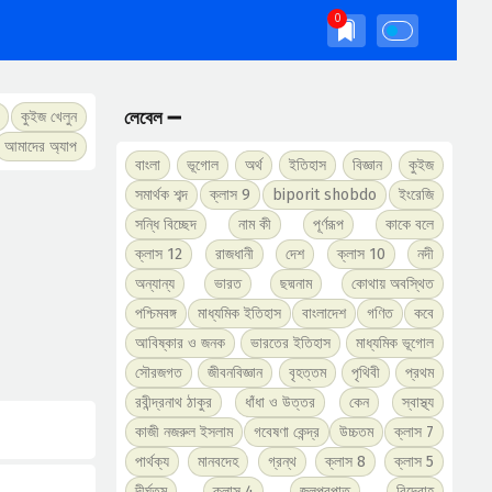
লেবেল ➖
কুইজ খেলুন
আমাদের অ্যাপ
বাংলা
ভূগোল
অর্থ
ইতিহাস
বিজ্ঞান
কুইজ
সমার্থক শব্দ
ক্লাস 9
biporit shobdo
ইংরেজি
সন্ধি বিচ্ছেদ
নাম কী
পূর্ণরূপ
কাকে বলে
ক্লাস 12
রাজধানী
দেশ
ক্লাস 10
নদী
অন্যান্য
ভারত
ছদ্মনাম
কোথায় অবস্থিত
পশ্চিমবঙ্গ
মাধ্যমিক ইতিহাস
বাংলাদেশ
গণিত
কবে
আবিষ্কার ও জনক
ভারতের ইতিহাস
মাধ্যমিক ভূগোল
সৌরজগত
জীবনবিজ্ঞান
বৃহত্তম
পৃথিবী
প্রথম
রবীন্দ্রনাথ ঠাকুর
ধাঁধা ও উত্তর
কেন
স্বাস্থ্য
কাজী নজরুল ইসলাম
গবেষণা কেন্দ্র
উচ্চতম
ক্লাস 7
পার্থক্য
মানবদেহ
গ্রন্থ
ক্লাস 8
ক্লাস 5
দীর্ঘতম
ক্লাস 4
জলপ্রপাত
বিদ্রোহ