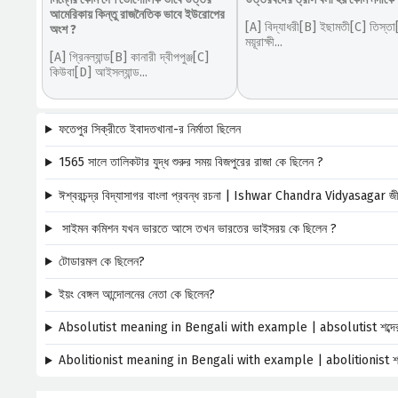
আমেরিকায় কিন্তু রাজনৈতিক ভাবে ইউরোপের
[A] বিদ্যাধরী[B] ইছামতী[C] তিস্ত
অংশ ?
ময়ূরাক্ষী...
[A] গ্রিনল্যান্ড[B] কানারী দ্বীপপুঞ্জ[C]
কিউবা[D] আইসল্যান্ড...
ফতেপুর সিক্রীতে ইবাদতখানা-র নির্মাতা ছিলেন
1565 সালে তালিকটার যুদ্ধ শুরুর সময় বিজপুরের রাজা কে ছিলেন ?
ঈশ্বরচন্দ্র বিদ্যাসাগর বাংলা প্রবন্ধ রচনা | Ishwar Chandra Vidyasagar জী
সাইমন কমিশন যখন ভারতে আসে তখন ভারতের ভাইসরয় কে ছিলেন ?
টোডারমল কে ছিলেন?
ইয়ং বেঙ্গল আন্দোলনের নেতা কে ছিলেন?
Absolutist meaning in Bengali with example | absolutist শব্দের ব
Abolitionist meaning in Bengali with example | abolitionist শব্দে