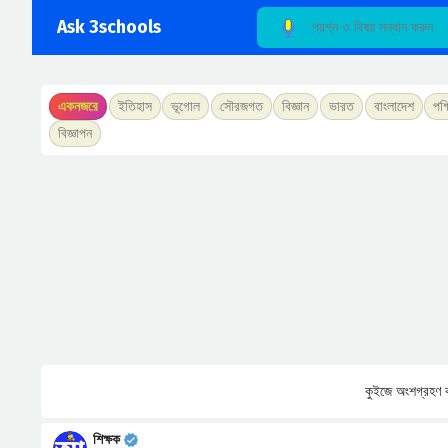
Ask 3schools
একনজরে
ইতিহাস
ভূগোল
সৌরজগত
বিজ্ঞান
ভারত
বাংলাদেশ
পশ্
বিজ্ঞাপন
কুইজে অংশগ্রহণ ক
শিক্ষক