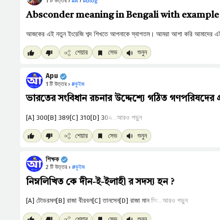
1 টি উত্তর ›
#A
›
#blog
Absconder meaning in Bengali with example | 
শেয়ার
সেভ
শুনুন
Apu
1 টি উত্তর ›
#কুইজ
ভারতের সংবিধান রচনার উদ্দেশ্যে গঠিত গণপরিষদের প
আরও পড়ুন
শেয়ার
সেভ
শুনুন
শিক্ষক
2 টি উত্তর ›
#কুইজ
নিম্নলিখিত কে দীন-ই-ইলাহী র সদস্য হন ?
আরও পড়ুন
শেয়ার
সেভ
শুনুন