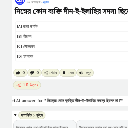
০২ নভেম্বর ›
#
কুইজ
নিম্নের কোন ব্যক্তি দীন-ই-ইলাহির সদস্য ছি
[A] রাজা মানসিং
[B] বীরবল
[C] টোডরমল
[D] তানসেন
0
0
শেয়ার
সেভ
শুনুন
1 টি উত্তর
Get AI answer for "
নিম্নের কোন ব্যক্তি দীন-ই-ইলাহির সদস্য ছিলেন না ?
"
সম্পর্কিত :- কুইজ
নিম্নের কোন দেশ ভৌগোলিক ভাবে উত্তর
উত্তরবঙ্গের ত্রাস বলা হয় কোন নদীকে