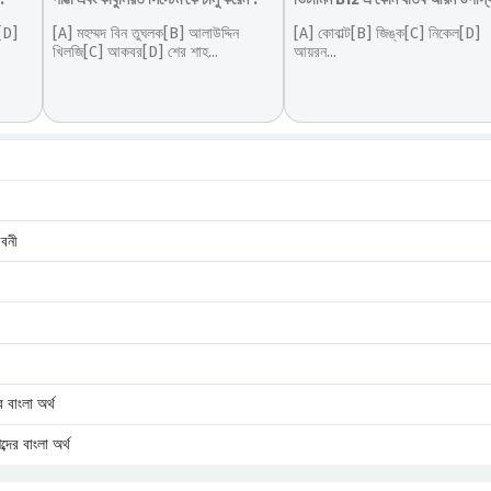
া[D]
[A] মহম্মদ বিন তুঘলক[B] আলাউদ্দিন
[A] কোবাল্ট[B] জিঙ্ক[C] নিকেল[D]
খিলজি[C] আকবর[D] শের শাহ...
আয়রন...
বনী
াংলা অর্থ
র বাংলা অর্থ