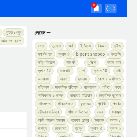
লেবেল ➖
কুইজ খেলুন
আমাদের অ্যাপ
বাংলা
ভূগোল
অর্থ
ইতিহাস
বিজ্ঞান
কুইজ
সমার্থক শব্দ
ক্লাস 9
biporit shobdo
ইংরেজি
সন্ধি বিচ্ছেদ
নাম কী
পূর্ণরূপ
কাকে বলে
ক্লাস 12
রাজধানী
দেশ
ক্লাস 10
নদী
অন্যান্য
ভারত
ছদ্মনাম
কোথায় অবস্থিত
পশ্চিমবঙ্গ
মাধ্যমিক ইতিহাস
বাংলাদেশ
গণিত
কবে
আবিষ্কার ও জনক
ভারতের ইতিহাস
মাধ্যমিক ভূগোল
সৌরজগত
জীবনবিজ্ঞান
বৃহত্তম
পৃথিবী
প্রথম
রবীন্দ্রনাথ ঠাকুর
ধাঁধা ও উত্তর
কেন
স্বাস্থ্য
কাজী নজরুল ইসলাম
গবেষণা কেন্দ্র
উচ্চতম
ক্লাস 7
পার্থক্য
মানবদেহ
গ্রন্থ
ক্লাস 8
ক্লাস 5
দীর্ঘতম
ক্লাস 4
জলপ্রপাত
বিদ্রোহ