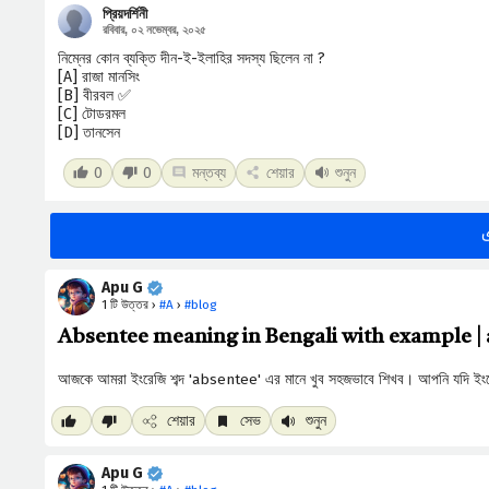
প্রিয়দর্শিনী
রবিবার, ০২ নভেম্বর, ২০২৫
নিম্নের কোন ব্যক্তি দীন-ই-ইলাহির সদস্য ছিলেন না ?
[A] রাজা মানসিং
[B] বীরবল ✅
[C] টোডরমল
[D] তানসেন
0
0
মন্তব্য
শেয়ার
শুনুন
Apu G
1 টি উত্তর ›
#A
›
#blog
Absentee meaning in Bengali with example | ab
শেয়ার
সেভ
শুনুন
Apu G