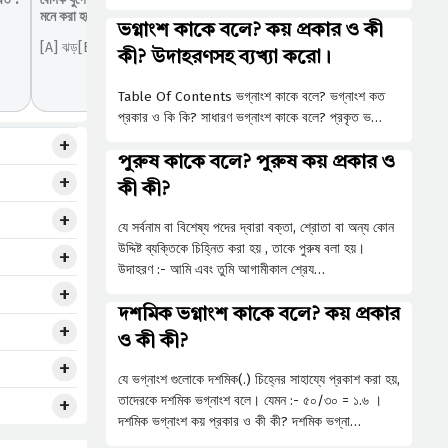
মনে করা হতো ?
ভগ্নাংশ কাকে বলে? কয় প্রকার ও কী
[A] ঝড়[B] বায়ু[C] আলো[D] অগ্নি...
কী? উদাহরণসহ ব্যখ্যা করো।
Table Of Contents ভগ্নাংশ কাকে বলে? ভগ্নাংশ কত
প্রকার ও কি কি? সাধারণ ভগ্নাংশ কাকে বলে? প্রকৃত ভ…
পুরুষ কাকে বলে? পুরুষ কয় প্রকার ও
কী কী?
যে সর্বনাম বা বিশেষ্য পদের দ্বারা বক্তা, শ্রোতা বা অন্য কোন
উদ্দিষ্ট ব্যক্তিকে চিহ্নিত করা হয় , তাকে পুরুষ বলা হয়।
উদাহরণ :- আমি এবং তুমি আগামীকাল শ্রেয…
দশমিক ভগ্নাংশ কাকে বলে? কয় প্রকার
ও কী কী?
যে ভগ্নাংশ গুলোকে দশমিক(.) চিহ্নের সাহায্যে প্রকাশ করা হয়,
তাদেরকে দশমিক ভগ্নাংশ বলে। যেমন :- ৫০/৩০ = ১.৬ ।
দশমিক ভগ্নাংশ কয় প্রকার ও কী কী? দশমিক ভগ্না…