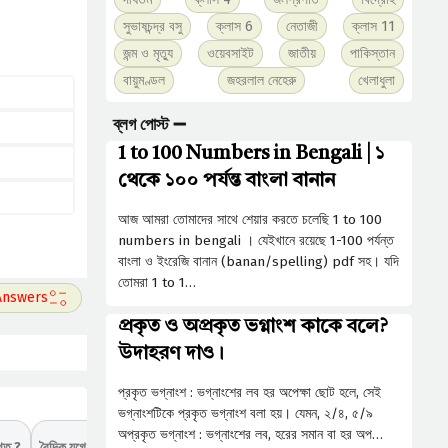
সুভাষচন্দ্র বসু
ক্লাস 6
নেতাজী
ক্লাস 11
জন্ম ও মৃত্যু
ওয়েবসাইট
জাতীয়
পাকিস্তান
বায়ুমণ্ডল
জহরলাল নেহেরু
খেলাধুলা
ব্লগ পোস্ট ➖
1 to 100 Numbers in Bengali | ১
থেকে ১০০ পর্যন্ত বাংলা বানান
আজ আমরা তোমাদের সাথে শেয়ার করতে চলেছি 1 to 100
numbers in bengali । যেইখানে রয়েছে 1-100 পর্যন্ত
বাংলা ও ইংরেজি বানান (banan/spelling) pdf সহ। যদি
তোমরা 1 to 1…
প্রকৃত ও অপ্রকৃত ভগ্নাংশ কাকে বলে?
উদাহরণ দাও।
প্রকৃত ভগ্নাংশ : ভগ্নাংশের লব হর অপেক্ষা ছােট হলে, সেই
ভগ্নাংশটিকে প্রকৃত ভগ্নাংশ বলা হয়। যেমন, ২/৪, ৫/৯
অপ্রকৃত ভগ্নাংশ : ভগ্নাংশের লব, হরের সমান বা হর অপ…
িত ?
বৈদিক যুগে রুদ্রকে কোন বিষয়ের দেবতা বলে