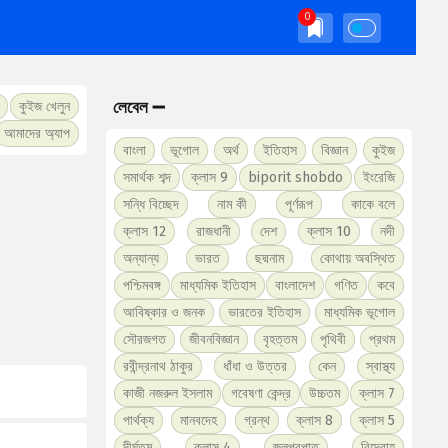
লেবেল ➖
কুইজ খেলুন
আমাদের অ্যাপ
বাংলা
ভূগোল
অর্থ
ইতিহাস
বিজ্ঞান
কুইজ
সমার্থক শব্দ
ক্লাস 9
biporit shobdo
ইংরেজি
সন্ধি বিচ্ছেদ
নাম কী
পূর্ণরূপ
কাকে বলে
ক্লাস 12
রাজধানী
দেশ
ক্লাস 10
নদী
অন্যান্য
ভারত
ছদ্মনাম
কোথায় অবস্থিত
পশ্চিমবঙ্গ
মাধ্যমিক ইতিহাস
বাংলাদেশ
গণিত
কবে
আবিষ্কার ও জনক
ভারতের ইতিহাস
মাধ্যমিক ভূগোল
সৌরজগত
জীবনবিজ্ঞান
বৃহত্তম
পৃথিবী
প্রথম
রবীন্দ্রনাথ ঠাকুর
ধাঁধা ও উত্তর
কেন
স্বাস্থ্য
কাজী নজরুল ইসলাম
গবেষণা কেন্দ্র
উচ্চতম
ক্লাস 7
পার্থক্য
মানবদেহ
গ্রন্থ
ক্লাস 8
ক্লাস 5
দীর্ঘতম
ক্লাস 4
জলপ্রপাত
বিদ্রোহ