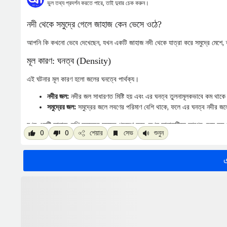
ভুল তথ্য প্রদর্শন করতে পারে, তাই দুবার চেক করুন।
নদী থেকে সমুদ্রে গেলে জাহাজ কেন ভেসে ওঠে?
আপনি কি কখনো ভেবে দেখেছেন, যখন একটি জাহাজ নদী থেকে যাত্রা করে সমুদ্রে মেশে,
মূল কারণ: ঘনত্ব (Density)
এই ঘটনার মূল কারণ হলো জলের ঘনত্বে পার্থক্য।
নদীর জল:
নদীর জল সাধারণত মিষ্টি হয় এবং এর ঘনত্ব তুলনামূলকভাবে কম থাক
সমুদ্রের জল:
সমুদ্রের জলে লবণের পরিমাণ বেশি থাকে, ফলে এর ঘনত্ব নদীর জলে
যখন একটি জাহাজ বেশি ঘনত্বের সমুদ্রে প্রবেশ করে, তখন জাহাজটিকে আগের চেয়ে কম
0
0
শেয়ার
সেভ
শুনুন
করে, যার ফলে এটি কিছুটা উপরে ভেসে ওঠে।
সুতরাং, পরের বার যখন আপনি এমন দৃশ্য দেখবেন, তখন মনে রাখবেন এটি পদার্থবিদ্যার এক স