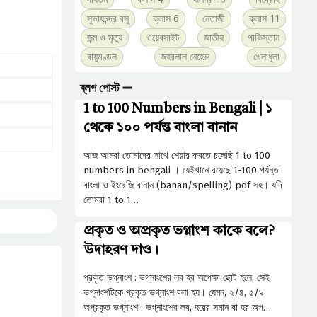
সুভাষচন্দ্র বসু
ক্লাস 6
নেতাজী
ক্লাস 11
জন্ম ও মৃত্যু
ওয়েবসাইট
জাতীয়
পাকিস্তান
বায়ুমণ্ডল
জহরলাল নেহেরু
খেলাধুলা
ব্লগ পোস্ট ➖
1 to 100 Numbers in Bengali | ১
থেকে ১০০ পর্যন্ত বাংলা বানান
আজ আমরা তোমাদের সাথে শেয়ার করতে চলেছি 1 to 100
numbers in bengali । যেইখানে রয়েছে 1-100 পর্যন্ত
বাংলা ও ইংরেজি বানান (banan/spelling) pdf সহ। যদি
তোমরা 1 to 1…
প্রকৃত ও অপ্রকৃত ভগ্নাংশ কাকে বলে?
উদাহরণ দাও।
প্রকৃত ভগ্নাংশ : ভগ্নাংশের লব হর অপেক্ষা ছােট হলে, সেই
ভগ্নাংশটিকে প্রকৃত ভগ্নাংশ বলা হয়। যেমন, ২/৪, ৫/৯
অপ্রকৃত ভগ্নাংশ : ভগ্নাংশের লব, হরের সমান বা হর অপ…