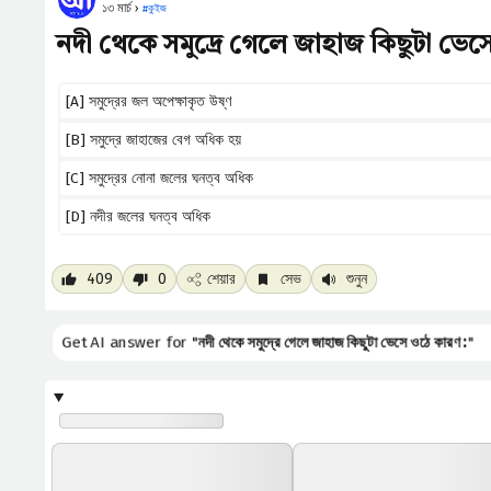
১৩ মার্চ ›
#
কুইজ
নদী থেকে সমুদ্রে গেলে জাহাজ কিছুটা ভেস
[A] সমুদ্রের জল অপেক্ষাকৃত উষ্ণ
[B] সমুদ্রে জাহাজের বেগ অধিক হয়
[C] সমুদ্রের নোনা জলের ঘনত্ব অধিক
[D] নদীর জলের ঘনত্ব অধিক
409
0
শেয়ার
সেভ
শুনুন
Get AI answer for "
নদী থেকে সমুদ্রে গেলে জাহাজ কিছুটা ভেসে ওঠে কারণ :
"