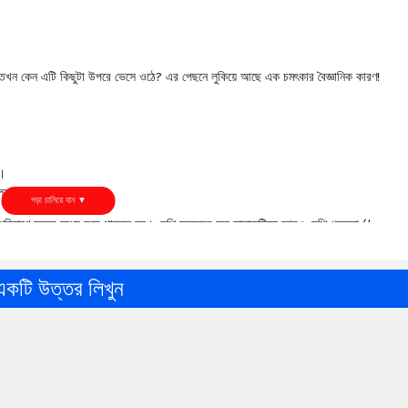
 তখন কেন এটি কিছুটা উপরে ভেসে ওঠে? এর পেছনে লুকিয়ে আছে এক চমৎকার বৈজ্ঞানিক কারণ!
ে।
র চেয়ে বেশি হয়।
 পরিমাণে জলের মধ্যে ডুবে থাকতে হয়। বেশি ঘনত্বের জল জাহাজটিকে আরও বেশি প্লবতা (buoyan
ুন্দর প্রয়োগ!
একটি উত্তর লিখুন