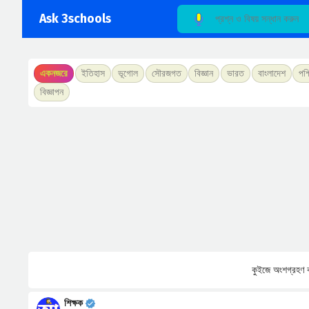
Ask 3schools
একনজরে
ইতিহাস
ভূগোল
সৌরজগত
বিজ্ঞান
ভারত
বাংলাদেশ
পশ্
বিজ্ঞাপন
কুইজে অংশগ্রহণ ক
শিক্ষক