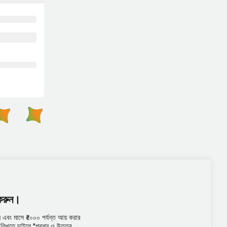
 করুন।
এবং মাসে ₹৫০০০ পর্যন্ত আয় করার
তর লিখতে চাইলে "প্রশ্ন ও উত্তর