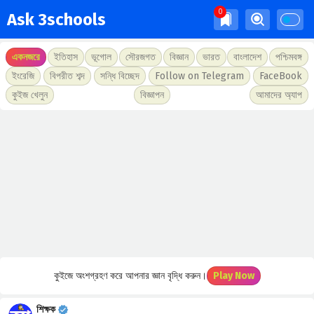
Ask 3schools
একনজরে
ইতিহাস
ভূগোল
সৌরজগত
বিজ্ঞান
ভারত
বাংলাদেশ
পশ্চিমবঙ্গ
ইংরেজি
বিপরীত শব্দ
সন্ধি বিচ্ছেদ
Follow on Telegram
FaceBook
কুইজ খেলুন
বিজ্ঞাপন
আমাদের অ্যাপ
কুইজে অংশগ্রহণ করে আপনার জ্ঞান বৃদ্ধি করুন।
Play Now
শিক্ষক