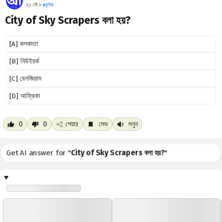
২১ মে ›
#
কুইজ
City of Sky Scrapers বলা হয়?
[A] কলকাতা
[B] নিউইয়র্ক
[C] বেলজিয়াম
[D] আফ্রিকা
0
0
শেয়ার
সেভ
শুনুন
Get AI answer for "
City of Sky Scrapers বলা হয়?
"