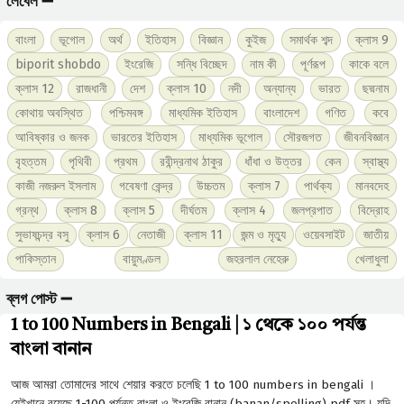
লেবেল ➖
বাংলা
ভূগোল
অর্থ
ইতিহাস
বিজ্ঞান
কুইজ
সমার্থক শব্দ
ক্লাস 9
biporit shobdo
ইংরেজি
সন্ধি বিচ্ছেদ
নাম কী
পূর্ণরূপ
কাকে বলে
ক্লাস 12
রাজধানী
দেশ
ক্লাস 10
নদী
অন্যান্য
ভারত
ছদ্মনাম
কোথায় অবস্থিত
পশ্চিমবঙ্গ
মাধ্যমিক ইতিহাস
বাংলাদেশ
গণিত
কবে
আবিষ্কার ও জনক
ভারতের ইতিহাস
মাধ্যমিক ভূগোল
সৌরজগত
জীবনবিজ্ঞান
বৃহত্তম
পৃথিবী
প্রথম
রবীন্দ্রনাথ ঠাকুর
ধাঁধা ও উত্তর
কেন
স্বাস্থ্য
কাজী নজরুল ইসলাম
গবেষণা কেন্দ্র
উচ্চতম
ক্লাস 7
পার্থক্য
মানবদেহ
গ্রন্থ
ক্লাস 8
ক্লাস 5
দীর্ঘতম
ক্লাস 4
জলপ্রপাত
বিদ্রোহ
সুভাষচন্দ্র বসু
ক্লাস 6
নেতাজী
ক্লাস 11
জন্ম ও মৃত্যু
ওয়েবসাইট
জাতীয়
পাকিস্তান
বায়ুমণ্ডল
জহরলাল নেহেরু
খেলাধুলা
ব্লগ পোস্ট ➖
1 to 100 Numbers in Bengali | ১ থেকে ১০০ পর্যন্ত
বাংলা বানান
আজ আমরা তোমাদের সাথে শেয়ার করতে চলেছি 1 to 100 numbers in bengali ।
যেইখানে রয়েছে 1-100 পর্যন্ত বাংলা ও ইংরেজি বানান (banan/spelling) pdf সহ। যদি