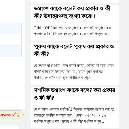
ভগ্নাংশ কাকে বলে? কয় প্রকার ও কী
কী? উদাহরণসহ ব্যখ্যা করো।
Table Of Contents ভগ্নাংশ কাকে বলে? ভগ্নাংশ কত
প্রকার ও কি কি? সাধারণ ভগ্নাংশ কাকে বলে? প্রকৃত ভ…
পুরুষ কাকে বলে? পুরুষ কয় প্রকার ও
কী কী?
যে সর্বনাম বা বিশেষ্য পদের দ্বারা বক্তা, শ্রোতা বা অন্য কোন
উদ্দিষ্ট ব্যক্তিকে চিহ্নিত করা হয় , তাকে পুরুষ বলা হয়।
উদাহরণ :- আমি এবং তুমি আগামীকাল শ্রেয…
দশমিক ভগ্নাংশ কাকে বলে? কয় প্রকার
ও কী কী?
যে ভগ্নাংশ গুলোকে দশমিক(.) চিহ্নের সাহায্যে প্রকাশ করা হয়,
তাদেরকে দশমিক ভগ্নাংশ বলে। যেমন :- ৫০/৩০ = ১.৬ ।
দশমিক ভগ্নাংশ কয় প্রকার ও কী কী? দশমিক ভগ্না…