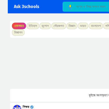
Ask 3schools
একনজরে
ইতিহাস
ভূগোল
সৌরজগত
বিজ্ঞান
ভারত
বাংলাদেশ
পশ্
বিজ্ঞাপন
কুইজে অংশগ্রহণ ক
শিক্ষক