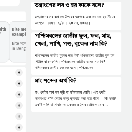
ভগ্নাংশের লব ও হর কাকে বলে?
ভগ্নাংশের লব বলা হয় উপরের অংশকে এবং হর বলা হয় নীচের
অংশকে। যেমন : ২/৪ । ২= লব, ৪=হর।
with
Bite meaning in Bengali with
থ
example | bite শব্দের বাংলা অর্থ
পশ্চিমবঙ্গের জাতীয় ফুল, ফল, মাছ,
Bite শব্দের বাংলা অর্থ (Bite Meaning
খেলা, পাখি, পশু, বৃক্ষের নাম কি?
in Bengali) বা এটার...
পশ্চিমবঙ্গের জাতীয় ফুলের নাম কি? পশ্চিমবঙ্গের জাতীয় ফুল হল
শিউলি বা শেফালি। পশ্চিমবঙ্গের জাতীয় ফলের নাম কি?
পশ্চিমবঙ্গের জাতীয় ফল হল আম। পশ্চিমবঙ্গের…
মাং শব্দের অর্থ কি?
মাং শব্দটির অর্থ হল স্ত্রী বা মহিলাদের যোনি। এই শব্দটি
সাধারণত গালি দেয়ার জন্য ব্যবহার করা হয়ে থাকে। মাং শব্দটি
একটি গালি যা সাধারণত একজন মহিলার যোনিকে বোঝ…