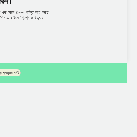
 করুন।
এবং মাসে ₹৫০০০ পর্যন্ত আয় করার
তর লিখতে চাইলে "প্রশ্ন ও উত্তর
প্রশ্নোত্তর সাইট