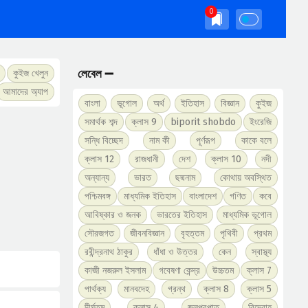
লেবেল ➖
কুইজ খেলুন
আমাদের অ্যাপ
বাংলা
ভূগোল
অর্থ
ইতিহাস
বিজ্ঞান
কুইজ
সমার্থক শব্দ
ক্লাস 9
biporit shobdo
ইংরেজি
সন্ধি বিচ্ছেদ
নাম কী
পূর্ণরূপ
কাকে বলে
ক্লাস 12
রাজধানী
দেশ
ক্লাস 10
নদী
অন্যান্য
ভারত
ছদ্মনাম
কোথায় অবস্থিত
পশ্চিমবঙ্গ
মাধ্যমিক ইতিহাস
বাংলাদেশ
গণিত
কবে
আবিষ্কার ও জনক
ভারতের ইতিহাস
মাধ্যমিক ভূগোল
সৌরজগত
জীবনবিজ্ঞান
বৃহত্তম
পৃথিবী
প্রথম
রবীন্দ্রনাথ ঠাকুর
ধাঁধা ও উত্তর
কেন
স্বাস্থ্য
কাজী নজরুল ইসলাম
গবেষণা কেন্দ্র
উচ্চতম
ক্লাস 7
পার্থক্য
মানবদেহ
গ্রন্থ
ক্লাস 8
ক্লাস 5
দীর্ঘতম
ক্লাস 4
জলপ্রপাত
বিদ্রোহ