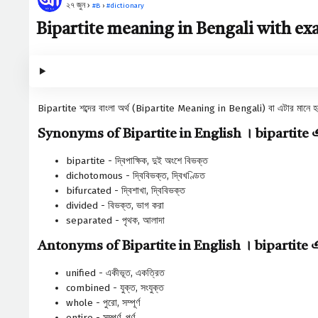
২৭ জুন ›
#
B
›
#
dictionary
Bipartite meaning in Bengali with exam
Bipartite শব্দের বাংলা অর্থ (Bipartite Meaning in Bengali) বা এটার মানে 
Synonyms of Bipartite in English । bipartite এর
bipartite - দ্বিপাক্ষিক, দুই অংশে বিভক্ত
dichotomous - দ্বিবিভক্ত, দ্বিখণ্ডিত
bifurcated - দ্বিশাখা, দ্বিবিভক্ত
divided - বিভক্ত, ভাগ করা
separated - পৃথক, আলাদা
Antonyms of Bipartite in English । bipartite এর
unified - একীভূত, একত্রিত
combined - যুক্ত, সংযুক্ত
whole - পুরো, সম্পূর্ণ
entire - সম্পূর্ণ, পূর্ণ