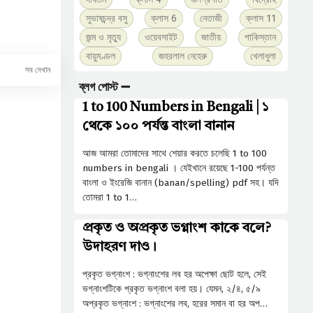
সুভাষচন্দ্র বসু
ক্লাস 6
নেতাজী
ক্লাস 11
জন্ম ও মৃত্যু
ওয়েবসাইট
জাতীয়
পাকিস্তান
বায়ুমণ্ডল
জহরলাল নেহেরু
খেলাধুলা
ব্লগ পোস্ট ➖
1 to 100 Numbers in Bengali | ১
থেকে ১০০ পর্যন্ত বাংলা বানান
আজ আমরা তোমাদের সাথে শেয়ার করতে চলেছি 1 to 100
numbers in bengali । যেইখানে রয়েছে 1-100 পর্যন্ত
বাংলা ও ইংরেজি বানান (banan/spelling) pdf সহ। যদি
তোমরা 1 to 1…
প্রকৃত ও অপ্রকৃত ভগ্নাংশ কাকে বলে?
উদাহরণ দাও।
প্রকৃত ভগ্নাংশ : ভগ্নাংশের লব হর অপেক্ষা ছােট হলে, সেই
ভগ্নাংশটিকে প্রকৃত ভগ্নাংশ বলা হয়। যেমন, ২/৪, ৫/৯
অপ্রকৃত ভগ্নাংশ : ভগ্নাংশের লব, হরের সমান বা হর অপ…