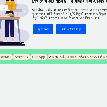
লেখালেখি করে মাসে ৪ - ৫ হাজার টাকা ইনকাম
Ask 3schools এর ব্যবহারকারীদের সাথে আপনার জ্ঞান শেয়ার করুন 
সুযোগ পান। কন্টেন্ট লিখতে চাইলে "কন্টেন্ট লিখুন" এবং প্রশ্ন ও উত্
লিখুন" বাটনটি ক্লিক করে সমস্ত বিষয়গুলো জেনে নিতে পারেন।
কন্টেন্ট লিখুন
প্রশ্ন ও উত্তর লিখুন
Contact
Services
Our App
© 2026 ‧
Ask 3schools
- পশ্চিমবঙ্গের সবচেয়ে জনপ্রিয় 