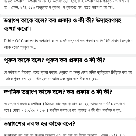
প্রকৃত ভগ্নাংশ : ভগ্নাংশের লব হর অপেক্ষা ছােট হলে, সেই ভগ্নাংশটিকে প্রকৃত ভগ্নাংশ বলা
হয়। যেমন, ২/৪, ৫/৯ অপ্রকৃত ভগ্নাংশ : ভগ্নাংশের লব, হরের সমান বা হর অপ…
ভগ্নাংশ কাকে বলে? কয় প্রকার ও কী কী? উদাহরণসহ
ব্যখ্যা করো।
Table Of Contents ভগ্নাংশ কাকে বলে? ভগ্নাংশ কত প্রকার ও কি কি? সাধারণ ভগ্নাংশ
কাকে বলে? প্রকৃত ভ…
পুরুষ কাকে বলে? পুরুষ কয় প্রকার ও কী কী?
যে সর্বনাম বা বিশেষ্য পদের দ্বারা বক্তা, শ্রোতা বা অন্য কোন উদ্দিষ্ট ব্যক্তিকে চিহ্নিত করা হয়
, তাকে পুরুষ বলা হয়। উদাহরণ :- আমি এবং তুমি আগামীকাল শ্রেয…
দশমিক ভগ্নাংশ কাকে বলে? কয় প্রকার ও কী কী?
যে ভগ্নাংশ গুলোকে দশমিক(.) চিহ্নের সাহায্যে প্রকাশ করা হয়, তাদেরকে দশমিক ভগ্নাংশ
বলে। যেমন :- ৫০/৩০ = ১.৬ । দশমিক ভগ্নাংশ কয় প্রকার ও কী কী? দশমিক ভগ্না…
ভগ্নাংশের লব ও হর কাকে বলে?
ভগ্নাংশের লব বলা হয় উপরের অংশকে এবং হর বলা হয় নীচের অংশকে। যেমন : ২/৪ । ২=