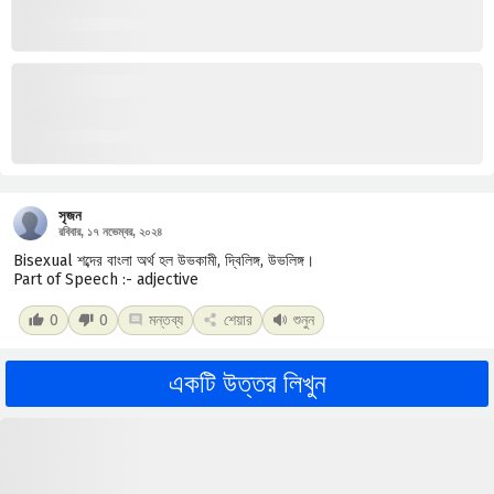
সৃজন
রবিবার, ১৭ নভেম্বর, ২০২৪
Bisexual শব্দের বাংলা অর্থ হল উভকামী, দ্বিলিঙ্গ, উভলিঙ্গ।
Part of Speech :- adjective
0
0
মন্তব্য
শেয়ার
শুনুন
একটি উত্তর লিখুন