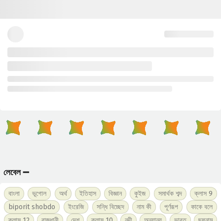
লেবেল ➖
বাংলা
ভূগোল
অর্থ
ইতিহাস
বিজ্ঞান
কুইজ
সমার্থক শব্দ
ক্লাস 9
biporit shobdo
ইংরেজি
সন্ধি বিচ্ছেদ
নাম কী
পূর্ণরূপ
কাকে বলে
ক্লাস 12
রাজধানী
দেশ
ক্লাস 10
নদী
অন্যান্য
ভারত
ছদ্মনাম