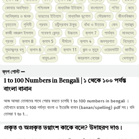
কোথায় অবস্থিত
পশ্চিমবঙ্গ
মাধ্যমিক ইতিহাস
বাংলাদেশ
গণিত
কবে
আবিষ্কার ও জনক
ভারতের ইতিহাস
মাধ্যমিক ভূগোল
সৌরজগত
জীবনবিজ্ঞান
বৃহত্তম
পৃথিবী
প্রথম
রবীন্দ্রনাথ ঠাকুর
ধাঁধা ও উত্তর
কেন
স্বাস্থ্য
কাজী নজরুল ইসলাম
গবেষণা কেন্দ্র
উচ্চতম
ক্লাস 7
পার্থক্য
মানবদেহ
গ্রন্থ
ক্লাস 8
ক্লাস 5
দীর্ঘতম
ক্লাস 4
জলপ্রপাত
বিদ্রোহ
সুভাষচন্দ্র বসু
ক্লাস 6
নেতাজী
ক্লাস 11
জন্ম ও মৃত্যু
ওয়েবসাইট
জাতীয়
পাকিস্তান
বায়ুমণ্ডল
জহরলাল নেহেরু
খেলাধুলা
ব্লগ পোস্ট ➖
1 to 100 Numbers in Bengali | ১ থেকে ১০০ পর্যন্ত
বাংলা বানান
আজ আমরা তোমাদের সাথে শেয়ার করতে চলেছি 1 to 100 numbers in bengali ।
যেইখানে রয়েছে 1-100 পর্যন্ত বাংলা ও ইংরেজি বানান (banan/spelling) pdf সহ। যদি
তোমরা 1 to 1…
প্রকৃত ও অপ্রকৃত ভগ্নাংশ কাকে বলে? উদাহরণ দাও।