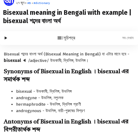
২৭ জুন ›
#
B
›
#
dictionary
Bisexual meaning in Bengali with example |
bisexual শব্দের বাংলা অর্থ
সূচিপত্র
Bisexual শব্দের বাংলা অর্থ (Bisexual Meaning in Bengali) বা এটার মানে হবে -
bisexual
🔈
/adjective/ উভকামী; দ্বিলিঙ্গ; উভলিঙ্গ।
Synonyms of Bisexual in English । bisexual এর
সমার্থক শব্দ
bisexual - উভকামী, দ্বিলিঙ্গ, উভলিঙ্গ
androgyne - উভলিঙ্গ, নপুংসক
hermaphrodite - উভলিঙ্গ, দ্বিলিঙ্গ প্রাণী
androgynous - উভলিঙ্গ, নারী-পুরুষের মিশ্রণ
Antonyms of Bisexual in English । bisexual এর
বিপরীতার্থক শব্দ