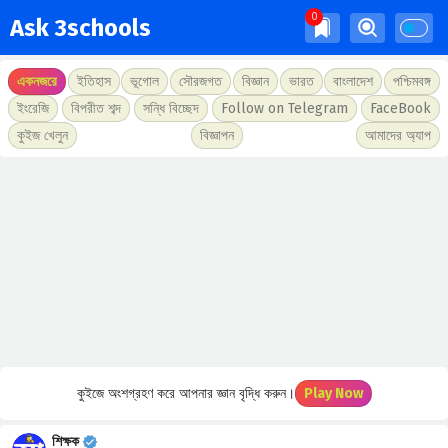
Ask 3schools
একনজরে
ইতিহাস
ভূগোল
সৌরজগত
বিজ্ঞান
ভারত
বাংলাদেশ
পশ্চিমবঙ্গ
ইংরেজি
বিপরীত শব্দ
সন্ধি বিচ্ছেদ
Follow on Telegram
FaceBook
কুইজ খেলুন
বিজ্ঞাপন
আমাদের অ্যাপ
কুইজে অংশগ্রহণ করে আপনার জ্ঞান বৃদ্ধি করুন।
Play Now
শিক্ষক