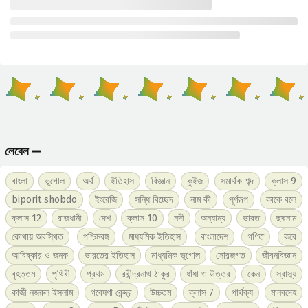
লেবেল ➖
বাংলা
ভূগোল
অর্থ
ইতিহাস
বিজ্ঞান
কুইজ
সমার্থক শব্দ
ক্লাস 9
biporit shobdo
ইংরেজি
সন্ধি বিচ্ছেদ
নাম কী
পূর্ণরূপ
কাকে বলে
ক্লাস 12
রাজধানী
দেশ
ক্লাস 10
নদী
অন্যান্য
ভারত
ছদ্মনাম
কোথায় অবস্থিত
পশ্চিমবঙ্গ
মাধ্যমিক ইতিহাস
বাংলাদেশ
গণিত
কবে
আবিষ্কার ও জনক
ভারতের ইতিহাস
মাধ্যমিক ভূগোল
সৌরজগত
জীবনবিজ্ঞান
বৃহত্তম
পৃথিবী
প্রথম
রবীন্দ্রনাথ ঠাকুর
ধাঁধা ও উত্তর
কেন
স্বাস্থ্য
কাজী নজরুল ইসলাম
গবেষণা কেন্দ্র
উচ্চতম
ক্লাস 7
পার্থক্য
মানবদেহ