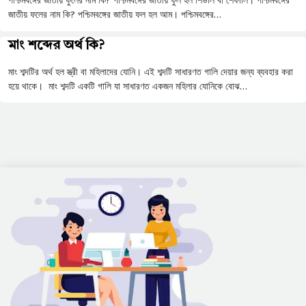
পশ্চিমবঙ্গের জাতীয় ফুলের নাম কি? পশ্চিমবঙ্গের জাতীয় ফুল হল শিউলি বা শেফালি। পশ্চিমবঙ্গের
জাতীয় ফলের নাম কি? পশ্চিমবঙ্গের জাতীয় ফল হল আম। পশ্চিমবঙ্গের…
মাং শব্দের অর্থ কি?
মাং শব্দটির অর্থ হল স্ত্রী বা মহিলাদের যোনি। এই শব্দটি সাধারণত গালি দেয়ার জন্য ব্যবহার করা
হয়ে থাকে। মাং শব্দটি একটি গালি যা সাধারণত একজন মহিলার যোনিকে বোঝ…