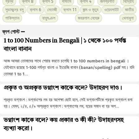
গ্রন্থ
ক্লাস 8
ক্লাস 5
দীর্ঘতম
ক্লাস 4
জলপ্রপাত
বিদ্রোহ
সুভাষচন্দ্র বসু
ক্লাস 6
নেতাজী
ক্লাস 11
জন্ম ও মৃত্যু
ওয়েবসাইট
জাতীয়
পাকিস্তান
বায়ুমণ্ডল
জহরলাল নেহেরু
খেলাধুলা
ব্লগ পোস্ট ➖
1 to 100 Numbers in Bengali | ১ থেকে ১০০ পর্যন্ত
বাংলা বানান
আজ আমরা তোমাদের সাথে শেয়ার করতে চলেছি 1 to 100 numbers in bengali ।
যেইখানে রয়েছে 1-100 পর্যন্ত বাংলা ও ইংরেজি বানান (banan/spelling) pdf সহ। যদি
তোমরা 1 to 1…
প্রকৃত ও অপ্রকৃত ভগ্নাংশ কাকে বলে? উদাহরণ দাও।
প্রকৃত ভগ্নাংশ : ভগ্নাংশের লব হর অপেক্ষা ছােট হলে, সেই ভগ্নাংশটিকে প্রকৃত ভগ্নাংশ বলা
হয়। যেমন, ২/৪, ৫/৯ অপ্রকৃত ভগ্নাংশ : ভগ্নাংশের লব, হরের সমান বা হর অপ…
ভগ্নাংশ কাকে বলে? কয় প্রকার ও কী কী? উদাহরণসহ
ব্যখ্যা করো।