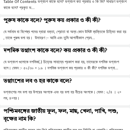
Table Of Contents ভগ্নাংশ কাকে বলে? ভগ্নাংশ কত প্রকার ও কি কি? সাধারণ ভগ্নাংশ
কাকে বলে? প্রকৃত ভ…
পুরুষ কাকে বলে? পুরুষ কয় প্রকার ও কী কী?
যে সর্বনাম বা বিশেষ্য পদের দ্বারা বক্তা, শ্রোতা বা অন্য কোন উদ্দিষ্ট ব্যক্তিকে চিহ্নিত করা হয়
, তাকে পুরুষ বলা হয়। উদাহরণ :- আমি এবং তুমি আগামীকাল শ্রেয…
দশমিক ভগ্নাংশ কাকে বলে? কয় প্রকার ও কী কী?
যে ভগ্নাংশ গুলোকে দশমিক(.) চিহ্নের সাহায্যে প্রকাশ করা হয়, তাদেরকে দশমিক ভগ্নাংশ
বলে। যেমন :- ৫০/৩০ = ১.৬ । দশমিক ভগ্নাংশ কয় প্রকার ও কী কী? দশমিক ভগ্না…
ভগ্নাংশের লব ও হর কাকে বলে?
ভগ্নাংশের লব বলা হয় উপরের অংশকে এবং হর বলা হয় নীচের অংশকে। যেমন : ২/৪ । ২=
লব, ৪=হর।
পশ্চিমবঙ্গের জাতীয় ফুল, ফল, মাছ, খেলা, পাখি, পশু,
বৃক্ষের নাম কি?