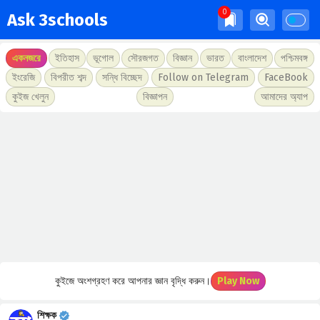
Ask 3schools
একনজরে
ইতিহাস
ভূগোল
সৌরজগত
বিজ্ঞান
ভারত
বাংলাদেশ
পশ্চিমবঙ্গ
ইংরেজি
বিপরীত শব্দ
সন্ধি বিচ্ছেদ
Follow on Telegram
FaceBook
কুইজ খেলুন
বিজ্ঞাপন
আমাদের অ্যাপ
কুইজে অংশগ্রহণ করে আপনার জ্ঞান বৃদ্ধি করুন।
Play Now
শিক্ষক